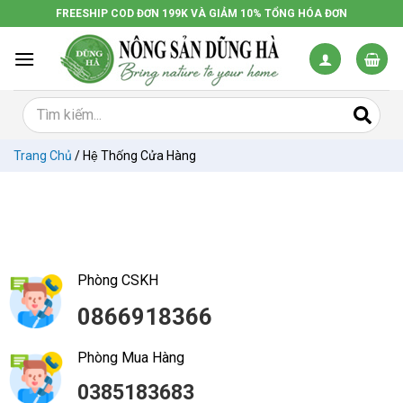
Chuyển
FREESHIP COD ĐƠN 199K VÀ GIẢM 10% TỔNG HÓA ĐƠN
đến
nội
dung
Trang Chủ
/
Hệ Thống Cửa Hàng
Phòng CSKH
0866918366
Phòng Mua Hàng
0385183683