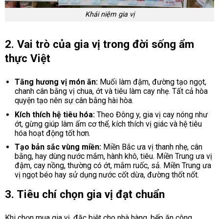
Khái niệm gia vị
2. Vai trò của gia vị trong đời sống ẩm
thực Việt
Tăng hương vị món ăn:
Muối làm đậm, đường tạo ngọt,
chanh cân bằng vị chua, ớt và tiêu làm cay nhẹ. Tất cả hòa
quyện tạo nên sự cân bằng hài hòa.
Kích thích hệ tiêu hóa:
Theo Đông y, gia vị cay nóng như
ớt, gừng giúp làm ấm cơ thể, kích thích vị giác và hệ tiêu
hóa hoạt động tốt hơn.
Tạo bản sắc vùng miền:
Miền Bắc ưa vị thanh nhẹ, cân
bằng, hay dùng nước mắm, hành khô, tiêu. Miền Trung ưa vị
đậm, cay nồng, thường có ớt, mắm ruốc, sả. Miền Trung ưa
vị ngọt béo hay sử dụng nước cốt dừa, đường thốt nốt.
3. Tiêu chí chọn gia vị đạt chuẩn
Khi chọn mua gia vị, đặc biệt cho nhà hàng, bếp ăn công