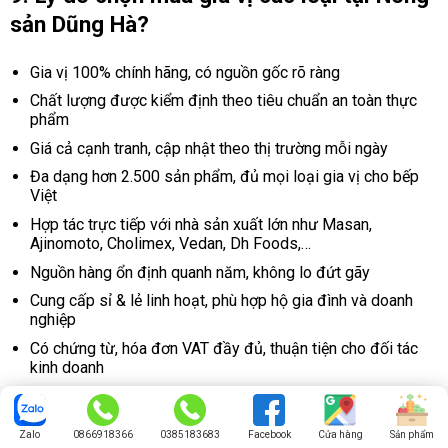
sản Dũng Hà?
Gia vị 100% chính hãng, có nguồn gốc rõ ràng
Chất lượng được kiểm định theo tiêu chuẩn an toàn thực
phẩm
Giá cả cạnh tranh, cập nhật theo thị trường mỗi ngày
Đa dạng hơn 2.500 sản phẩm, đủ mọi loại gia vị cho bếp
Việt
Hợp tác trực tiếp với nhà sản xuất lớn như Masan,
Ajinomoto, Cholimex, Vedan, Dh Foods,…
Nguồn hàng ổn định quanh năm, không lo đứt gãy
Cung cấp sỉ & lẻ linh hoạt, phù hợp hộ gia đình và doanh
nghiệp
Có chứng từ, hóa đơn VAT đầy đủ, thuận tiện cho đối tác
kinh doanh
Giao hàng nhanh toàn quốc, tiết kiệm thời gian cho khách
hàng
Zalo
0866918366
0385183683
Facebook
Cửa hàng
Sản phẩm
Chính sách đổi trả rõ ràng, đảm bảo quyền lợi người mua