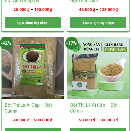
Bột Quế Dũng Hà
Bột Thảo Quả
trang
trên
sản
trang
20.000
₫
–
190.000
₫
42.000
₫
–
428.000
₫
phẩm
sản
phẩm
Lựa chọn tùy chọn
Lựa chọn tùy chọn
Sản
Sản
phẩm
phẩm
này
này
-42%
-17%
có
có
nhiều
nhiều
biến
biến
thể.
thể.
Các
Các
tùy
tùy
chọn
chọn
có
có
thể
thể
được
được
chọn
chọn
Bột Thì Là Ai Cập – Bột
Bột Thì Là Ai Cập – Bột
trên
trên
Cumin
Cumin
trang
trang
sản
sản
40.000
₫
–
580.000
₫
58.000
₫
–
500.000
₫
phẩm
phẩm