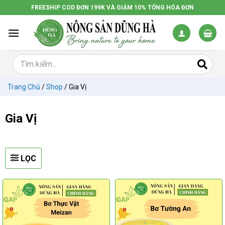
Chuyển
FREESHIP COD ĐƠN 199K VÀ GIẢM 10% TỔNG HÓA ĐƠN
đến
nội
dung
Trang Chủ
/
Shop
/
Gia Vị
Gia Vị
LỌC