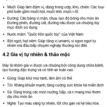
Muối: Giúp làm đậm vị, dùng trong ướp, kho, chiên. Các loại
phổ biến gồm muối hột, muối tinh, muối i-ốt.
Đường: Cân bằng vị mặn, chua, tạo độ bóng cho món ăn.
Đường phèn, đường cát, đường nâu được ưa chuộng tùy
mục đích sử dụng
Nước mắm: “Quốc hồn quốc túy” của Việt Nam.
Bột ngọt, hạt nêm: Giúp tăng vị umami, vị ngon ngọt tự
nhiên mà đầu bếp chuyên nghiệp thường nói đến.
4.2 Gia vị tự nhiên & thảo mộc
Đây là nhóm gia vị được ưa chuộng bởi công dụng chữa bệnh,
tạo hương đặc trưng và có tính an toàn cao.
Gừng: Giúp khử mùi tanh, làm ấm có thể
Tỏi: Kháng khuẩn mạnh, tăng cường sức khỏe hệ miễn dịch
Sả: Dùng trong các món nướng, hấp, cà ri mang mùi thơm
dịu cho món ăn
Nghệ: Tạo màu vàng tự nhiên, tốt cho gan và hệ tiêu hóa