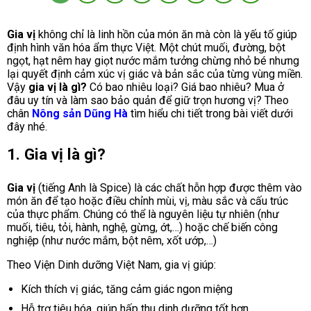
có
có
nhiều
nhiều
biến
biến
Gia vị
không chỉ là linh hồn của món ăn mà còn là yếu tố giúp
thể.
thể.
định hình văn hóa ẩm thực Việt. Một chút muối, đường, bột
Các
Các
ngọt, hạt nêm hay giọt nước mắm tưởng chừng nhỏ bé nhưng
tùy
tùy
lại quyết định cảm xúc vị giác và bản sắc của từng vùng miền.
chọn
chọn
Vậy
gia vị là gì?
Có bao nhiêu loại? Giá bao nhiêu? Mua ở
có
có
đâu uy tín và làm sao bảo quản để giữ trọn hương vị? Theo
thể
thể
chân
Nông sản Dũng Hà
tìm hiểu chi tiết trong bài viết dưới
được
được
đây nhé.
chọn
chọn
trên
trên
1. Gia vị là gì?
trang
trang
sản
sản
phẩm
phẩm
Gia vị
(tiếng Anh là Spice) là các chất hỗn hợp được thêm vào
món ăn để tạo hoặc điều chỉnh mùi, vị, màu sắc và cấu trúc
của thực phẩm. Chúng có thể là nguyên liệu tự nhiên (như
muối, tiêu, tỏi, hành, nghệ, gừng, ớt,…) hoặc chế biến công
nghiệp (như nước mắm, bột nêm, xốt ướp,…)
Theo Viện Dinh dưỡng Việt Nam, gia vị giúp:
Kích thích vị giác, tăng cảm giác ngon miệng
Hỗ trợ tiêu hóa, giúp hấp thu dinh dưỡng tốt hơn