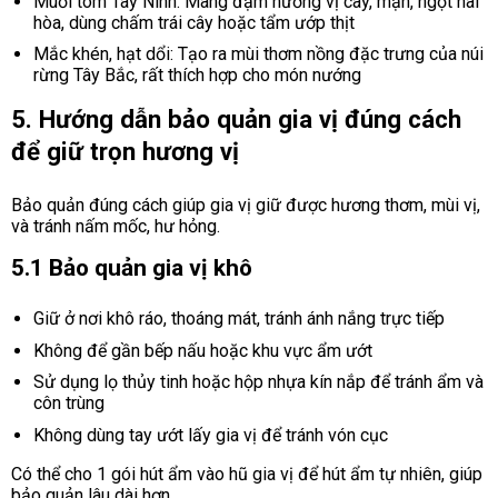
Muối tôm Tây Ninh: Mang đậm hương vị cay, mặn, ngọt hài
hòa, dùng chấm trái cây hoặc tẩm ướp thịt
Mắc khén, hạt dổi: Tạo ra mùi thơm nồng đặc trưng của núi
rừng Tây Bắc, rất thích hợp cho món nướng
5. Hướng dẫn bảo quản gia vị đúng cách
để giữ trọn hương vị
Bảo quản đúng cách giúp gia vị giữ được hương thơm, mùi vị,
và tránh nấm mốc, hư hỏng.
5.1 Bảo quản gia vị khô
Giữ ở nơi khô ráo, thoáng mát, tránh ánh nắng trực tiếp
Không để gần bếp nấu hoặc khu vực ẩm ướt
Sử dụng lọ thủy tinh hoặc hộp nhựa kín nắp để tránh ẩm và
côn trùng
Không dùng tay ướt lấy gia vị để tránh vón cục
Có thể cho 1 gói hút ẩm vào hũ gia vị để hút ẩm tự nhiên, giúp
bảo quản lâu dài hơn.