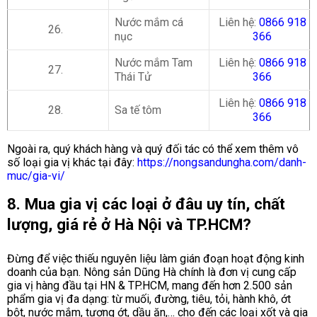
Nước mắm cá
Liên hệ:
0866 918
26.
nục
366
Nước mắm Tam
Liên hệ:
0866 918
27.
Thái Tử
366
Liên hệ:
0866 918
28.
Sa tế tôm
366
Ngoài ra, quý khách hàng và quý đối tác có thể xem thêm vô
số loại gia vị khác tại đây:
https://nongsandungha.com/danh-
muc/gia-vi/
8. Mua gia vị các loại ở đâu uy tín, chất
lượng, giá rẻ ở Hà Nội và TP.HCM?
Đừng để việc thiếu nguyên liệu làm gián đoạn hoạt động kinh
doanh của bạn. Nông sản Dũng Hà chính là đơn vị cung cấp
gia vị hàng đầu tại HN & TP.HCM, mang đến hơn 2.500 sản
phẩm gia vị đa dạng: từ muối, đường, tiêu, tỏi, hành khô, ớt
bột, nước mắm, tương ớt, dầu ăn,… cho đến các loại xốt và gia