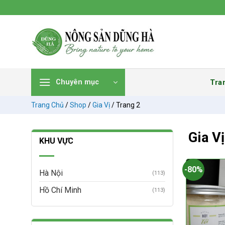
Chuyển
đến
nội
dung
Tra
Chuyên mục
Trang Chủ
/
Shop
/
Gia Vị
/
Trang 2
Gia Vị
KHU VỰC
-80%
Hà Nội
(113)
Hồ Chí Minh
(113)