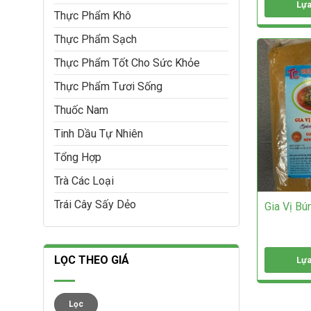
Lựa
Thực Phẩm Khô
Sản
phẩm
Thực Phẩm Sạch
này
Thực Phẩm Tốt Cho Sức Khỏe
có
nhiều
Thực Phẩm Tươi Sống
biến
thể.
Thuốc Nam
Các
tùy
Tinh Dầu Tự Nhiên
chọn
có
Tổng Hợp
thể
Trà Các Loại
được
chọn
Trái Cây Sấy Dẻo
Gia Vị Bú
trên
trang
sản
phẩm
LỌC THEO GIÁ
Lựa
Sản
phẩm
Giá
Giá
này
Lọc
thấp
cao