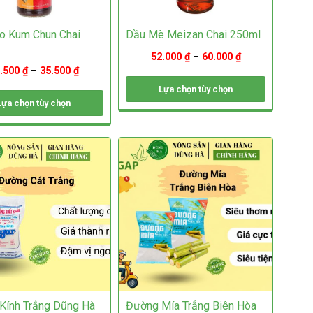
được
chọn
o Kum Chun Chai
Dầu Mè Meizan Chai 250ml
trên
trang
52.000
₫
–
60.000
₫
sản
.500
₫
–
35.500
₫
phẩm
Lựa chọn tùy chọn
Lựa chọn tùy chọn
Sản
phẩm
này
có
nhiều
biến
thể.
Các
tùy
chọn
có
thể
được
chọn
trên
Kính Trắng Dũng Hà
Đường Mía Trắng Biên Hòa
trang