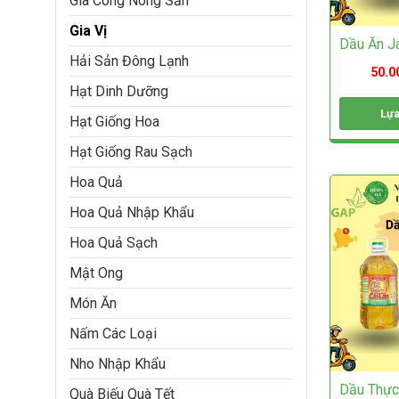
Gia Công Nông Sản
chọn
trên
Gia Vị
Dầu Ăn Ja
trang
Hải Sản Đông Lạnh
sản
50.0
phẩm
Hạt Dinh Dưỡng
Lựa
Hạt Giống Hoa
Sản
Hạt Giống Rau Sạch
phẩm
này
Hoa Quả
có
nhiều
Hoa Quả Nhập Khẩu
biến
thể.
Hoa Quả Sạch
Các
tùy
Mật Ong
chọn
Món Ăn
có
thể
Nấm Các Loại
được
chọn
Nho Nhập Khẩu
trên
Dầu Thực 
trang
Quà Biếu Quà Tết