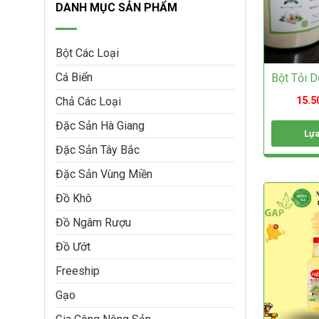
DANH MỤC SẢN PHẨM
Bột Các Loại
Cá Biển
Bột Tỏi 
15.5
Chả Các Loại
Đặc Sản Hà Giang
Lựa
Đặc Sản Tây Bắc
Sản
phẩm
Đặc Sản Vùng Miền
này
có
Đồ Khô
nhiều
biến
Đồ Ngâm Rượu
thể.
Đồ Ướt
Các
tùy
Freeship
chọn
có
Gạo
thể
được