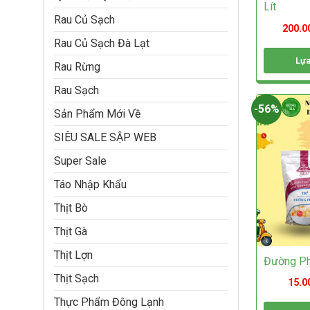
Lít
sản
Rau Củ Sạch
phẩm
200.0
Rau Củ Sạch Đà Lạt
Lựa
Rau Rừng
Sản
Rau Sạch
phẩm
này
-56%
Sản Phẩm Mới Về
có
nhiều
SIÊU SALE SẬP WEB
biến
thể.
Super Sale
Các
tùy
Táo Nhập Khẩu
chọn
Thịt Bò
có
thể
Thịt Gà
được
chọn
Thịt Lợn
Đường Ph
trên
trang
Thịt Sạch
15.0
sản
Thực Phẩm Đông Lạnh
phẩm