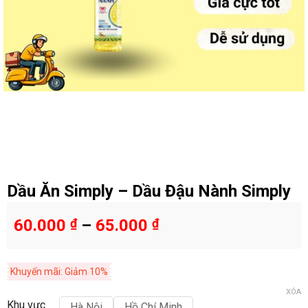
Dầu Ăn Simply – Dầu Đậu Nành Simply
60.000
₫
–
65.000
₫
Khuyến mãi: Giảm 10%
XÓA
Khu vực
Hà Nội
Hồ Chí Minh