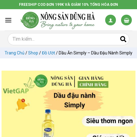
Chuyển
FREESHIP COD ĐƠN 199K VÀ GIẢM 10% TỔNG HÓA ĐƠN
đến
nội
dung
Trang Chủ
/
Shop
/
Đồ Ướt
/
Dầu Ăn Simply – Dầu Đậu Nành Simply