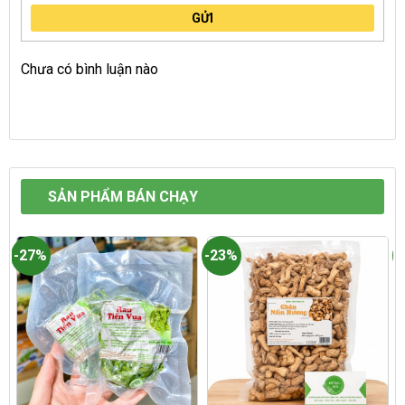
GỬI
Chưa có bình luận nào
SẢN PHẨM BÁN CHẠY
-27%
-23%
-