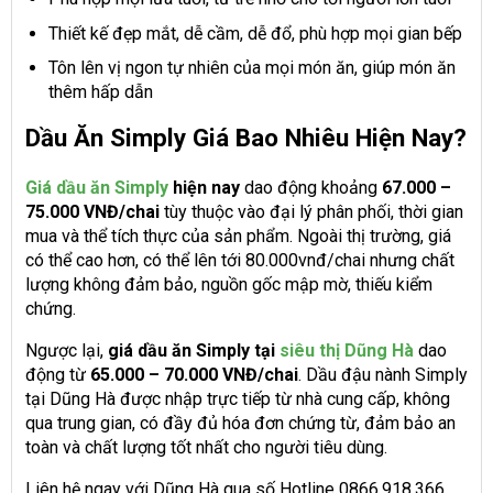
Thiết kế đẹp mắt, dễ cầm, dễ đổ, phù hợp mọi gian bếp
Tôn lên vị ngon tự nhiên của mọi món ăn, giúp món ăn
thêm hấp dẫn
Dầu Ăn Simply Giá Bao Nhiêu Hiện Nay?
Giá dầu ăn Simply
hiện nay
dao động khoảng
67.000 –
75.000 VNĐ/chai
tùy thuộc vào đại lý phân phối, thời gian
mua và thể tích thực của sản phẩm. Ngoài thị trường, giá
có thể cao hơn, có thể lên tới 80.000vnđ/chai nhưng chất
lượng không đảm bảo, nguồn gốc mập mờ, thiếu kiểm
chứng.
Ngược lại,
giá dầu ăn Simply tại
siêu thị Dũng Hà
dao
động từ
65.000 – 70.000 VNĐ/chai
. Dầu đậu nành Simply
tại Dũng Hà được nhập trực tiếp từ nhà cung cấp, không
qua trung gian, có đầy đủ hóa đơn chứng từ, đảm bảo an
toàn và chất lượng tốt nhất cho người tiêu dùng.
Liên hệ ngay với Dũng Hà qua số Hotline 0866.918.366