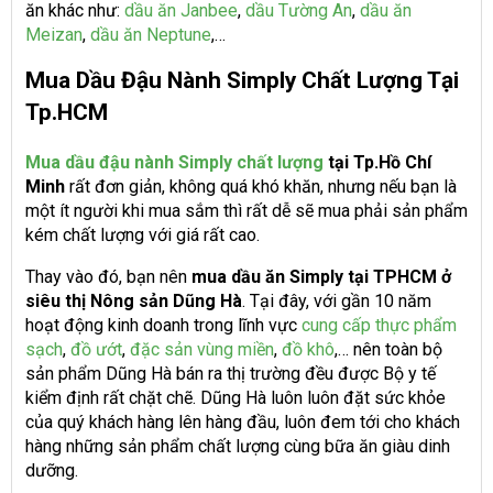
ăn khác như:
dầu ăn Janbee
,
dầu Tường An
,
dầu ăn
Meizan
,
dầu ăn Neptune
,…
Mua Dầu Đậu Nành Simply Chất Lượng Tại
Tp.HCM
Mua dầu đậu nành Simply chất lượng
tại Tp.Hồ Chí
Minh
rất đơn giản, không quá khó khăn, nhưng nếu bạn là
một ít người khi mua sắm thì rất dễ sẽ mua phải sản phẩm
kém chất lượng với giá rất cao.
Thay vào đó, bạn nên
mua dầu ăn Simply tại TPHCM ở
siêu thị Nông sản Dũng Hà
. Tại đây, với gần 10 năm
hoạt động kinh doanh trong lĩnh vực
cung cấp thực phẩm
sạch
,
đồ ướt
,
đặc sản vùng miền
,
đồ khô
,… nên toàn bộ
sản phẩm Dũng Hà bán ra thị trường đều được Bộ y tế
kiểm định rất chặt chẽ. Dũng Hà luôn luôn đặt sức khỏe
của quý khách hàng lên hàng đầu, luôn đem tới cho khách
hàng những sản phẩm chất lượng cùng bữa ăn giàu dinh
dưỡng.