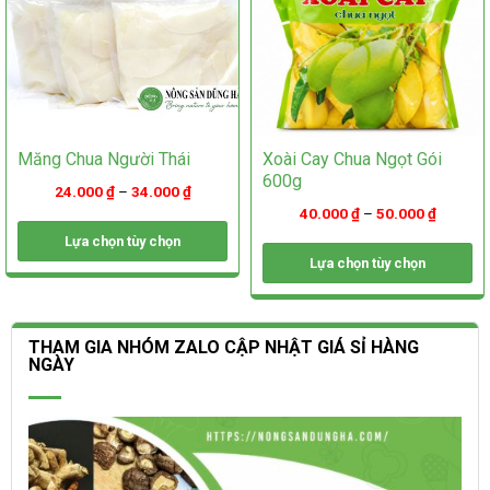
trang
sản
sản
phẩm
phẩm
Măng Chua Người Thái
Xoài Cay Chua Ngọt Gói
600g
24.000
₫
–
34.000
₫
40.000
₫
–
50.000
₫
Lựa chọn tùy chọn
Lựa chọn tùy chọn
Sản
phẩm
Sản
này
phẩm
có
này
THAM GIA NHÓM ZALO CẬP NHẬT GIÁ SỈ HÀNG
nhiều
có
NGÀY
biến
nhiều
thể.
biến
Các
thể.
tùy
Các
chọn
tùy
có
chọn