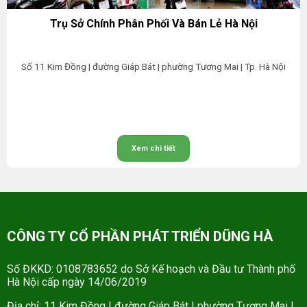
Trụ Sở Chính Phân Phối Và Bán Lẻ Hà Nội
Số 11 Kim Đồng | đường Giáp Bát | phường Tương Mai | Tp. Hà Nội
Xem chi tiết
CÔNG TY CỔ PHẦN PHÁT TRIỂN DŨNG HÀ
Số ĐKKD: 0108783652 do Sở Kế hoạch và Đầu tư Thành phố
Hà Nội cấp ngày 14/06/2019
Địa chỉ: 11 Kim Đồng | đường Giáp Bát | phường Tương Mai |