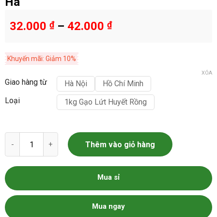
Hà
32.000
₫
–
42.000
₫
Khuyến mãi: Giảm 10%
XÓA
Giao hàng từ
Hà Nội
Hồ Chí Minh
Loại
1kg Gạo Lứt Huyết Rồng
Gạo Lứt Huyết Rồng Phúc Thọ Dũng Hà số lượng
Thêm vào giỏ hàng
Mua sỉ
Mua ngay