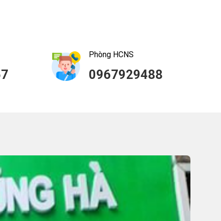
Phòng HCNS
57
0967929488