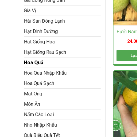
Gia Công Nông Sản
chọn
trên
Gia Vị
trang
Hải Sản Đông Lạnh
sản
phẩm
Hạt Dinh Dưỡng
Bưởi Năm
24.0
Hạt Giống Hoa
Hạt Giống Rau Sạch
Lựa
Hoa Quả
Sản
phẩm
Hoa Quả Nhập Khẩu
này
có
Hoa Quả Sạch
nhiều
biến
Mật Ong
thể.
Món Ăn
Các
tùy
Nấm Các Loại
chọn
có
Nho Nhập Khẩu
thể
được
Quà Biếu Quà Tết