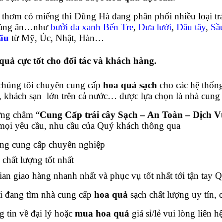
 thơm có miếng thì Dũng Hà đang phân phối nhiều loại trá
 hàng ăn…như
bưởi da xanh Bến Tre
,
Dưa lưới
,
Dâu tây
,
Sầ
ẩu
từ Mỹ, Úc, Nhật, Hàn…
 quả
cực tốt cho đối tác và khách hàng.
chúng tôi chuyên cung cấp
hoa quả sạch
cho các hệ thống
, khách sạn lớn trên cả nước… được lựa chọn là nhà cung
ng châm “
Cung Cấp trái cây Sạch – An Toàn – Dịch 
mọi yêu cầu, nhu cầu của Quý khách thông qua
ng cung cấp chuyên nghiệp
 chất lượng tốt nhất
ian giao hàng nhanh nhất và phục vụ tốt nhất tới tận tay 
i đang tìm nhà cung cấp
hoa quả
sạch chất lượng uy tín, 
 tin về đại lý hoặc
mua hoa quả
giá sỉ/lẻ vui lòng liên h