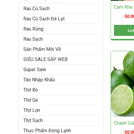
chọn
Cam Khe
trên
Rau Củ Sạch
trang
50.0
Rau Củ Sạch Đà Lạt
sản
phẩm
Rau Rừng
Lựa
Sản
Rau Sạch
phẩm
Sản Phẩm Mới Về
này
có
SIÊU SALE SẬP WEB
nhiều
biến
Super Sale
thể.
Các
Táo Nhập Khẩu
tùy
chọn
Thịt Bò
có
Thịt Gà
thể
được
Thịt Lợn
chọn
trên
Thịt Sạch
Chanh Gi
trang
sản
Thực Phẩm Đông Lạnh
50.0