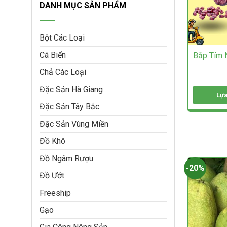
DANH MỤC SẢN PHẨM
Bột Các Loại
Cá Biển
Bắp Tím 
Chả Các Loại
Đặc Sản Hà Giang
Lựa
Đặc Sản Tây Bắc
Sản
phẩm
Đặc Sản Vùng Miền
này
có
Đồ Khô
nhiều
biến
Đồ Ngâm Rượu
thể.
-20%
Đồ Ướt
Các
tùy
Freeship
chọn
có
Gạo
thể
được