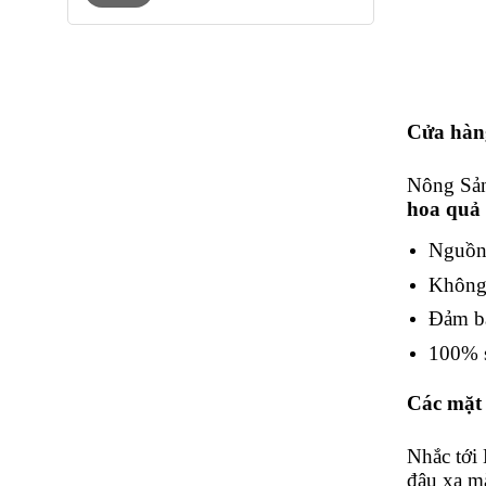
phẩm
nhất
nhất
này
có
nhiều
biến
thể.
Cửa
hàng
Các
tùy
chọn
Nông Sản
có
hoa quả 
thể
được
Nguồn 
chọn
trên
Không 
trang
sản
Đảm 
phẩm
100% s
Các mặt 
Nhắc tới 
đâu xa m