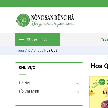
Chuyển
đến
nội
dung
Tra
Chuyên mục
Trang Chủ
/
Shop
/
Hoa Quả
Hoa 
KHU VỰC
Hà Nội
(57)
Hồ Chí Minh
(57)