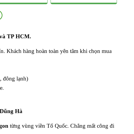
Sản
phẩm
này
có
nhiều
biến
ội và TP HCM.
thể.
Các
tùy
tín. Khách hàng hoàn toàn yên tâm khi chọn mua
chọn
có
thể
được
chọn
, đông lạnh)
trên
e.
trang
sản
phẩm
n Dũng Hà
ngon
từng vùng viền Tổ Quốc. Chẳng mất công đi