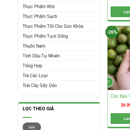
phẩm
Thực Phẩm Khô
Lựa
Thực Phẩm Sạch
Sản
phẩm
Thực Phẩm Tốt Cho Sức Khỏe
này
-26%
Thực Phẩm Tươi Sống
có
nhiều
Thuốc Nam
biến
thể.
Tinh Dầu Tự Nhiên
Các
tùy
Tổng Hợp
chọn
có
Trà Các Loại
thể
Trái Cây Sấy Dẻo
được
chọn
Cóc Bao 
trên
trang
26.0
sản
LỌC THEO GIÁ
phẩm
Lựa
Giá
Giá
Sản
Lọc
thấp
cao