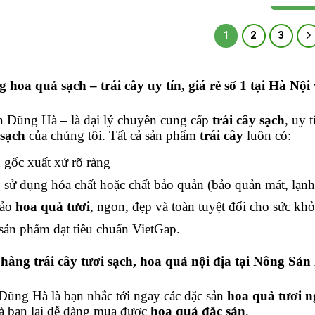
phẩm
Sản
này
phẩm
có
này
1
2
3
nhiều
có
biến
nhiều
thể.
biến
 hoa quả sạch – trái cây
uy tín, giá rẻ số 1 tại Hà N
Các
thể.
tùy
Các
chọn
tùy
 Dũng Hà – là đại lý chuyên cung cấp
trái cây sạch
, uy 
có
chọn
sạch
của chúng tôi. Tất cả sản phẩm
trái cây
luôn có:
thể
có
được
thể
gốc xuất xứ rõ ràng
chọn
được
trên
chọn
sử dụng hóa chất hoặc chất bảo quản (bảo quản mát, lạnh
trang
trên
sản
bảo
hoa quả tươi
, ngon, đẹp và toàn tuyệt đối cho sức khỏ
trang
phẩm
sản
ản phẩm đạt tiêu chuẩn VietGap.
phẩm
hàng trái cây tươi sạch, hoa quả nội địa tại Nông Sả
Dũng Hà là bạn nhắc tới ngay các đặc sản
hoa quả tươi 
à bạn lại dễ dàng mua được
hoa quả đặc sản
.