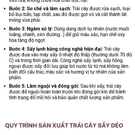
thối rữa, không chứa hóa chất độc hại.
Bước 2: Sơ chế và làm sạch:
Trái cây được rửa sạch, loại
bỏ bụi bẩn, tạp chất, sau đó được gọt vỏ và cắt thành lát
mỏng vừa phải.
Bước 3:
Ngâm xử lý:
Dùng dung dịch tự nhiên (nước muối
loãng, chanh, siro đường…) để giữ màu sắc, hạn chế oxy
hóa tăng độ ngọt.
Bước 4: Sấy lạnh bằng công nghệ hiện đại:
Trái cây
được đưa vào máy sấy ở nhiệt độ thấp (thường dưới 70 độ
C) và trong thời gian dài. Công nghệ sấy lạnh, sấy hồng
ngoại được sấy đối lưu giúp bỏ nước từ từ mà không làm
biến đổi cấu trúc, màu sắc và hương vị tự nhiên của sản
phẩm.
Bước 5: Làm nguội và đóng gói:
Sau khi sấy, trái cây
được để nguội hoàn toàn trước khi đóng gói kín để tránh
tình trạng đổ mồ hôi và bảo quản chất lượng sản phẩm.