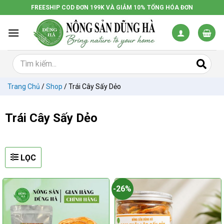
Chuyển
FREESHIP COD ĐƠN 199K VÀ GIẢM 10% TỔNG HÓA ĐƠN
đến
nội
dung
Trang Chủ
/
Shop
/
Trái Cây Sấy Dẻo
Trái Cây Sấy Dẻo
LỌC
-26%