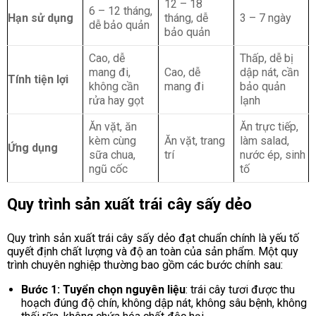
12 – 18
6 – 12 tháng,
Hạn sử dụng
tháng, dễ
3 – 7 ngày
dễ bảo quản
bảo quản
Cao, dễ
Thấp, dễ bị
mang đi,
Cao, dễ
dập nát, cần
Tính tiện lợi
không cần
mang đi
bảo quản
rửa hay gọt
lạnh
Ăn vặt, ăn
Ăn trực tiếp,
kèm cùng
Ăn vặt, trang
làm salad,
Ứng dụng
sữa chua,
trí
nước ép, sinh
ngũ cốc
tố
Quy trình sản xuất trái cây sấy dẻo
Quy trình sản xuất trái cây sấy dẻo đạt chuẩn chính là yếu tố
quyết định chất lượng và độ an toàn của sản phẩm. Một quy
trình chuyên nghiệp thường bao gồm các bước chính sau:
Bước 1: Tuyển chọn nguyên liệu
: trái cây tươi được thu
hoạch đúng độ chín, không dập nát, không sâu bệnh, không