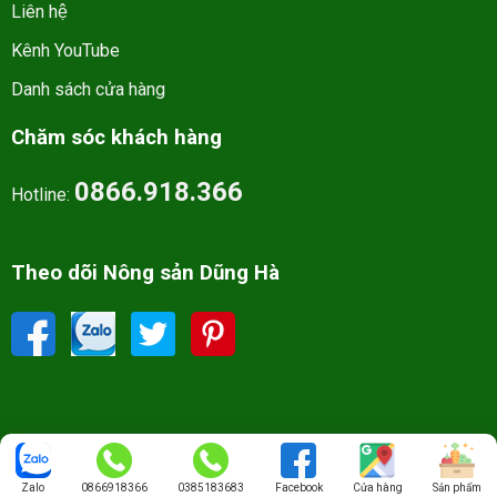
Liên hệ
Kênh YouTube
Danh sách cửa hàng
Chăm sóc khách hàng
0866.918.366
Hotline:
Theo dõi Nông sản Dũng Hà
Tất cả bản quyền thuộc về nongsandungha.com. - All right reserved
Zalo
0866918366
0385183683
Facebook
Cửa hàng
Sản phẩm