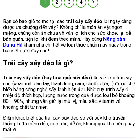
này
này
1
2
3
4
có
có
nhiều
nhiều
biến
biến
Bạn có bao giờ tò mò tại sao
trái cây sấy dẻo
lại ngày càng
thể.
thể.
được ưa chuộng đến vậy? Không chỉ là món ăn vặt ngon
Các
Các
miệng, chúng còn ẩn chứa vô vàn lợi ích cho sức khỏe, lại dễ
tùy
tùy
bảo quản, tiện lợi khi đem theo mình. Hãy cùng
Nông sản
chọn
chọn
Dũng Hà
khám phá chi tiết về loại thực phẩm này ngay trong
có
có
bài viết dưới đây nhé!
thể
thể
được
được
Trái cây sấy dẻo là gì?
chọn
chọn
trên
trên
trang
trang
Trái cây sấy dẻo (hay hoa quả sấy dẻo) là
các loại trái cây
sản
sản
như (xoài, mít, dâu tây, thanh long, cam, chuối, dứa,…) được chế
phẩm
phẩm
biến bằng công nghệ sấy lạnh hiện đại. Nhờ quy trình sấy ở
nhiệt độ thích hợp, lượng nước trong quả được loại bỏ khoảng
80 – 90%, nhưng vẫn giữ lại mùi vị, màu sắc, vitamin và
khoáng chất tự nhiên.
Điểm khác biệt của trái cây sấy dẻo so với sấy khô truyền
thống là độ mềm dẻo, ngọt dịu, dễ ăn, không quá khô cứng hay
mất vị.