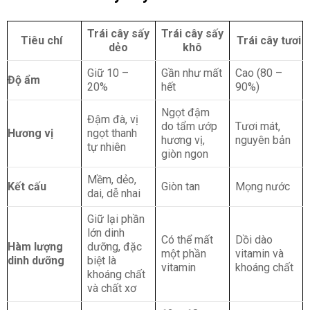
Trái cây sấy
Trái cây sấy
Tiêu chí
Trái cây tươi
dẻo
khô
Giữ 10 –
Gần như mất
Cao (80 –
Độ ẩm
20%
hết
90%)
Ngọt đậm
Đậm đà, vị
do tẩm ướp
Tươi mát,
Hương vị
ngọt thanh
hương vị,
nguyên bản
tự nhiên
giòn ngon
Mềm, dẻo,
Kết cấu
Giòn tan
Mọng nước
dai, dễ nhai
Giữ lại phần
lớn dinh
Có thể mất
Dồi dào
Hàm lượng
dưỡng, đặc
một phần
vitamin và
dinh dưỡng
biệt là
vitamin
khoáng chất
khoáng chất
và chất xơ