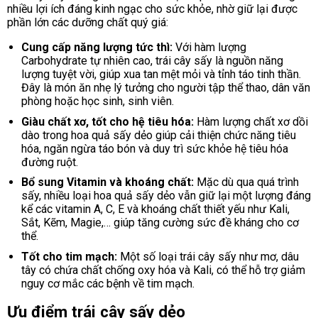
nhiều lợi ích đáng kinh ngạc cho sức khỏe, nhờ giữ lại được
phần lớn các dưỡng chất quý giá:
Cung cấp năng lượng tức thì:
Với hàm lượng
Carbohydrate tự nhiên cao, trái cây sấy là nguồn năng
lượng tuyệt vời, giúp xua tan mệt mỏi và tỉnh táo tinh thần.
Đây là món ăn nhẹ lý tưởng cho người tập thể thao, dân văn
phòng hoặc học sinh, sinh viên.
Giàu chất xơ, tốt cho hệ tiêu hóa:
Hàm lượng chất xơ dồi
dào trong hoa quả sấy dẻo giúp cải thiện chức năng tiêu
hóa, ngăn ngừa táo bón và duy trì sức khỏe hệ tiêu hóa
đường ruột.
Bổ sung Vitamin và khoáng chất:
Mặc dù qua quá trình
sấy, nhiều loại hoa quả sấy dẻo vẫn giữ lại một lượng đáng
kể các vitamin A, C, E và khoáng chất thiết yếu như Kali,
Sắt, Kẽm, Magie,… giúp tăng cường sức đề kháng cho cơ
thể.
Tốt cho tim mạch:
Một số loại trái cây sấy như mơ, dâu
tây có chứa chất chống oxy hóa và Kali, có thể hỗ trợ giảm
nguy cơ mắc các bệnh về tim mạch.
Ưu điểm trái cây sấy dẻo