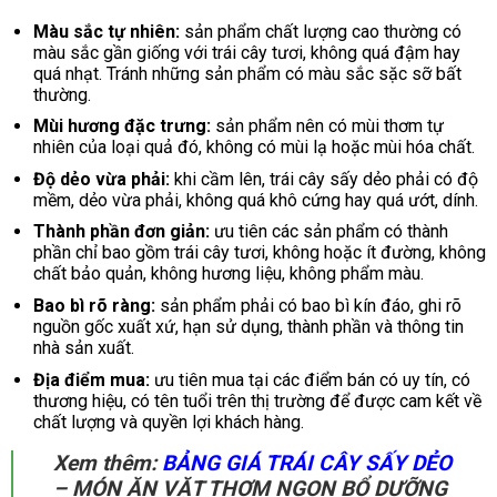
Màu sắc tự nhiên:
sản phẩm chất lượng cao thường có
màu sắc gần giống với trái cây tươi, không quá đậm hay
quá nhạt. Tránh những sản phẩm có màu sắc sặc sỡ bất
thường.
Mùi hương đặc trưng:
sản phẩm nên có mùi thơm tự
nhiên của loại quả đó, không có mùi lạ hoặc mùi hóa chất.
Độ dẻo vừa phải:
khi cầm lên, trái cây sấy dẻo phải có độ
mềm, dẻo vừa phải, không quá khô cứng hay quá ướt, dính.
Thành phần đơn giản:
ưu tiên các sản phẩm có thành
phần chỉ bao gồm trái cây tươi, không hoặc ít đường, không
chất bảo quản, không hương liệu, không phẩm màu.
Bao bì rõ ràng:
sản phẩm phải có bao bì kín đáo, ghi rõ
nguồn gốc xuất xứ, hạn sử dụng, thành phần và thông tin
nhà sản xuất.
Địa điểm mua:
ưu tiên mua tại các điểm bán có uy tín, có
thương hiệu, có tên tuổi trên thị trường để được cam kết về
chất lượng và quyền lợi khách hàng.
Xem thêm:
BẢNG GIÁ TRÁI CÂY SẤY DẺO
– MÓN ĂN VẶT THƠM NGON BỔ DƯỠNG