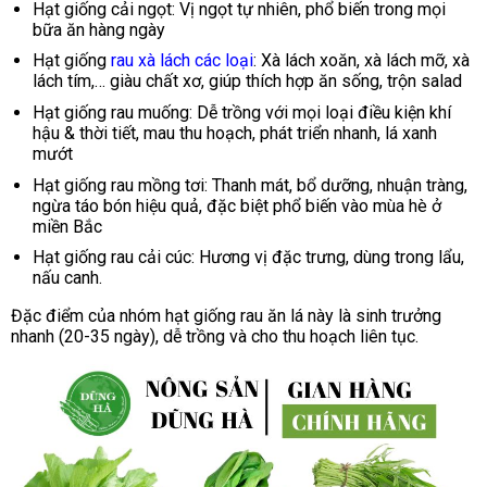
Hạt giống cải ngọt: Vị ngọt tự nhiên, phổ biến trong mọi
bữa ăn hàng ngày
Hạt giống
rau xà lách các loại
: Xà lách xoăn, xà lách mỡ, xà
lách tím,… giàu chất xơ, giúp thích hợp ăn sống, trộn salad
Hạt giống rau muống: Dễ trồng với mọi loại điều kiện khí
hậu & thời tiết, mau thu hoạch, phát triển nhanh, lá xanh
mướt
Hạt giống rau mồng tơi: Thanh mát, bổ dưỡng, nhuận tràng,
ngừa táo bón hiệu quả, đặc biệt phổ biến vào mùa hè ở
miền Bắc
Hạt giống rau cải cúc: Hương vị đặc trưng, dùng trong lẩu,
nấu canh.
Đặc điểm của nhóm hạt giống rau ăn lá này là sinh trưởng
nhanh (20-35 ngày), dễ trồng và cho thu hoạch liên tục.