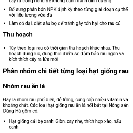
cây ra trồng riêng để không cạnh tranh dinh dưỡng
Bổ sung phân bón NPK định kỳ theo từng giai đoạn cụ thể
với liều lượng vừa đủ
Làm cỏ dại, diệt sâu bọ để tránh gây tổn hại cho rau củ
Thu hoạch
Tùy theo loại rau có thời gian thu hoạch khác nhau. Thu
hoạch đúng lúc, đúng thời điểm sẽ đảm bảo rau ngon và
kích thích cây ra lứa mới
Phân nhóm chi tiết từng loại hạt giống rau
Nhóm rau ăn lá
Đây là nhóm rau phổ biến, dễ trồng, cung cấp nhiều vitamin và
khoáng chất. Các loại hạt giống rau ăn lá nổi bật tại Nông sản
Dũng Hà gồm có:
Hạt giống cải bẹ xanh: Giòn, cay nhẹ, thích hợp xào, nấu
canh