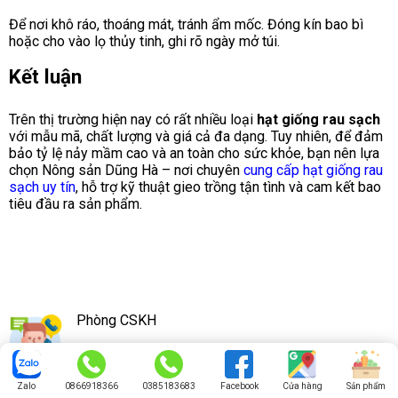
Để nơi khô ráo, thoáng mát, tránh ẩm mốc. Đóng kín bao bì
hoặc cho vào lọ thủy tinh, ghi rõ ngày mở túi.
Kết luận
Trên thị trường hiện nay có rất nhiều loại
hạt giống rau sạch
với mẫu mã, chất lượng và giá cả đa dạng. Tuy nhiên, để đảm
bảo tỷ lệ nảy mầm cao và an toàn cho sức khỏe, bạn nên lựa
chọn Nông sản Dũng Hà – nơi chuyên
cung cấp hạt giống rau
sạch uy tín
, hỗ trợ kỹ thuật gieo trồng tận tình và cam kết bao
tiêu đầu ra sản phẩm.
Phòng CSKH
0866918366
Zalo
0866918366
0385183683
Facebook
Cửa hàng
Sản phẩm
Phòng Mua Hàng