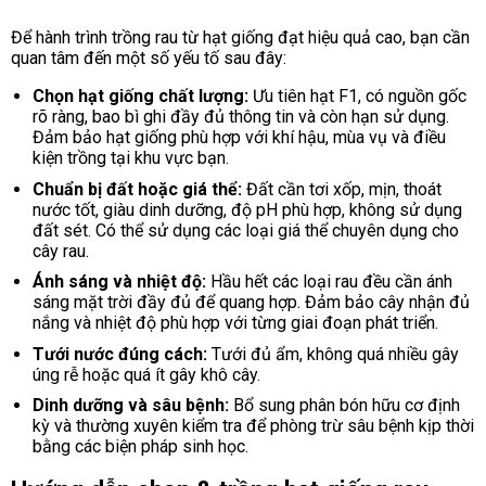
Để hành trình trồng rau từ hạt giống đạt hiệu quả cao, bạn cần
quan tâm đến một số yếu tố sau đây:
Chọn hạt giống chất lượng:
Ưu tiên hạt F1, có nguồn gốc
rõ ràng, bao bì ghi đầy đủ thông tin và còn hạn sử dụng.
Đảm bảo hạt giống phù hợp với khí hậu, mùa vụ và điều
kiện trồng tại khu vực bạn.
Chuẩn bị đất hoặc giá thể:
Đất cần tơi xốp, mịn, thoát
nước tốt, giàu dinh dưỡng, độ pH phù hợp, không sử dụng
đất sét. Có thể sử dụng các loại giá thể chuyên dụng cho
cây rau.
Ánh sáng và nhiệt độ:
Hầu hết các loại rau đều cần ánh
sáng mặt trời đầy đủ để quang hợp. Đảm bảo cây nhận đủ
nắng và nhiệt độ phù hợp với từng giai đoạn phát triển.
Tưới nước đúng cách:
Tưới đủ ẩm, không quá nhiều gây
úng rễ hoặc quá ít gây khô cây.
Dinh dưỡng và sâu bệnh:
Bổ sung phân bón hữu cơ định
kỳ và thường xuyên kiểm tra để phòng trừ sâu bệnh kịp thời
bằng các biện pháp sinh học.