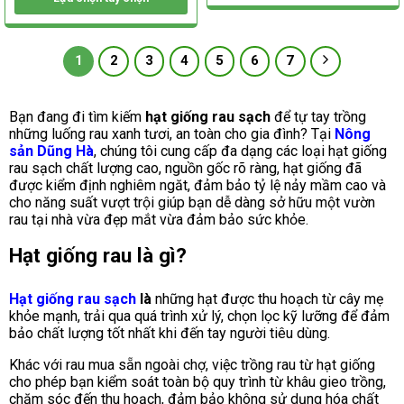
Sản
phẩm
Sản
này
phẩm
có
này
1
2
3
4
5
6
7
nhiều
có
biến
nhiều
thể.
biến
Bạn đang đi tìm kiếm
hạt giống rau sạch
để tự tay trồng
Các
thể.
những luống rau xanh tươi, an toàn cho gia đình? Tại
Nông
tùy
Các
sản Dũng Hà
, chúng tôi cung cấp đa dạng các loại hạt giống
chọn
tùy
rau sạch chất lượng cao, nguồn gốc rõ ràng, hạt giống đã
có
chọn
được kiểm định nghiêm ngăt, đảm bảo tỷ lệ nảy mầm cao và
thể
có
cho năng suất vượt trội giúp bạn dễ dàng sở hữu một vườn
được
thể
rau tại nhà vừa đẹp mắt vừa đảm bảo sức khỏe.
chọn
được
trên
chọn
Hạt giống rau là gì?
trang
trên
sản
trang
phẩm
sản
Hạt giống rau sạch
là
những hạt được thu hoạch từ cây mẹ
phẩm
khỏe mạnh, trải qua quá trình xử lý, chọn lọc kỹ lưỡng để đảm
bảo chất lượng tốt nhất khi đến tay người tiêu dùng.
Khác với rau mua sẵn ngoài chợ, việc trồng rau từ hạt giống
cho phép bạn kiểm soát toàn bộ quy trình từ khâu gieo trồng,
chăm sóc đến thu hoạch, đảm bảo không sử dụng hóa chất