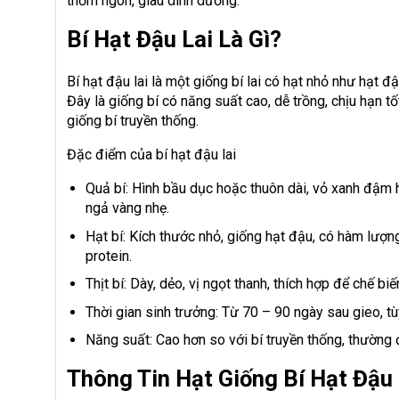
thơm ngon, giàu dinh dưỡng.
Bí Hạt Đậu Lai Là Gì?
Bí hạt đậu lai là một giống bí lai có hạt nhỏ như hạt 
Đây là giống bí có năng suất cao, dễ trồng, chịu hạn 
giống bí truyền thống.
Đặc điểm của bí hạt đậu lai
Quả bí: Hình bầu dục hoặc thuôn dài, vỏ xanh đậm h
ngả vàng nhẹ.
Hạt bí: Kích thước nhỏ, giống hạt đậu, có hàm lượn
protein.
Thịt bí: Dày, dẻo, vị ngọt thanh, thích hợp để chế bi
Thời gian sinh trưởng: Từ 70 – 90 ngày sau gieo, t
Năng suất: Cao hơn so với bí truyền thống, thường 
Thông Tin Hạt Giống Bí Hạt Đậu