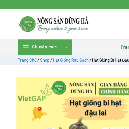
Chuyển
đến
nội
dung
Tra
Chuyên mục
Trang Chủ
/
Shop
/
Hạt Giống Rau Sạch
/
Hạt Giống Bí Hạt Đậu