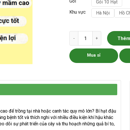
Gói
Gói 10 Hạt
Khu vực
Hà Nội
Hồ C
Hạt Giống Bí Hạt Đậu Lai (Gói
Thêm 
Mua sỉ
 cao để trồng tại nhà hoặc canh tác quy mô lớn? Bí hạt đậu
áng bệnh tốt và thích nghi với nhiều điều kiện khí hậu khác
eo dõi sự phát triển của cây và thu hoạch những quả bí to,