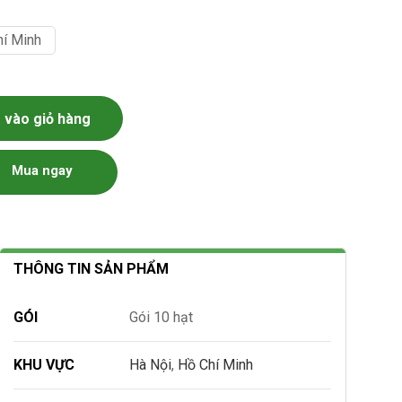
hí Minh
 10 Hạt) số lượng
vào giỏ hàng
Mua ngay
THÔNG TIN SẢN PHẨM
GÓI
Gói 10 hạt
KHU VỰC
Hà Nội
,
Hồ Chí Minh