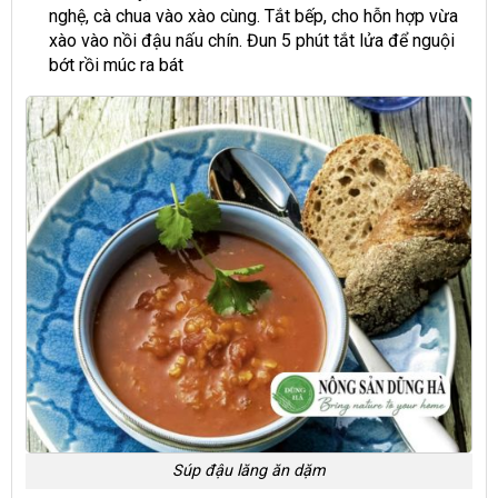
nghệ, cà chua vào xào cùng. Tắt bếp, cho hỗn hợp vừa
xào vào nồi đậu nấu chín. Đun 5 phút tắt lửa để nguội
bớt rồi múc ra bát
Súp đậu lăng ăn dặm