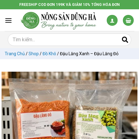
Chuyển
FREESHIP COD ĐƠN 199K VÀ GIẢM 10% TỔNG HÓA ĐƠN
đến
nội
dung
Trang Chủ
/
Shop
/
Đồ Khô
/
Đậu Lăng Xanh – Đậu Lăng Đỏ