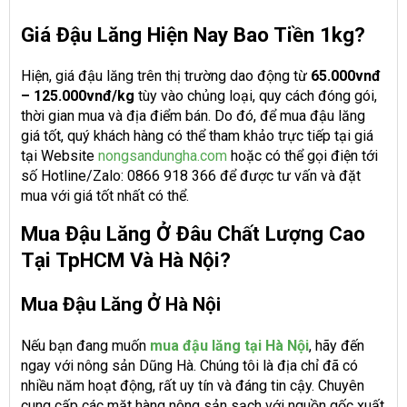
Giá Đậu Lăng Hiện Nay Bao Tiền 1kg?
Hiện, giá đậu lăng trên thị trường dao động từ
65.000vnđ
– 125.000vnđ/kg
tùy vào chủng loại, quy cách đóng gói,
thời gian mua và địa điểm bán. Do đó, để mua đậu lăng
giá tốt, quý khách hàng có thể tham khảo trực tiếp tại giá
tại Website
nongsandungha.com
hoặc có thể gọi điện tới
số Hotline/Zalo: 0866 918 366 để được tư vấn và đặt
mua với giá tốt nhất có thể.
Mua Đậu Lăng Ở Đâu Chất Lượng Cao
Tại TpHCM Và Hà Nội?
Mua Đậu Lăng Ở Hà Nội
Nếu bạn đang muốn
mua đậu lăng tại Hà Nội
, hãy đến
ngay với nông sản Dũng Hà. Chúng tôi là địa chỉ đã có
nhiều năm hoạt động, rất uy tín và đáng tin cậy. Chuyên
cung cấp các mặt hàng nông sản sạch với nguồn gốc xuất