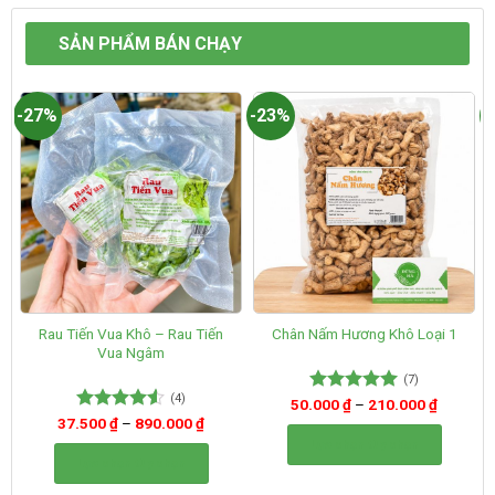
SẢN PHẨM BÁN CHẠY
-27%
-23%
-
Rau Tiến Vua Khô – Rau Tiến
Chân Nấm Hương Khô Loại 1
Vua Ngâm
(7)
(4)
50.000
Được xếp
₫
–
210.000
₫
hạng
5.00
37.500
Được xếp
₫
–
890.000
₫
5 sao
hạng
4.50
Lựa chọn tùy chọn
5 sao
Lựa chọn tùy chọn
Sản
Sản
phẩm