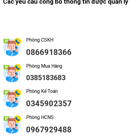
Các yêu cầu công bố thông tin được quản lý
Phòng CSKH
0866918366
Phòng Mua Hàng
0385183683
Phòng Kế Toán
0345902357
Phòng HCNS
0967929488