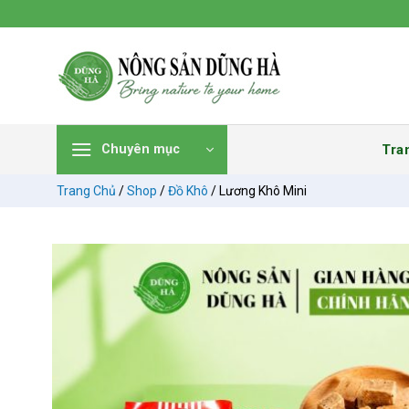
Chuyển
đến
nội
dung
Tra
Chuyên mục
Trang Chủ
/
Shop
/
Đồ Khô
/
Lương Khô Mini