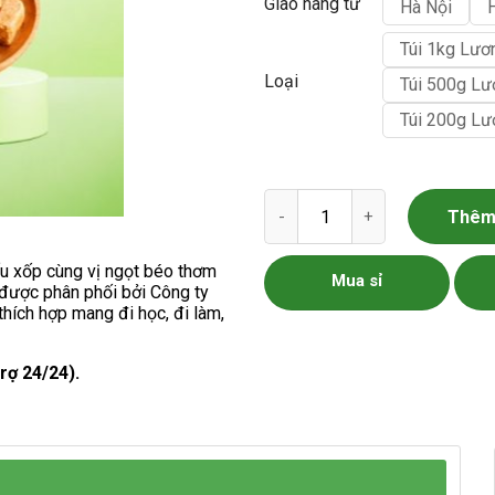
Giao hàng từ
Hà Nội
Túi 1kg Lươ
Loại
Túi 500g Lư
Túi 200g Lư
Lương Khô Mini số lượng
Thêm 
ấu xốp cùng vị ngọt béo thơm
Mua sỉ
được phân phối bởi Công ty
hích hợp mang đi học, đi làm,
rợ 24/24).