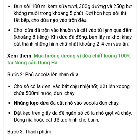
Đun sôi 100 ml kem sữa tươi, 300g đường và 250g bơ
không muối trong khoảng 5 phút. Đợi hỗn hợp sôi thì
tắt bếp, cho dừa nạo vào trộn đều.
Cho dừa đã trộn vào khuôn và cất vào tủ lạnh qua đêm
(khoảng 8 tiếng). Khi dừa đã đông, bạn lấy ra khỏi khay,
cắt thành những hình chữ nhật khoảng 2-4 cm vừa ăn.
Xem thêm:
Mua hướng dương vị dừa chất lượng 100%
tại Nông sản Dũng Hà
Bước 2: Phủ socola lên nhân dừa
Cho sô cô la đen vào bát chịu nhiệt tốt, đặt lên xoong
chứa 500ml nước, đun chảy.
Nhúng kẹo dừa
đã cắt nhỏ vào socola đun chảy.
Đặt kẹo trên giấy da để ngăn sô cô la nhỏ giọt và chảy.
Dùng nĩa hoặc cát để tạo hình cho bánh.
Bước 3: Thành phẩm