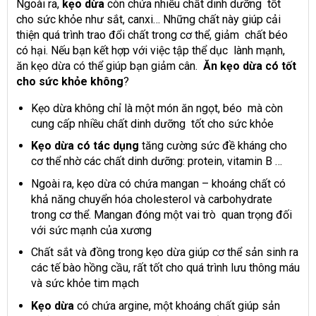
Ngoài ra,
kẹo dừa
còn chứa nhiều chất dinh dưỡng tốt
cho sức khỏe như sắt, canxi… Những chất này giúp cải
thiện quá trình trao đổi chất trong cơ thể, giảm chất béo
có hại. Nếu bạn kết hợp với việc tập thể dục lành mạnh,
ăn kẹo dừa có thể giúp bạn giảm cân.
Ăn kẹo dừa có tốt
cho sức khỏe không
?
Kẹo dừa không chỉ là một món ăn ngọt, béo mà còn
cung cấp nhiều chất dinh dưỡng tốt cho sức khỏe
Kẹo dừa có tác dụng
tăng cường sức đề kháng cho
cơ thể nhờ các chất dinh dưỡng: protein, vitamin B …
Ngoài ra, kẹo dừa có chứa mangan – khoáng chất có
khả năng chuyển hóa cholesterol và carbohydrate
trong cơ thể. Mangan đóng một vai trò quan trọng đối
với sức mạnh của xương
Chất sắt và đồng trong kẹo dừa giúp cơ thể sản sinh ra
các tế bào hồng cầu, rất tốt cho quá trình lưu thông máu
và sức khỏe tim mạch
Kẹo dừa
có chứa argine, một khoáng chất giúp sản