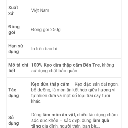
Xuất
Việt Nam
xứ
Đóng
Đóng gói 250g
gói
Hạn sử
In trên bao bì
dụng
Mô tả chi
100% Kẹo dừa thập cẩm Bến Tre
, không
tiết
sử dụng chất bảo quản.
Kẹo dừa thập cẩm –
Kẹo đặc sản dai ngon,
Tác
bổ dưỡng, là món ăn kết hợp giữa hương vị
dụng
tự nhiên dừa và một số loại trái cây tươi
khác.
Dùng
làm món ăn vặt
; nhiều tác dụng chăm
Sử
sóc sức khỏe – sắc đẹp; dùng
làm quà
dụng
tặng
gia đình, người thân, bạn bè;…