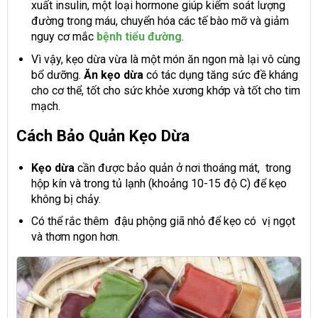
xuất insulin, một loại hormone giúp kiểm soát lượng
đường trong máu, chuyển hóa các tế bào mỡ và giảm
nguy cơ mắc
bệnh tiểu đường
.
Vì vậy, kẹo dừa vừa là một món ăn ngon mà lại vô cùng
bổ dưỡng.
Ăn kẹo dừa
có tác dụng tăng sức đề kháng
cho cơ thể, tốt cho sức khỏe xương khớp và tốt cho tim
mạch.
Cách Bảo Quản Kẹo Dừa
Kẹo dừa
cần được bảo quản ở nơi thoáng mát, trong
hộp kín và trong tủ lạnh (khoảng 10-15 độ C) để kẹo
không bị chảy.
Có thể rắc thêm đậu phộng giã nhỏ để kẹo có vị ngọt
và thơm ngon hơn.