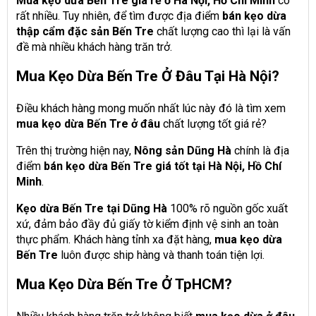
Mua kẹo dừa Bến Tre giá rẻ ở Hà Nội, Hồ Chí Minh
có
rất nhiều. Tuy nhiên, để tìm được địa điểm
bán kẹo dừa
thập cẩm đặc sản Bến Tre
chất lượng cao thì lại là vấn
đề mà nhiều khách hàng trăn trở.
Mua Kẹo Dừa Bến Tre Ở Đâu Tại Hà Nội?
Điều khách hàng mong muốn nhất lúc này đó là tìm xem
mua kẹo dừa Bến Tre ở đâu
chất lượng tốt giá rẻ?
Trên thị trường hiện nay,
Nông sản Dũng Hà
chính là địa
điểm
bán kẹo dừa Bến Tre giá tốt tại Hà Nội, Hồ Chí
Minh
.
Kẹo dừa Bến Tre tại Dũng Hà
100% rõ nguồn gốc xuất
xứ, đảm bảo đầy đủ giấy tờ kiểm định vệ sinh an toàn
thực phẩm. Khách hàng tỉnh xa đặt hàng,
mua kẹo dừa
Bến Tre
luôn được ship hàng và thanh toán tiện lợi.
Mua Kẹo Dừa Bến Tre Ở TpHCM?