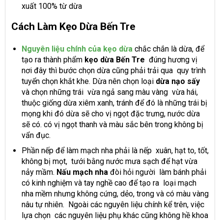
xuất 100% từ dừa
Cách Làm Kẹo Dừa Bến Tre
Nguyên liệu chính của kẹo dừa
chắc chắn là dừa, để
tạo ra thành phẩm
kẹo dừa Bến Tre
đúng hương vị
nơi đây thì bước chọn dừa cũng phải trải qua quy trình
tuyển chọn khắt khe. Dừa nên chọn loại
dừa nạo sấy
và chọn những trái vừa ngả sang màu vàng vừa hái,
thuộc giống dừa xiêm xanh, tránh để đó là những trái bị
mọng khi đó dừa sẽ cho vị ngọt đặc trưng, nước dừa
sẽ có. có vị ngọt thanh và màu sắc bên trong không bị
vẩn đục.
Phần nếp để làm mạch nha phải là nếp xuân, hạt to, tốt,
không bị mọt, tưới bằng nước mưa sạch để hạt vừa
nảy mầm.
Nấu mạch nha
đòi hỏi người làm bánh phải
có kinh nghiệm và tay nghề cao để tạo ra loại mạch
nha mềm nhưng không cứng, dẻo, trong và có màu vàng
nâu tự nhiên. Ngoài các nguyên liệu chính kể trên, việc
lựa chọn các nguyên liệu phụ khác cũng không hề khoa