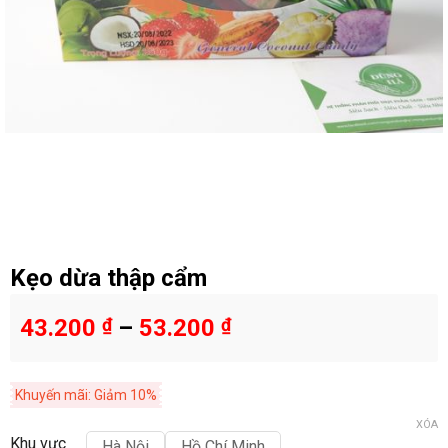
Kẹo dừa thập cẩm
43.200
₫
–
53.200
₫
Khuyến mãi: Giảm 10%
XÓA
Khu vực
Hà Nội
Hồ Chí Minh