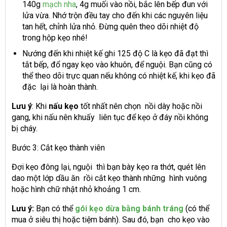
140g
mạch nha
, 4g muối vào nồi, bắc lên bếp đun với
lửa vừa. Nhớ trộn đều tay cho đến khi các nguyên liệu
tan hết, chỉnh lửa nhỏ. Đừng quên theo dõi nhiệt độ
trong hộp kẹo nhé!
Nướng đến khi nhiệt kế ghi 125 độ C là kẹo đã đạt thì
tắt bếp, đổ ngay kẹo vào khuôn, để nguội. Bạn cũng có
thể theo dõi trực quan nếu không có nhiệt kế, khi kẹo đã
đặc lại là hoàn thành.
Lưu ý
: Khi
nấu kẹo
tốt nhất nên chọn nồi dày hoặc nồi
gang, khi nấu nên khuấy liên tục để kẹo ở đáy nồi không
bị cháy.
Bước 3: Cắt kẹo thành viên
Đợi kẹo đông lại, nguội thì bạn bày kẹo ra thớt, quét lên
dao một lớp dầu ăn rồi cắt kẹo thành những hình vuông
hoặc hình chữ nhật nhỏ khoảng 1 cm.
Lưu ý:
Bạn có thể
gói kẹo dừa bằng bánh tráng
(có thể
mua ở siêu thị hoặc tiệm bánh). Sau đó, bạn cho kẹo vào