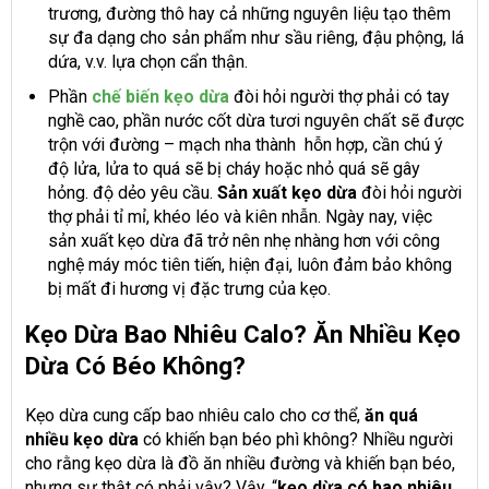
trương, đường thô hay cả những nguyên liệu tạo thêm
sự đa dạng cho sản phẩm như sầu riêng, đậu phộng, lá
dứa, v.v. lựa chọn cẩn thận.
Phần
chế biến kẹo dừa
đòi hỏi người thợ phải có tay
nghề cao, phần nước cốt dừa tươi nguyên chất sẽ được
trộn với đường – mạch nha thành hỗn hợp, cần chú ý
độ lửa, lửa to quá sẽ bị cháy hoặc nhỏ quá sẽ gây
hỏng. độ dẻo yêu cầu.
Sản xuất kẹo dừa
đòi hỏi người
thợ phải tỉ mỉ, khéo léo và kiên nhẫn. Ngày nay, việc
sản xuất kẹo dừa đã trở nên nhẹ nhàng hơn với công
nghệ máy móc tiên tiến, hiện đại, luôn đảm bảo không
bị mất đi hương vị đặc trưng của kẹo.
Kẹo Dừa Bao Nhiêu Calo? Ăn Nhiều Kẹo
Dừa Có Béo Không?
Kẹo dừa cung cấp bao nhiêu calo cho cơ thể,
ăn quá
nhiều kẹo dừa
có khiến bạn béo phì không? Nhiều người
cho rằng kẹo dừa là đồ ăn nhiều đường và khiến bạn béo,
nhưng sự thật có phải vậy? Vậy, “
kẹo dừa có bao nhiêu