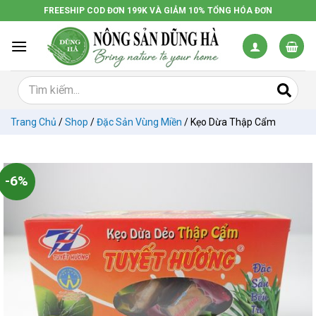
Chuyển
FREESHIP COD ĐƠN 199K VÀ GIẢM 10% TỔNG HÓA ĐƠN
đến
nội
dung
Trang Chủ
/
Shop
/
Đặc Sản Vùng Miền
/
Kẹo Dừa Thập Cẩm
-6%