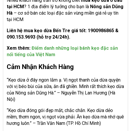
Nhiều khách hàng trăn trở không biết
mua kẹo dừa ở đâu
tại HCM
? 1 địa điểm lý tưởng cho bạn là
Nông sản Dũng
Hà
– cơ sở bán các loại đặc sản vùng miền giá rẻ uy tín
tại HCM
Liên hệ mua kẹo dừa Bến Tre giá tốt: 1900986865 &
090.153.9693 (hỗ trợ 24/24h).
Xem thêm:
Điểm danh những loại bánh kẹo đặc sản
nổi tiếng của Việt Nam
Cảm Nhận Khách Hàng
“Kẹo dừa ở đây ngon lắm ạ. Vị ngọt thanh của dừa quyện
với vị béo bùi của sữa, ăn đã ghiền. Mình rất thích kẹo dừa
của Nông sản Dũng Hà.” – Nguyễn Thị Lan Hương (Hà
Nội)
“Kẹo dừa đóng gói đẹp mắt, chắc chắn. Kẹo dừa dẻo
mềm, thơm ngon, vị ngọt vừa phải. Ăn kẹo dừa mà nhớ quê
hương luôn.” – Trần Văn Nam (TP. Hồ Chí Minh)