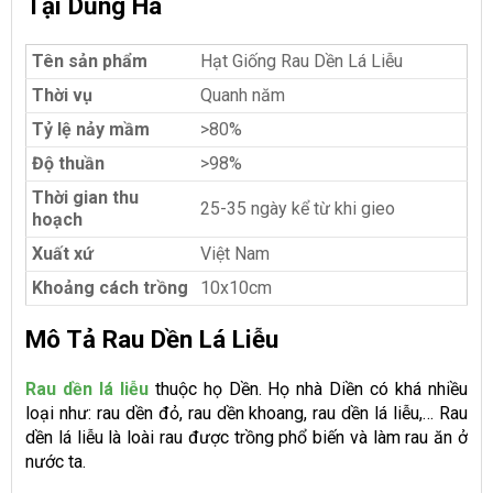
Tại Dũng Hà
Tên sản phẩm
Hạt Giống Rau Dền Lá Liễu
Thời vụ
Quanh năm
Tỷ lệ nảy mầm
>80%
Độ thuần
>98%
Thời gian thu
25-35 ngày kể từ khi gieo
hoạch
Xuất xứ
Việt Nam
Khoảng cách trồng
10x10cm
Mô Tả Rau Dền Lá Liễu
Rau dền lá liễu
thuộc họ Dền. Họ nhà Diền có khá nhiều
loại như: rau dền đỏ, rau dền khoang, rau dền lá liễu,… Rau
dền lá liễu là loài rau được trồng phổ biến và làm rau ăn ở
nước ta.