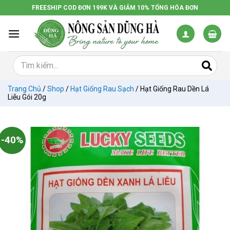
Chuyển
FREESHIP COD ĐƠN 199K VÀ GIẢM 10% TỔNG HÓA ĐƠN
đến
nội
dung
Trang Chủ
/
Shop
/
Hạt Giống Rau Sạch
/
Hạt Giống Rau Dền Lá
Liễu Gói 20g
-40%