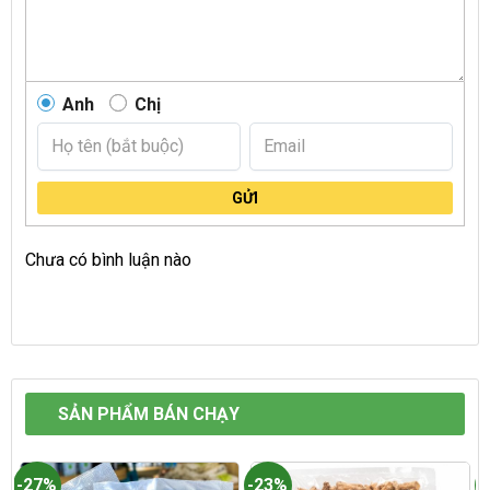
Anh
Chị
GỬI
Chưa có bình luận nào
SẢN PHẨM BÁN CHẠY
-27%
-23%
-