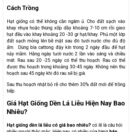
Cách Trồng
Hạt giống có thể không cần ngâm ủ. Cho đất sạch vào
khay nhựa hoặc thùng xốp dầy khoảng 7-10 cm rồi gieo
hạt đều vào khay khoảng 20 -30 gr hạt/khay. Phủ một lớp
đất sạch mỏng lên bề mặt sau đó tưới nước cho đủ độ
ẩm. Dùng bìa cattong đậy kín trong 2 ngày đầu để hạt
nảy mầm. Hằng ngày tưới nước 2 lần vào sáng và chiều
mát. Rau sau 20 -25 ngày có thể thu hoạch. Rau có thể
được thu hoạch trong khoảng 30-45 ngày. Không nên thu
hoạch sau 45 ngày khi đó rau sẽ bị già.
Sau thu hoạch nhặt bỏ rễ cho thêm 30% đất mới để trồng
tiếp.
Giá Hạt Giống Dền Lá Liễu Hiện Nay Bao
Nhiêu?
Hạt giống dền lá liễu có giá bao nhiêu?
có lẽ là câu hỏi
nhiều người thắc mắc. Hiện nay, có nhiều cửa hàng
bán