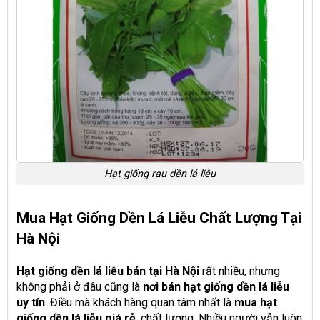
Hạt giống rau dền lá liễu
Mua Hạt Giống Dền Lá Liễu Chất Lượng Tại
Hà Nội
Hạt giống dền lá liễu bán tại Hà Nội
rất nhiều, nhưng
không phải ở đâu cũng là
nơi bán hạt giống dền lá liễu
uy tín
. Điều mà khách hàng quan tâm nhất là
mua hạt
giống dền lá liễu giá rẻ
, chất lượng. Nhiều người vẫn luôn