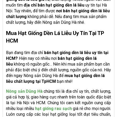
muốn tìm
địa chỉ bán hạt giống dền lá liễu
uy tín tại Hà
Nội. Tuy nhiên, để tìm được
nơi bán hạt giống dền lá liễu
chất lượng
không phải dễ. Nếu đang tìm mua sản phẩm
chất lượng, hãy đến Nông sản Dũng Hà nhé.
Mua Hạt Giống Dền Lá Liễu Uy Tín Tại TP
HCM
Bạn đang tìm địa chỉ
bán hạt giống dền lá liễu uy tín tại
HCM?
Hiện nay có nhiều nơi
bán hạt giống dền lá
liễu
không rõ nguồn gốc… Nên khi mua sản phẩm bạn cần
phải đặc biệt chú ý đến chất lượng, nguồn gốc của nó. Hãy
đến ngay Nông sản Dũng Hà để
mua hạt giống dền lá
liễu chất lượng tại TpHCM
bạn nhé!
Nông sản Dũng Hà
chúng tôi là địa chỉ uy tín, chất lượng,
giá cả hợp lý, giao hàng cực nhanh trên toàn quốc đặc biệt
là tại Hà Nội và HCM. Chúng tôi cam kết nguồn cung cấp
nhiều loại nhiều
hạt giống rau sạch
giá rẻ cho mọi người.
Luôn cung cấp các loại hạt giống loại tốt đạt tiêu chuẩn,