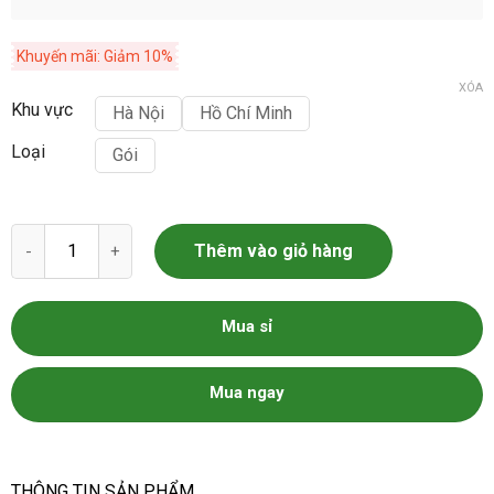
Khuyến mãi: Giảm 10%
XÓA
Khu vực
Hà Nội
Hồ Chí Minh
Loại
Gói
Hạt giống rau dền lá liễu gói 20g số lượng
Thêm vào giỏ hàng
Mua sỉ
Mua ngay
THÔNG TIN SẢN PHẨM