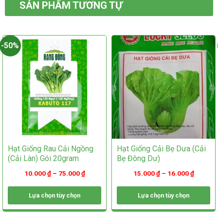
thể.
Các
SẢN PHẨM TƯƠNG TỰ
Các
tùy
tùy
chọn
chọn
có
có
thể
-50%
thể
được
được
chọn
chọn
trên
trên
trang
trang
sản
sản
phẩm
phẩm
Hạt Giống Rau Cải Ngồng
Hạt Giống Cải Bẹ Dưa (Cải
(Cải Làn) Gói 20gram
Bẹ Đông Dư)
10.000
₫
–
75.000
₫
15.000
₫
–
16.000
₫
Lựa chọn tùy chọn
Lựa chọn tùy chọn
Sản
Sản
phẩm
phẩm