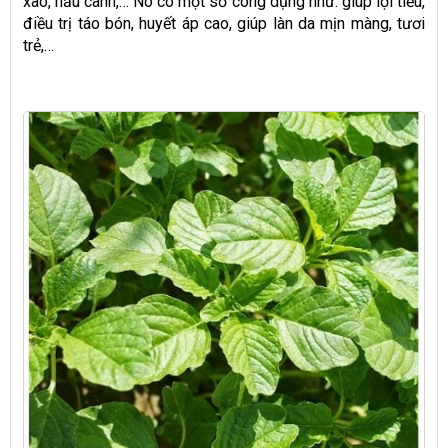
xào, nấu canh,… Nó có một số công dụng như: giúp lợi tiểu,
điều trị táo bón, huyết áp cao, giúp làn da mịn màng, tươi
trẻ,…