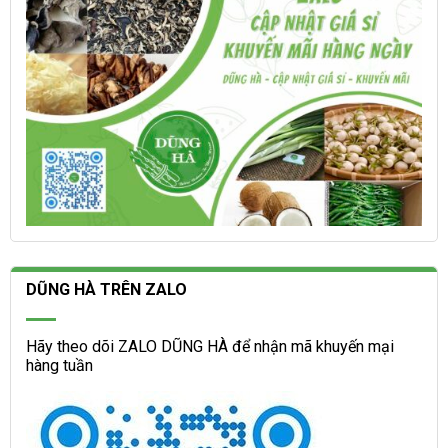
sản
trang
phẩm
sản
phẩm
DŨNG HÀ TRÊN ZALO
Hãy theo dõi ZALO DŨNG HÀ để nhận mã khuyến mại
hàng tuần