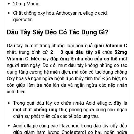
20mg Magie
Chất chống oxy hóa: Anthocyanin, ellagic acid,
quercetin
Dâu Tây Sấy Dẻo Có Tác Dụng Gì?
Dâu tây là một trong những loại hoa quả
giàu Vitamin C
nhất, trung bình cứ
2 – 3 quả dâu tây
sẽ chứa
52mg
Vitamin C
. Mức này
đáp ứng ½ nhu cầu của cơ thể
một
người trên ngày. Do đó, mứt dâu tây không những có tác
dụng tăng cường hệ miễn dịch, mà còn có tác dụng chống
Oxy hóa và ngăn ngừa bệnh đục thủy tinh thể. Đặc biệt, nó
còn giúp làm trẻ hóa làn da và ngăn ngừa các nếp nhăn
xuất hiện.
Trong quả dâu tây có chứa nhiều Acid ellagic, đây là
một chất
chống ung thư
, phòng ngừa cũng như ngăn
chặn sự phát triển của các tế bào ung thư.
Acid ellagic cùng các Flavonoid trong dâu tây sấy dẻo
giúp giảm hàm lượng Cholesterol có hại, ngăn ngừa