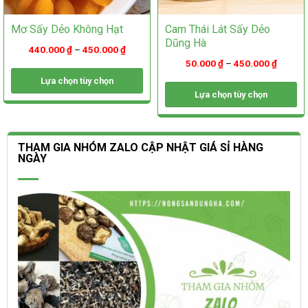
Mơ Sấy Dẻo Không Hạt
Cam Thái Lát Sấy Dẻo
Dũng Hà
440.000
₫
–
450.000
₫
50.000
₫
–
450.000
₫
Lựa chọn tùy chọn
Lựa chọn tùy chọn
Sản
phẩm
Sản
này
phẩm
có
này
THAM GIA NHÓM ZALO CẬP NHẬT GIÁ SỈ HÀNG
nhiều
có
NGÀY
biến
nhiều
thể.
biến
Các
thể.
tùy
Các
chọn
tùy
có
chọn
thể
có
được
thể
chọn
được
trên
chọn
trang
trên