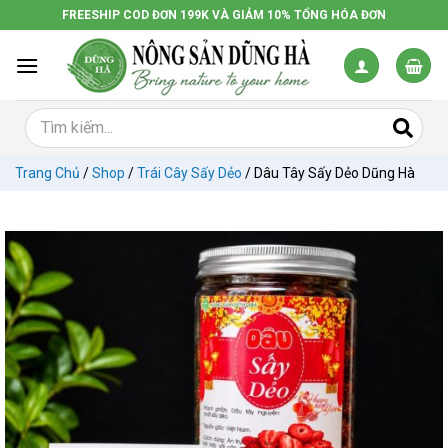
Chuyển
FREESHIP COD ĐƠN 199K VÀ GIẢM 10% TỔNG HÓA ĐƠN
đến
nội
dung
Trang Chủ
/
Shop
/
Trái Cây Sấy Dẻo
/
Dâu Tây Sấy Dẻo Dũng Hà