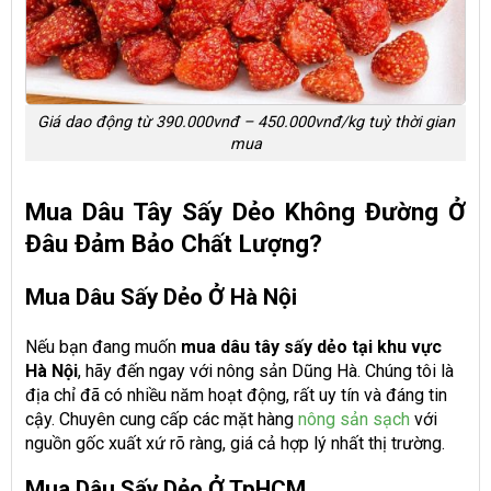
Giá dao động từ 390.000vnđ – 450.000vnđ/kg tuỳ thời gian
mua
Mua Dâu Tây Sấy Dẻo Không Đường Ở
Đâu Đảm Bảo Chất Lượng?
Mua Dâu Sấy Dẻo Ở Hà Nội
Nếu bạn đang muốn
mua dâu tây sấy dẻo tại khu vực
Hà Nội
, hãy đến ngay với nông sản Dũng Hà. Chúng tôi là
địa chỉ đã có nhiều năm hoạt động, rất uy tín và đáng tin
cậy. Chuyên cung cấp các mặt hàng
nông sản sạch
với
nguồn gốc xuất xứ rõ ràng, giá cả hợp lý nhất thị trường.
Mua Dâu Sấy Dẻo Ở TpHCM