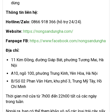
dùng
Thông tin liên hệ:
Hotline/Zalo:
0866 918 366 (hỗ trợ 24/24).
Website:
https://nongsandungha.com/
Fanpage FB:
https://www.facebook.com/nongsandungha
Địa chỉ:
11 Kim Đồng, đường Giáp Bát, phường Tương Mai, Hà
Nội
A10, ngõ 100, phường Trung Kính, Yên Hòa, Hà Nội
B/Số 02 Phan Văn Hùm, khu phố 3, Trung Mỹ Tây, Hồ
Chí Minh
Thời gian mở cửa từ 7h00 đến 22h00 tất cả các ngày
trong tuần.
Ngoài ra, bạn có thể tham khảo vô số các loại trái cây sấy