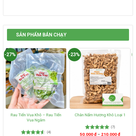
SẢN PHẨM BÁN CHẠY
-27%
-23%
-
Rau Tiến Vua Khô – Rau Tiến
Chân Nấm Hương Khô Loại 1
Vua Ngâm
(7)
(4)
50.000
Được xếp
₫
–
210.000
₫