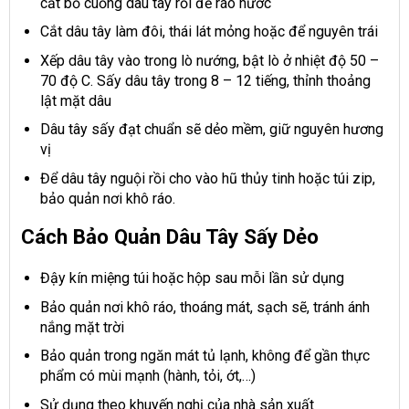
cắt bỏ cuống dâu tây rồi để ráo nước
Cắt dâu tây làm đôi, thái lát mỏng hoặc để nguyên trái
Xếp dâu tây vào trong lò nướng, bật lò ở nhiệt độ 50 –
70 độ C. Sấy dâu tây trong 8 – 12 tiếng, thỉnh thoảng
lật mặt dâu
Dâu tây sấy đạt chuẩn sẽ dẻo mềm, giữ nguyên hương
vị
Để dâu tây nguội rồi cho vào hũ thủy tinh hoặc túi zip,
bảo quản nơi khô ráo.
Cách Bảo Quản Dâu Tây Sấy Dẻo
Đậy kín miệng túi hoặc hộp sau mỗi lần sử dụng
Bảo quản nơi khô ráo, thoáng mát, sạch sẽ, tránh ánh
nắng mặt trời
Bảo quản trong ngăn mát tủ lạnh, không để gần thực
phẩm có mùi mạnh (hành, tỏi, ớt,…)
Sử dụng theo khuyến nghị của nhà sản xuất