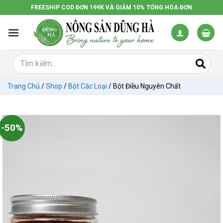
Chuyển
FREESHIP COD ĐƠN 199K VÀ GIẢM 10% TỔNG HÓA ĐƠN
đến
nội
dung
Trang Chủ
/
Shop
/
Bột Các Loại
/
Bột Điều Nguyên Chất
-50%