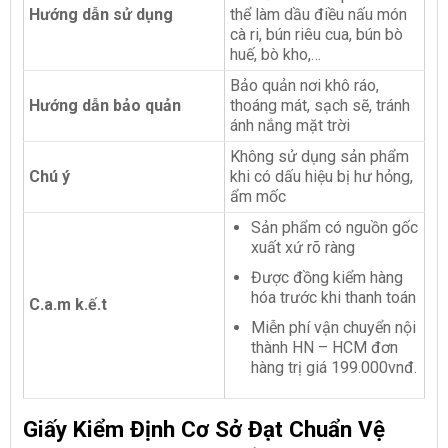
Hướng dẫn sử dụng
thể làm dầu điều nấu món
cà ri, bún riêu cua, bún bò
huế, bò kho,…
Bảo quản nơi khô ráo,
Hướng dẫn bảo quản
thoáng mát, sạch sẽ, tránh
ánh nắng mặt trời
Không sử dụng sản phẩm
Chú ý
khi có dấu hiệu bị hư hỏng,
ẩm mốc
Sản phẩm có nguồn gốc
xuất xứ rõ ràng
Được đồng kiểm hàng
hóa trước
khi thanh toán
C.a.m k.ế.t
Miễn phí vận chuyển nội
thành HN – HCM đơn
hàng trị giá 199.000vnđ.
Giấy Kiểm Định Cơ Sở Đạt Chuẩn Vệ