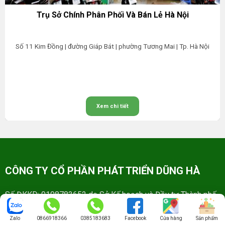
Trụ Sở Chính Phân Phối Và Bán Lẻ Hà Nội
Số 11 Kim Đồng | đường Giáp Bát | phường Tương Mai | Tp. Hà Nội
Xem chi tiết
CÔNG TY CỔ PHẦN PHÁT TRIỂN DŨNG HÀ
Số ĐKKD: 0108783652 do Sở Kế hoạch và Đầu tư Thành phố
Hà Nội cấp ngày 14/06/2019
Zalo
0866918366
0385183683
Facebook
Cửa hàng
Sản phẩm
Địa chỉ: 11 Kim Đồng | đường Giáp Bát | phường Tương Mai |