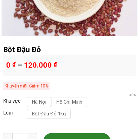
Bột Đậu Đỏ
0
₫
–
120.000
₫
Khuyến mãi: Giảm 10%
XÓA
Khu vực
Hà Nội
Hồ Chí Minh
Loại
Bột Đậu Đỏ 1kg
Bột Đậu Đỏ số lượng