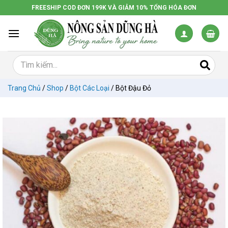
Chuyển
FREESHIP COD ĐƠN 199K VÀ GIẢM 10% TỔNG HÓA ĐƠN
đến
nội
dung
Trang Chủ
/
Shop
/
Bột Các Loại
/
Bột Đậu Đỏ