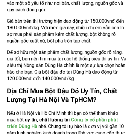
vào một số yếu tố như nơi bán, chất lượng, nguồn gốc và
quy cách đóng gói.
Giá bán trên thị trường hiện dao động từ 150.000vnđ đến
180.000vnđ/kg. Với mức giá này, nhiều chị em vẫn còn lo
sợ mua phải sản phẩm kém chất lượng, bột không rõ
nguồn gốc xuất xứ, bột pha trộn tạp chất.
Để sở hữu một sản phẩm chất lượng, nguồn gốc rõ ràng,
giá tốt, bạn nên tìm mua tại các hệ thống siêu thị uy tín. Và
siêu thị Nông sản Dũng Hà chính là một sự lựa chọn hoàn
hảo cho bạn. Giá bột đậu đỏ tại Dũng Hà dao động từ
120.000vnđ đến 140.000vnđ/kg.
Địa Chỉ Mua Bột Đậu Đỏ Uy Tín, Chất
Lượng Tại Hà Nội Và TpHCM?
Nếu ở Hà Nội và Hồ Chí Minh thì bạn có thể tham khảo
mua bột
uy tín, chất lượng tại
Công ty cổ phần phát
triển Dũng Hà
nhé. Chúng tôi tự hào là đơn vị với gần 10
năm kinh nghiệm kinh doanh trong lĩnh vực cung cấp thực