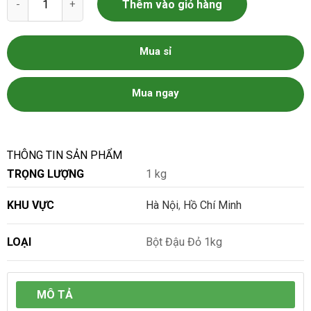
Thêm vào giỏ hàng
Mua sỉ
Mua ngay
THÔNG TIN SẢN PHẨM
TRỌNG LƯỢNG
1 kg
KHU VỰC
Hà Nội
,
Hồ Chí Minh
LOẠI
Bột Đậu Đỏ 1kg
MÔ TẢ