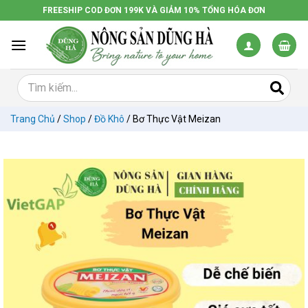
Chuyển
FREESHIP COD ĐƠN 199K VÀ GIẢM 10% TỔNG HÓA ĐƠN
đến
nội
dung
Trang Chủ
/
Shop
/
Đồ Khô
/
Bơ Thực Vật Meizan