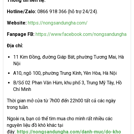
Thông tin liên hệ:
Hotline/Zalo:
0866 918 366 (hỗ trợ 24/24).
Website:
https://nongsandungha.com/
Fanpage FB:
https://www.facebook.com/nongsandungha
Địa chỉ:
11 Kim Đồng, đường Giáp Bát, phường Tương Mai, Hà
Nội
A10, ngõ 100, phường Trung Kính, Yên Hòa, Hà Nội
B/Số 02 Phan Văn Hùm, khu phố 3, Trung Mỹ Tây, Hồ
Chí Minh
Thời gian mở cửa từ 7h00 đến 22h00 tất cả các ngày
trong tuần.
Ngoài ra, bạn có thể tìm mua cho mình rất nhiều các
nguyên liệu đồ khô khác tại
đây:
https://nongsandungha.com/danh-muc/do-kho