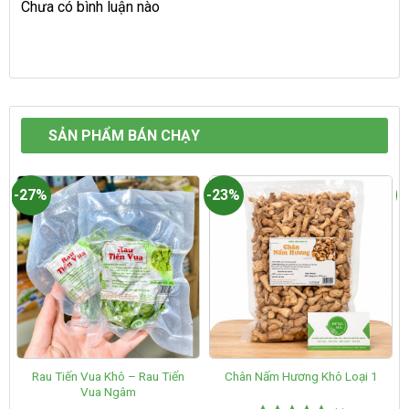
Chưa có bình luận nào
SẢN PHẨM BÁN CHẠY
-27%
-23%
-
Rau Tiến Vua Khô – Rau Tiến
Chân Nấm Hương Khô Loại 1
Vua Ngâm