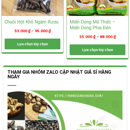
Chuối Hột Khô Ngâm Rượu
Miến Dong Mỏ Thiếc –
Miến Dong Phia Đén
53.000
₫
–
95.000
₫
55.000
₫
–
88.000
₫
Lựa chọn tùy chọn
Lựa chọn tùy chọn
Sản
phẩm
Sản
này
phẩm
có
này
THAM GIA NHÓM ZALO CẬP NHẬT GIÁ SỈ HÀNG
nhiều
có
NGÀY
biến
nhiều
thể.
biến
Các
thể.
tùy
Các
chọn
tùy
có
chọn
thể
có
được
thể
chọn
được
trên
chọn