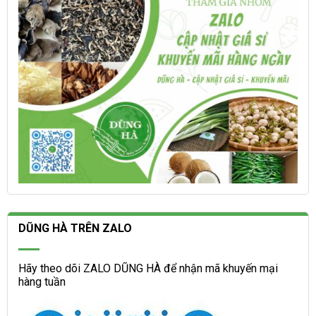
trang
trên
sản
trang
phẩm
sản
phẩm
DŨNG HÀ TRÊN ZALO
Hãy theo dõi ZALO DŨNG HÀ để nhận mã khuyến mại
hàng tuần