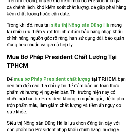
Trên thị trường, nhược điểm khi mua bơ President là giá
cả chênh lệch, khó kiểm soát chất lượng, dễ gặp phải hàng
kém chất lượng hoặc cận date.
Trong khi đó, mua tại
siêu thị Nông sản Dũng Hà
mang
lại nhiều ưu điểm vượt trội như đảm bảo hàng nhập khẩu
chính hãng, nguồn gốc rõ ràng, hạn sử dụng dài, bảo quản
đúng tiêu chuẩn và giá cả hợp lý.
Mua Bơ Pháp President Chất Lượng Tại
TPHCM
Để
mua bơ Pháp President chất lượng
tại TP.HCM
, bạn
nên tìm đến các địa chỉ uy tín để đảm bảo an toàn thực
phẩm và hương vị nguyên bản. Thị trường hiện nay có
nhiều nơi bán bơ President không rõ nguồn gốc, dễ bị pha
trộn phẩm màu, làm giảm chất lượng và tiềm ẩn nguy cơ
sức khỏe.
Siêu thị Nông sản Dũng Hà là lựa chọn đáng tin cậy với
sản phẩm bơ President nhập khẩu chính hãng, hương vị