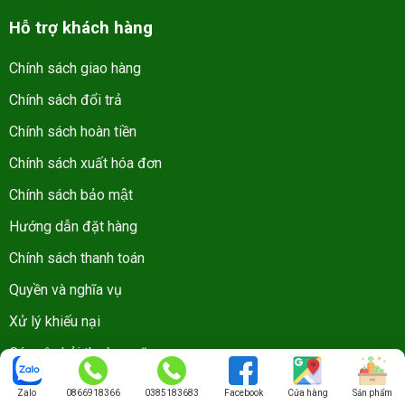
Hỗ trợ khách hàng
Chính sách giao hàng
Chính sách đổi trả
Chính sách hoàn tiền
Chính sách xuất hóa đơn
Chính sách bảo mật
Hướng dẫn đặt hàng
Chính sách thanh toán
Quyền và nghĩa vụ
Xử lý khiếu nại
Các câu hỏi thường gặp
Về chúng tôi
Zalo
0866918366
0385183683
Facebook
Cửa hàng
Sản phẩm