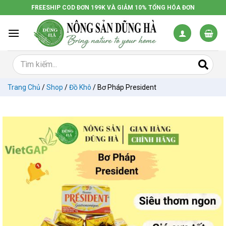
Chuyển
FREESHIP COD ĐƠN 199K VÀ GIẢM 10% TỔNG HÓA ĐƠN
đến
nội
dung
Trang Chủ
/
Shop
/
Đồ Khô
/
Bơ Pháp President