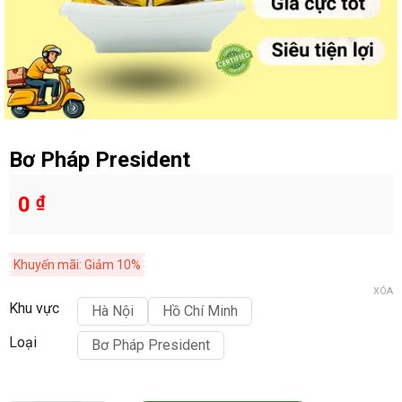
Bơ Pháp President
0
₫
Khuyến mãi: Giảm 10%
XÓA
Khu vực
Hà Nội
Hồ Chí Minh
Loại
Bơ Pháp President