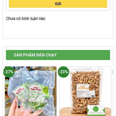
GỬI
Chưa có bình luận nào
SẢN PHẨM BÁN CHẠY
-27%
-23%
-