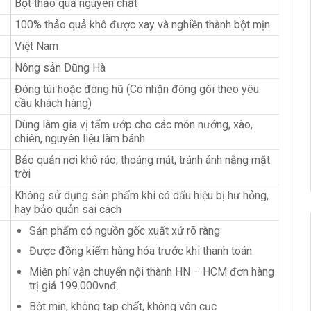
Bột thảo quả nguyên chất
100% thảo quả khô được xay và nghiền thành bột mịn
Việt Nam
Nông sản Dũng Hà
Đóng túi hoặc đóng hũ (Có nhận đóng gói theo yêu
cầu khách hàng)
Dùng làm gia vị tẩm ướp cho các món nướng, xào,
chiên, nguyên liệu làm bánh
Bảo quản nơi khô ráo, thoáng mát, tránh ánh nắng mặt
trời
Không sử dụng sản phẩm khi có dấu hiệu bị hư hỏng,
hay bảo quản sai cách
Sản phẩm có nguồn gốc xuất xứ rõ ràng
Được đồng kiểm hàng hóa trước
khi thanh toán
Miễn phí vận chuyển nội thành HN – HCM đơn hàng
trị giá 199.000vnđ.
Bột mịn, không tạp chất, không vón cục