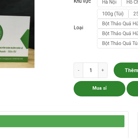
Khu vực
Hà Nội
Hồ C
100g (túi)
25
Bột Thảo Quả H
Loại
Bột Thảo Quả H
Bột Thảo Quả Tú
Bột thảo quả số lượng
Thêm 
Mua sỉ