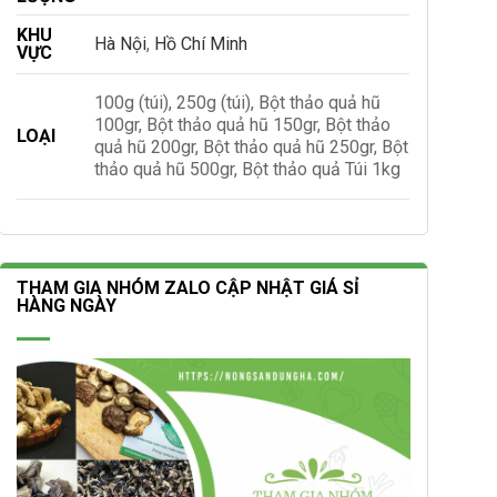
KHU
Hà Nội
,
Hồ Chí Minh
VỰC
100g (túi), 250g (túi), Bột thảo quả hũ
100gr, Bột thảo quả hũ 150gr, Bột thảo
LOẠI
quả hũ 200gr, Bột thảo quả hũ 250gr, Bột
thảo quả hũ 500gr, Bột thảo quả Túi 1kg
THAM GIA NHÓM ZALO CẬP NHẬT GIÁ SỈ
HÀNG NGÀY