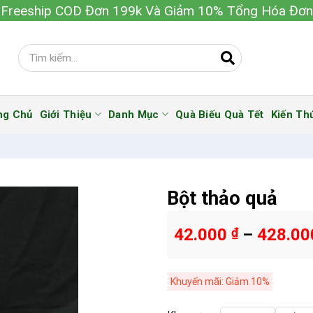
Freeship COD Đơn 199k Và Giảm 10% Tổng Hóa Đơn
ng Chủ
Giới Thiệu
Danh Mục
Quà Biếu Quà Tết
Kiến Th
Bột thảo quả
42.000
₫
–
428.0
Khuyến mãi: Giảm 10%