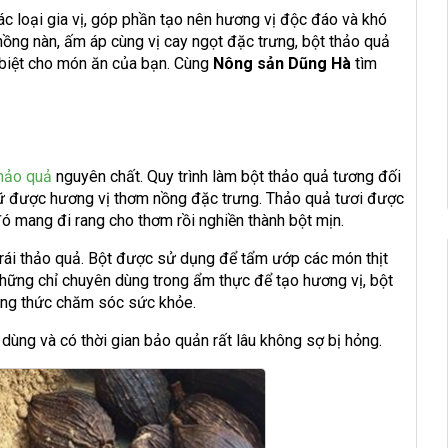
c loại gia vị, góp phần tạo nên hương vị độc đáo và khó
ồng nàn, ấm áp cùng vị cay ngọt đặc trưng, bột thảo quả
c biệt cho món ăn của bạn. Cùng
Nông sản Dũng Hà
tìm
hảo quả
nguyên chất. Quy trình làm bột thảo quả tương đối
giữ được hương vị thơm nồng đặc trưng. Thảo quả tươi được
ó mang đi rang cho thơm rồi nghiền thành bột mịn.
trái thảo quả. Bột được sử dụng để tẩm ướp các món thịt
hững chỉ chuyên dùng trong ẩm thực để tạo hương vị, bột
ông thức chăm sóc sức khỏe.
hi dùng và có thời gian bảo quản rất lâu không sợ bị hỏng.