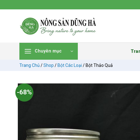
Chuyển
đến
nội
dung
Tra
Chuyên mục
Trang Chủ
/
Shop
/
Bột Các Loại
/
Bột Thảo Quả
-68%