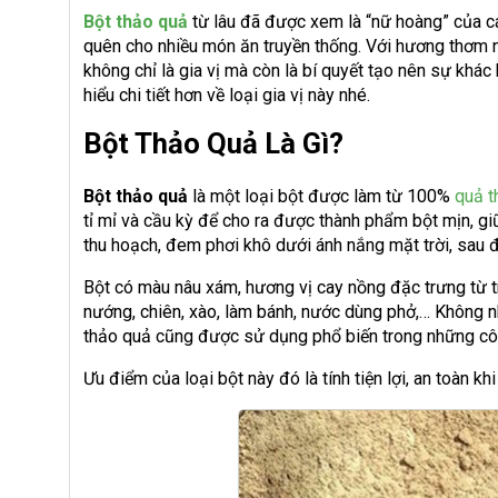
Bột thảo quả
từ lâu đã được xem là “nữ hoàng” của cá
quên cho nhiều món ăn truyền thống. Với hương thơm n
không chỉ là gia vị mà còn là bí quyết tạo nên sự khá
hiểu chi tiết hơn về loại gia vị này nhé.
Bột Thảo Quả Là Gì?
Bột thảo quả
là một loại bột được làm từ 100%
quả t
tỉ mỉ và cầu kỳ để cho ra được thành phẩm bột mịn, 
thu hoạch, đem phơi khô dưới ánh nắng mặt trời, sau đ
Bột có màu nâu xám, hương vị cay nồng đặc trưng từ 
nướng, chiên, xào, làm bánh, nước dùng phở,… Không n
thảo quả cũng được sử dụng phổ biến trong những c
Ưu điểm của loại bột này đó là tính tiện lợi, an toàn k