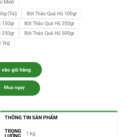
hí Minh
0g (túi)
Bột Thảo Quả Hũ 100gr
ũ 150gr
Bột Thảo Quả Hũ 200gr
ũ 250gr
Bột Thảo Quả Hũ 500gr
i 1kg
vào giỏ hàng
Mua ngay
THÔNG TIN SẢN PHẨM
TRỌNG
1 kg
LƯỢNG