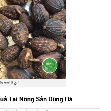
o quả là gì?
uả Tại Nông Sản Dũng Hà