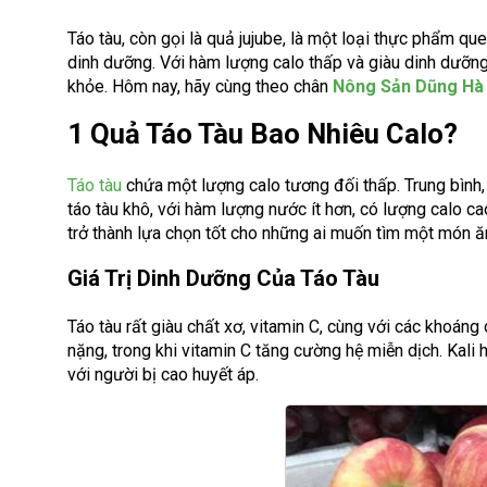
Táo tàu, còn gọi là quả jujube, là một loại thực phẩm q
dinh dưỡng. Với hàm lượng calo thấp và giàu dinh dưỡng
khỏe. Hôm nay, hãy cùng theo chân
Nông Sản Dũng Hà
1 Quả Táo Tàu Bao Nhiêu Calo?
Táo tàu
chứa một lượng calo tương đối thấp. Trung bình,
táo tàu khô, với hàm lượng nước ít hơn, có lượng calo c
trở thành lựa chọn tốt cho những ai muốn tìm một món ă
Giá Trị Dinh Dưỡng Của Táo Tàu
Táo tàu rất giàu chất xơ, vitamin C, cùng với các khoáng 
nặng, trong khi vitamin C tăng cường hệ miễn dịch. Kali 
với người bị cao huyết áp.