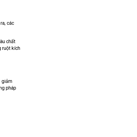
ra, các
iàu chất
 ruột kích
p giảm
ơng pháp