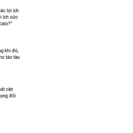
ác lợi ích
i ích sức
 calo?”
g khi đó,
ho táo tàu
oát cân
rọng đối