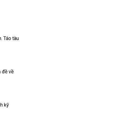
. Táo tàu
n đề về
ch kỹ