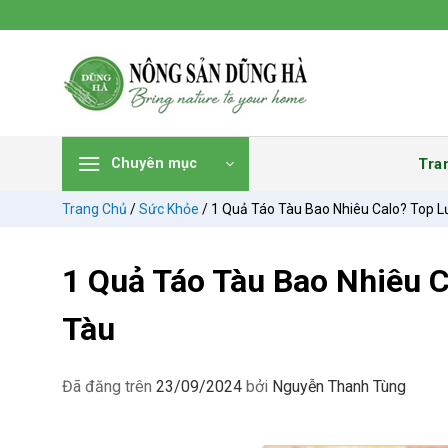
Chuyển
đến
nội
dung
Tra
Chuyên mục
Trang Chủ
/
Sức Khỏe
/
1 Quả Táo Tàu Bao Nhiêu Calo? Top L
1 Quả Táo Tàu Bao Nhiêu C
Tàu
Đã đăng trên
23/09/2024
bởi
Nguyễn Thanh Tùng