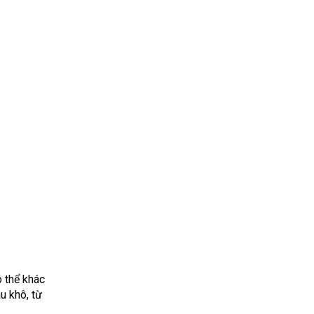
ó thể khác
u khô, từ