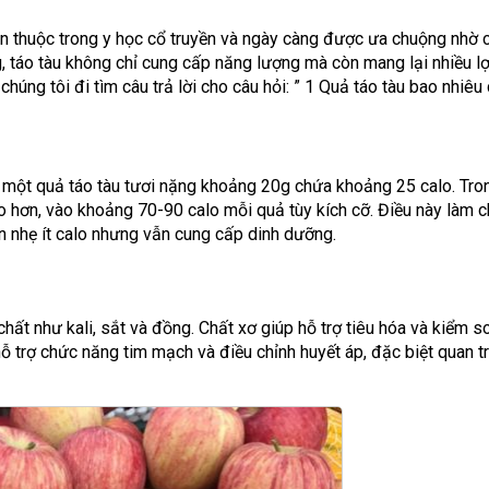
uen thuộc trong y học cổ truyền và ngày càng được ưa chuộng nhờ c
, táo tàu không chỉ cung cấp năng lượng mà còn mang lại nhiều lợ
chúng tôi đi tìm câu trả lời cho câu hỏi: ” 1 Quả táo tàu bao nhiêu
 một quả táo tàu tươi nặng khoảng 20g chứa khoảng 25 calo. Tron
ao hơn, vào khoảng 70-90 calo mỗi quả tùy kích cỡ. Điều này làm c
n nhẹ ít calo nhưng vẫn cung cấp dinh dưỡng.
chất như kali, sắt và đồng. Chất xơ giúp hỗ trợ tiêu hóa và kiểm s
hỗ trợ chức năng tim mạch và điều chỉnh huyết áp, đặc biệt quan t