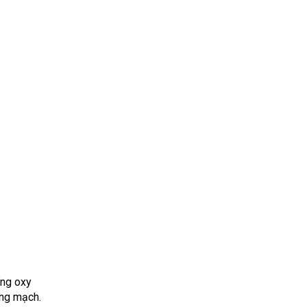
ống oxy
ộng mạch.