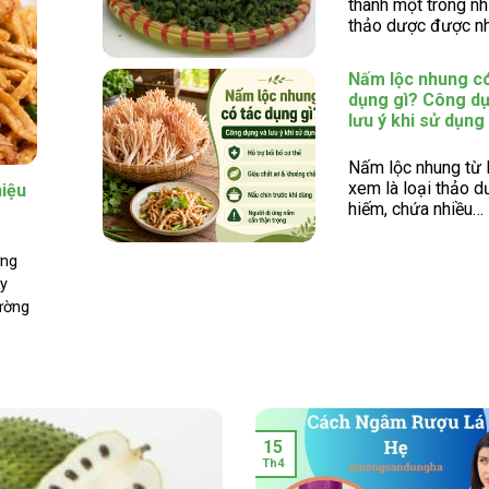
thành một trong nh
thảo dược được n
Cơ sở bán nụ hoa tam thất
khô uy tín giá rẻ tại Hà Nội
Nấm lộc nhung có
dụng gì? Công d
lưu ý khi sử dụng
 quả
Nấm lộc nhung từ 
xem là loại thảo 
hiệu
Nấm lộc nhung có tác dụng
hiếm, chứa nhiều…
gì? Công dụng và lưu ý khi
sử dụng
ởng
uy
ường
15
Th4