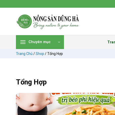
Chuyển
đến
nội
dung
Tra
Chuyên mục
Trang Chủ
/
Shop
/
Tổng Hợp
Tổng Hợp