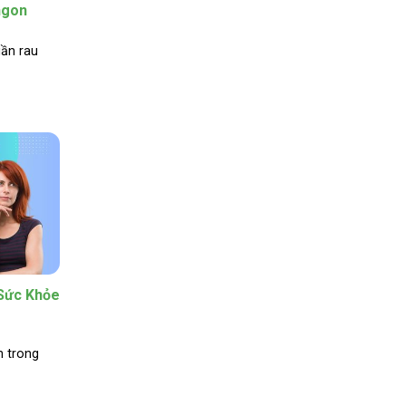
ngon
uần rau
 Sức Khỏe
n trong