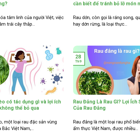
ng?
cần biết để tránh bỏ lỡ món 
óa tâm linh của người Việt, việc
Rau dớn, còn gọi là ráng song, q
m trái cây thắp...
hay dớn rừng, là loại thực...
28
Th9
o có tác dụng gì và lợi ích
Rau Đắng Là Rau Gì? Lợi Ích
không thể bỏ qua
Của Rau Đắng
, một loại rau đặc sản vùng
Rau đắng là một loại rau phổ biế
a Bắc Việt Nam,...
ẩm thực Việt Nam, được nhiều...