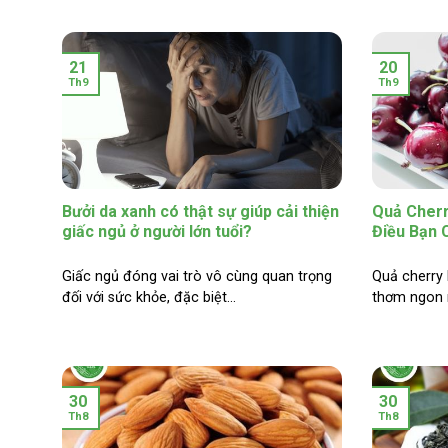
21
20
Th9
Th9
Bưởi da xanh có thật sự giúp cải thiện
Quả Cherr
giấc ngủ ở người lớn tuổi?
Điều Bạn 
Giấc ngủ đóng vai trò vô cùng quan trọng
Quả cherry 
đối với sức khỏe, đặc biệt...
thơm ngon m
30
30
Th8
Th8