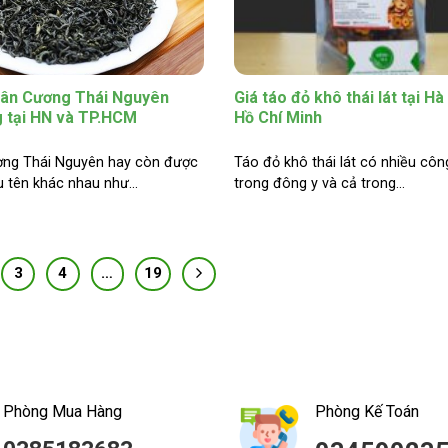
Tân Cương Thái Nguyên
Giá táo đỏ khô thái lát tại Hà
g tại HN và TP.HCM
Hồ Chí Minh
ơng Thái Nguyên hay còn được
Táo đỏ khô thái lát có nhiều cô
u tên khác nhau như...
trong đông y và cả trong...
3
4
…
19
Phòng Mua Hàng
Phòng Kế Toán