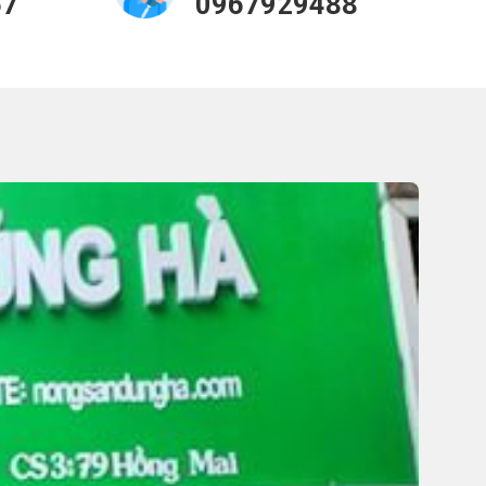
57
0967929488