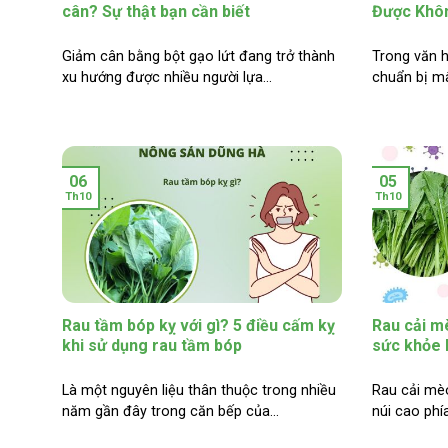
cân? Sự thật bạn cần biết
Được Khô
Giảm cân bằng bột gạo lứt đang trở thành
Trong văn h
xu hướng được nhiều người lựa...
chuẩn bị mâ
06
05
Th10
Th10
Rau tầm bóp kỵ với gì? 5 điều cấm kỵ
Rau cải mè
khi sử dụng rau tầm bóp
sức khỏe 
Là một nguyên liệu thân thuộc trong nhiều
Rau cải mèo
năm gần đây trong căn bếp của...
núi cao phí