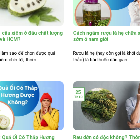
cầu xiêm ở đâu chất lượng
Cách ngâm rượu lá hẹ chữa x
i và HCM?
sớm ở nam giới
t làm sao để chọn được quả
Rượu lá hẹ (hay còn gọi là khởi 
êm chín tới, thơm...
thảo) là bài thuốc dân gian...
25
Th10
 Quả Ổi Có Thắp Hương
Rau dớn có độc không? Thôn