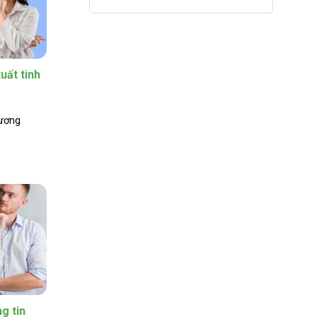
uất tinh
dương
g tin