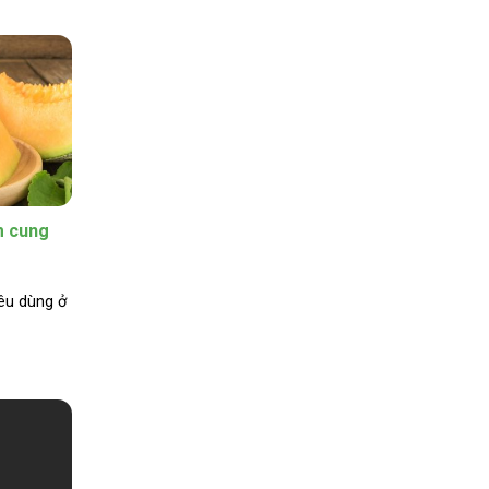
m cung
iêu dùng ở