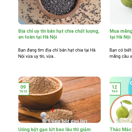
Địa chỉ uy tín bán hạt chia chất lượng,
Mua mãng 
an toàn tại Hà Nội
tại Hà Nộ
Bạn đang tìm địa chỉ bán hạt chia tại Hà
Bạn có biế
Nội vừa uy tín, vừa...
mãng cầu xi
09
12
Th10
Th9
Uống bột gạo lứt bao lâu thì giảm
Thắc Mắc: