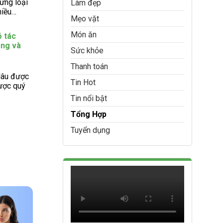
ững loại
Làm đẹp
hiều…
Mẹo vặt
Món ăn
 tác
ụng và
Sức khỏe
Thanh toán
lâu được
Tin Hot
dược quý
Tin nổi bật
Tổng Hợp
Tuyển dụng