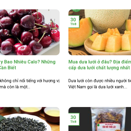
30
Th8
y Bao Nhiêu Calo? Những
Mua dưa lưới ở đâu? Địa điể
Cần Biết
cấp dưa lưới chất lượng nhất
không chỉ nổi tiếng với hương vị
Dưa lưới còn được nhiều người t
à còn là một...
Việt Nam gọi là dưa lưới xanh....
30
Th8