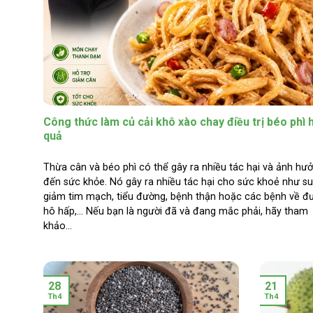
Công thức làm củ cải khô xào chay điều trị béo phì hiệu
Công thức làm củ cải khô xào chay điều trị béo phì 
quả
Thừa cân và béo phì có thể gây ra nhiều tác hại và ảnh hư
đến sức khỏe. Nó gây ra nhiều tác hại cho sức khoẻ như s
giảm tim mạch, tiểu đường, bệnh thận hoặc các bệnh về đ
hô hấp,… Nếu bạn là người đã và đang mắc phải, hãy tham
khảo...
28
21
Th4
Th4