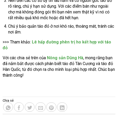
Nên đến các cơ sở uy tin lâu năm và có nguồn gốc táo đỏ
rõ ràng, chú ý hạn sử dụng. Với các điểm bán như ngoài
chợ mà không đóng gói thì bạn nên xem thật kỹ vì nó có
rất nhiều quả khô mốc hoặc đã hết hạn.
Chú ý bảo quản táo đỏ ở nơi khô ráo, thoáng mát, tránh các
nơi ẩm.
>>> Tham khảo:
Lê hấp đường phèn trị ho
kết hợp với táo
đỏ
Với các chia sẻ trên của
Nông sản Dũng Hà
, mong rằng bạn
đã nắm bắt được cách phân biết táo đỏ Tân Cương và táo đỏ
Hàn Quốc, từ đó chọn ra cho mình loại phù hợp nhất. Chúc bạn
thành công!
Chia sẻ