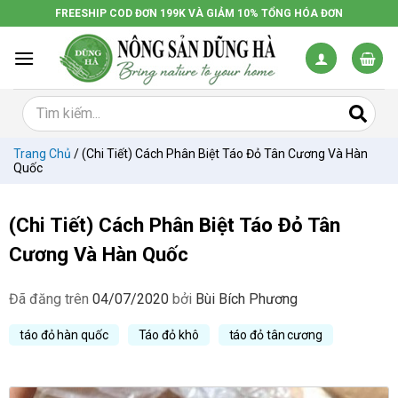
Chuyển
FREESHIP COD ĐƠN 199K VÀ GIẢM 10% TỔNG HÓA ĐƠN
đến
nội
dung
Trang Chủ
/
(Chi Tiết) Cách Phân Biệt Táo Đỏ Tân Cương Và Hàn
Quốc
(Chi Tiết) Cách Phân Biệt Táo Đỏ Tân
Cương Và Hàn Quốc
Đã đăng trên
04/07/2020
bởi
Bùi Bích Phương
táo đỏ hàn quốc
Táo đỏ khô
táo đỏ tân cương