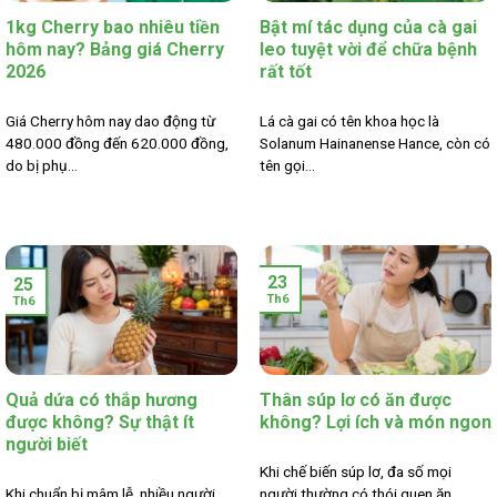
1kg Cherry bao nhiêu tiền
Bật mí tác dụng của cà gai
hôm nay? Bảng giá Cherry
leo tuyệt vời để chữa bệnh
2026
rất tốt
Giá Cherry hôm nay dao động từ
Lá cà gai có tên khoa học là
480.000 đồng đến 620.000 đồng,
Solanum Hainanense Hance, còn có
do bị phụ...
tên gọi...
23
25
Th6
Th6
Quả dứa có thắp hương
Thân súp lơ có ăn được
được không? Sự thật ít
không? Lợi ích và món ngon
người biết
Khi chế biến súp lơ, đa số mọi
Khi chuẩn bị mâm lễ, nhiều người
người thường có thói quen ăn