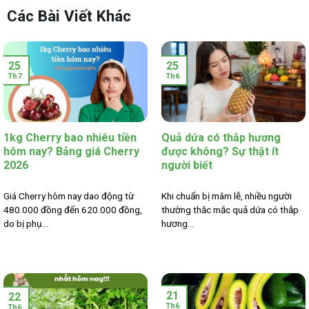
Các Bài Viết Khác
25
25
Th7
Th6
1kg Cherry bao nhiêu tiền
Quả dứa có thắp hương
hôm nay? Bảng giá Cherry
được không? Sự thật ít
2026
người biết
Giá Cherry hôm nay dao động từ
Khi chuẩn bị mâm lễ, nhiều người
480.000 đồng đến 620.000 đồng,
thường thắc mắc quả dứa có thắp
do bị phụ...
hương...
21
22
Th6
Th6