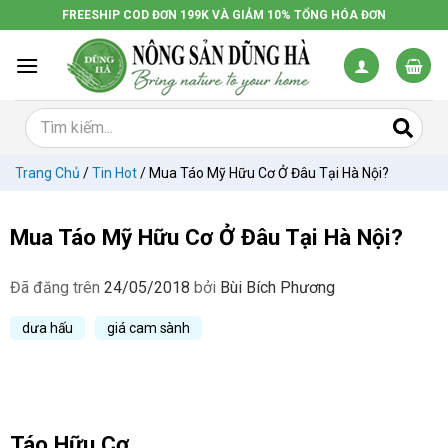
Chuyển
FREESHIP COD ĐƠN 199K VÀ GIẢM 10% TỔNG HÓA ĐƠN
đến
nội
dung
Trang Chủ
/
Tin Hot
/
Mua Táo Mỹ Hữu Cơ Ở Đâu Tại Hà Nội?
Mua Táo Mỹ Hữu Cơ Ở Đâu Tại Hà Nội?
Đã đăng trên
24/05/2018
bởi
Bùi Bích Phương
dưa hấu
giá cam sành
Táo Hữu Cơ