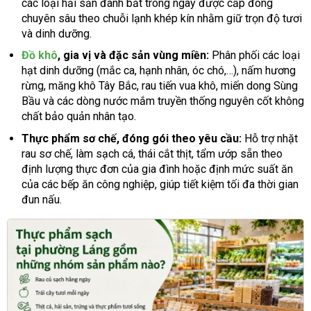
các loại hải sản đánh bắt trong ngày được cấp đông
chuyên sâu theo chuỗi lạnh khép kín nhằm giữ trọn độ tươi
và dinh dưỡng.
Đồ khô
, gia vị và đặc sản vùng miền:
Phân phối các loại
hạt dinh dưỡng (mắc ca, hạnh nhân, óc chó,…), nấm hương
rừng, măng khô Tây Bắc, rau tiến vua khô, miến dong Sùng
Bầu và các dòng nước mắm truyền thống nguyên cốt không
chất bảo quản nhân tạo.
Thực phẩm sơ chế, đóng gói theo yêu cầu:
Hỗ trợ nhặt
rau sơ chế, làm sạch cá, thái cắt thịt, tẩm ướp sẵn theo
định lượng thực đơn của gia đình hoặc định mức suất ăn
của các bếp ăn công nghiệp, giúp tiết kiệm tối đa thời gian
đun nấu.