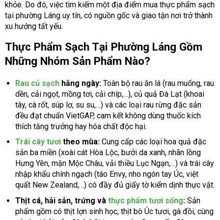
khỏe. Do đó, việc tìm kiếm một địa điểm mua thực phẩm sạch
tại phường Láng uy tín, có nguồn gốc và giao tận nơi trở thành
xu hướng tất yếu.
Thực Phẩm Sạch Tại Phường Láng Gồm
Những Nhóm Sản Phẩm Nào?
Rau củ sạch
hằng ngày:
Toàn bộ rau ăn lá (rau muống, rau
dền, cải ngọt, mồng tơi, cải chíp,…), củ quả Đà Lạt (khoai
tây, cà rốt, súp lơ, su su,…) và các loại rau rừng đặc sản
đều đạt chuẩn VietGAP, cam kết không dùng thuốc kích
thích tăng trưởng hay hóa chất độc hại.
Trái cây tươi
theo mùa:
Cung cấp các loại hoa quả đặc
sản ba miền (xoài cát Hòa Lộc, bưởi da xanh, nhãn lồng
Hưng Yên, mận Mộc Châu, vải thiều Lục Ngạn,…) và trái cây
nhập khẩu chính ngạch (táo Envy, nho ngón tay Úc, việt
quất New Zealand,…) có đầy đủ giấy tờ kiểm dịnh thực vật.
Thịt cá, hải sản, trứng và
thực phẩm tươi sống
:
Sản
phẩm gồm có thịt lợn sinh học, thịt bò Úc tươi, gà đồi, cùng