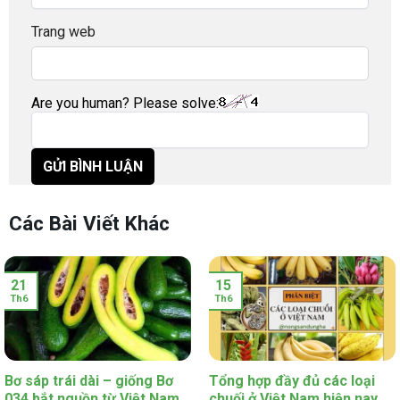
Trang web
Are you human? Please solve:
Các Bài Viết Khác
21
15
Th6
Th6
Bơ sáp trái dài – giống Bơ
Tổng hợp đầy đủ các loại
034 bắt nguồn từ Việt Nam
chuối ở Việt Nam hiện nay