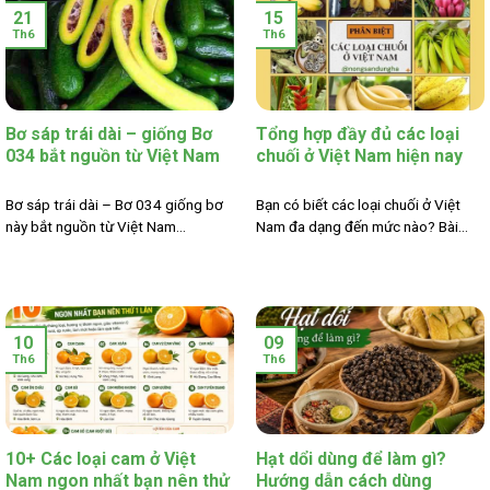
21
15
Th6
Th6
Bơ sáp trái dài – giống Bơ
Tổng hợp đầy đủ các loại
034 bắt nguồn từ Việt Nam
chuối ở Việt Nam hiện nay
Bơ sáp trái dài – Bơ 034 giống bơ
Bạn có biết các loại chuối ở Việt
này bắt nguồn từ Việt Nam...
Nam đa dạng đến mức nào? Bài...
10
09
Th6
Th6
10+ Các loại cam ở Việt
Hạt dổi dùng để làm gì?
Nam ngon nhất bạn nên thử
Hướng dẫn cách dùng