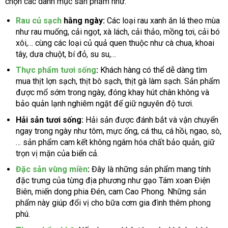
chọn các danh mục sản phẩm như:
Rau củ sạch
hằng ngày:
Các loại rau xanh ăn lá theo mùa
như rau muống, cải ngọt, xà lách, cải thảo, mồng tơi, cải bó
xôi,… cùng các loại củ quả quen thuộc như cà chua, khoai
tây, dưa chuột, bí đỏ, su su,…
Thực phẩm tươi sống
:
Khách hàng có thể dễ dàng tìm
mua thịt lợn sạch, thịt bò sạch, thịt gà làm sạch. Sản phẩm
được mổ sớm trong ngày, đóng khay hút chân không và
bảo quản lạnh nghiêm ngặt để giữ nguyên độ tươi.
Hải sản tươi sống:
Hải sản được đánh bắt và vận chuyển
ngay trong ngày như tôm, mực ống, cá thu, cá hồi, ngao, sò,
… sản phẩm cam kết không ngâm hóa chất bảo quản, giữ
trọn vị mặn của biển cả.
Đặc sản vùng miền
:
Đây là những sản phẩm mang tính
đặc trưng của từng địa phương như gạo Tám xoan Điện
Biên, miến dong phia Đén, cam Cao Phong. Những sản
phẩm này giúp đổi vị cho bữa cơm gia đình thêm phong
phú.