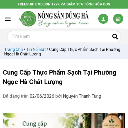
Chuyển
FREESHIP COD ĐƠN 199K VÀ GIẢM 10% TỔNG HÓA ĐƠN
đến
nội
dung
Trang Chủ
/
Tin Nổi Bật
/
Cung Cấp Thực Phẩm Sạch Tại Phường
Ngọc Hà Chất Lượng
Cung Cấp Thực Phẩm Sạch Tại Phường
Ngọc Hà Chất Lượng
Đã đăng trên
02/06/2026
bởi
Nguyễn Thanh Tùng