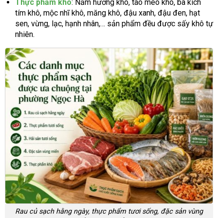
Thực phẩm khô
: Nấm hương khô, táo mèo khô, ba kích
tím khô, mộc nhĩ khô, măng khô, đậu xanh, đậu đen, hạt
sen, vừng, lạc, hạnh nhân,… sản phẩm đều được sấy khô tự
nhiên.
Rau củ sạch hằng ngày, thực phẩm tươi sống, đặc sản vùng