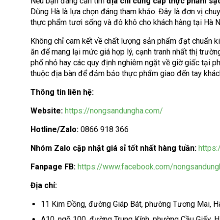
Nếu bạn đang cần tìm
địa chỉ cung cấp thực phẩm sạ
Dũng Hà là lựa chọn đáng tham khảo. Đây là đơn vị chu
thực phẩm tươi sống và đô khô cho khách hàng tại Hà N
Không chỉ cam kết về chất lượng sản phẩm đạt chuẩn ki
ăn để mang lại mức giá hợp lý, cạnh tranh nhất thị trườ
phố nhỏ hay các quy định nghiêm ngặt về giờ giấc tại 
thuộc địa bàn để đảm bảo thực phẩm giao đến tay khách
Thông tin liên hệ:
Website:
https://nongsandungha.com/
Hotline/Zalo:
0866 918 366
Nhóm Zalo cập nhật giá sỉ tốt nhất hàng tuần:
https
Fanpage FB:
https://www.facebook.com/nongsandung
Địa chỉ:
11 Kim Đồng, đường Giáp Bát, phường Tương Mai, H
A10, ngõ 100, đường Trung Kính, phường Cầu Giấy, H