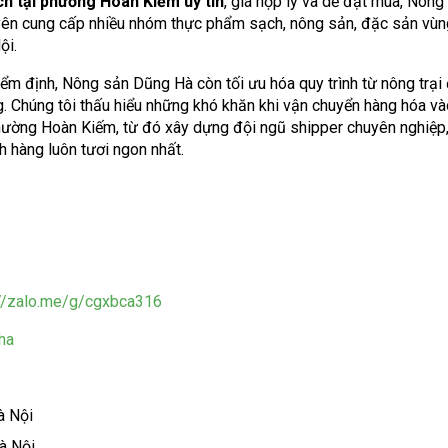
ch tại phường Hoàn Kiếm uy tín
, giá hợp lý và dễ đặt mua, Nông
yên cung cấp nhiều nhóm thực phẩm sạch, nông sản, đặc sản vùn
ội.
ểm định, Nông sản Dũng Hà còn tối ưu hóa quy trình từ nông trại
ng. Chúng tôi thấu hiểu những khó khăn khi vận chuyển hàng hóa v
phường Hoàn Kiếm, từ đó xây dựng đội ngũ shipper chuyên nghiệp
 hàng luôn tươi ngon nhất.
://zalo.me/g/cgxbca316
ha
à Nội
à Nội