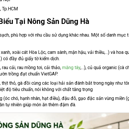
2, Tp.HCM
Biểu Tại Nông Sản Dũng Hà
ch, phù hợp với nhu cầu sử dụng khác nhau. Một số danh mục ti
xanh, xoài cát Hòa Lộc, cam sành, mận hậu, vải thiều,…) và hoa q
…) có đầy đủ giấy tờ kiểm dịch.
rau cải, rau mồng tơi, cải thảo,
măng tây
,…), củ quả organic (cà c
 vườn trồng đạt chuẩn VietGAP.
 vịt, thịt thỏ, gà đồi cùng các loại hải sản đánh bắt trong ngày như tô
iệt độ tiêu chuẩn, nói không với chất tăng trọng
g (óc chó, hạnh nhân, hạt điều), đậu đỗ, gạo đặc sản vùng miền 
huần tự nhiên giúp món ăn thêm đậm đà.