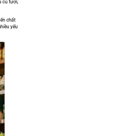
 củ tươi,
đến chất
nhiều yếu