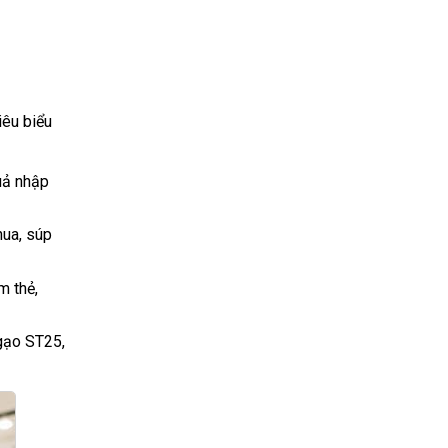
êu biểu
uả nhập
hua, súp
m thẻ,
(gạo ST25,