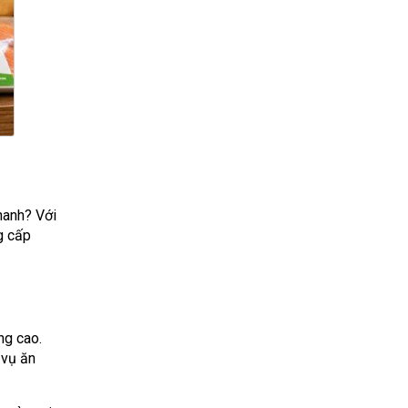
hanh? Với
g cấp
ng cao.
 vụ ăn