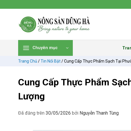
Chuyển
đến
nội
dung
Tra
Chuyên mục
Trang Chủ
/
Tin Nổi Bật
/
Cung Cấp Thực Phẩm Sạch Tại Phư
Cung Cấp Thực Phẩm Sạch
Lượng
Đã đăng trên
30/05/2026
bởi
Nguyễn Thanh Tùng