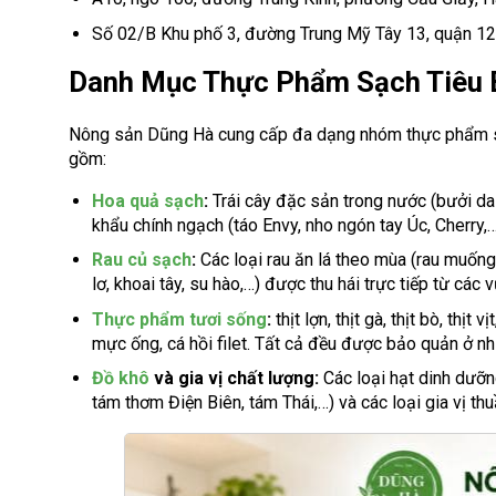
Số 02/B Khu phố 3, đường Trung Mỹ Tây 13, quận 1
Danh Mục Thực Phẩm Sạch Tiêu 
Nông sản Dũng Hà cung cấp đa dạng nhóm thực phẩm sạ
gồm:
Hoa quả sạch
:
Trái cây đặc sản trong nước (bưởi da 
khẩu chính ngạch (táo Envy, nho ngón tay Úc, Cherry,
Rau củ sạch
:
Các loại rau ăn lá theo mùa (rau muống, 
lơ, khoai tây, su hào,…) được thu hái trực tiếp từ các
Thực phẩm tươi sống
:
thịt lợn, thịt gà, thịt bò, thịt
mực ống, cá hồi filet. Tất cả đều được bảo quản ở nh
Đồ khô
và gia vị chất lượng:
Các loại hạt dinh dưỡn
tám thơm Điện Biên, tám Thái,…) và các loại gia vị t