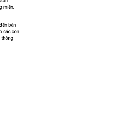
 sản
g miền,
 đến bàn
ào các con
, thông