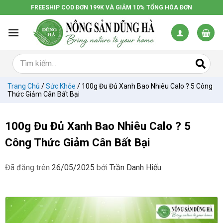
Chuyển
FREESHIP COD ĐƠN 199K VÀ GIẢM 10% TỔNG HÓA ĐƠN
đến
nội
dung
Trang Chủ
/
Sức Khỏe
/
100g Đu Đủ Xanh Bao Nhiêu Calo ? 5 Công
Thức Giảm Cân Bất Bại
100g Đu Đủ Xanh Bao Nhiêu Calo ? 5
Công Thức Giảm Cân Bất Bại
Đã đăng trên
26/05/2025
bởi
Trần Danh Hiếu