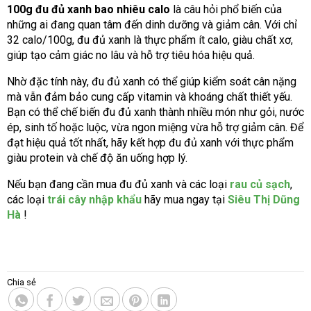
100g đu đủ xanh bao nhiêu calo
là câu hỏi phổ biến của
những ai đang quan tâm đến dinh dưỡng và giảm cân. Với chỉ
32 calo/100g, đu đủ xanh là thực phẩm ít calo, giàu chất xơ,
giúp tạo cảm giác no lâu và hỗ trợ tiêu hóa hiệu quả.
Nhờ đặc tính này, đu đủ xanh có thể giúp kiểm soát cân nặng
mà vẫn đảm bảo cung cấp vitamin và khoáng chất thiết yếu.
Bạn có thể chế biến đu đủ xanh thành nhiều món như gỏi, nước
ép, sinh tố hoặc luộc, vừa ngon miệng vừa hỗ trợ giảm cân. Để
đạt hiệu quả tốt nhất, hãy kết hợp đu đủ xanh với thực phẩm
giàu protein và chế độ ăn uống hợp lý.
Nếu bạn đang cần mua đu đủ xanh và các loại
rau củ sạch
,
các loại
trái cây nhập khẩu
hãy mua ngay tại
Siêu Thị Dũng
Hà
!
Chia sẻ