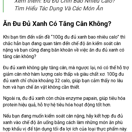
Xem thêm: Đu Đủ Chín Bao Nhiêu Calo?
Tìm Hiểu Tác Dụng Và Các Món Ăn
Ăn Đu Đủ Xanh Có Tăng Cân Không?
Khi bạn tìm đến vấn đề “100g đu đủ xanh bao nhiêu calo” thì
chắc hẳn bạn đang quan tâm đến chế độ ăn kiểm soát cân
nặng và bạn cũng đang băn khoăn về việc ăn đu đủ xanh có
tăng cân không?
Đu đủ xanh không gây tăng cân, mà ngược lại, nó có thể hỗ trợ
giảm cân nhờ hàm lượng calo thấp và giàu chất xơ. 100g đu
đủ xanh chỉ chứa khoảng 32 calo, giúp bạn cảm thấy no lâu
hơn và hạn chế ăn vặt không cần thiết.
Ngoài ra, đu đủ xanh còn chứa enzyme papain, giúp tiêu hóa
protein hiệu quả, hỗ trợ hệ tiêu hóa hoạt động tốt hơn.
Nếu bạn đang muốn kiểm soát cân nặng, hãy kết hợp đu đủ
xanh vào chế độ ăn uống bằng cách làm những món ăn phù
hợp khẩu vị để tận dụng tối đa lợi ích của loại thực phẩm này.