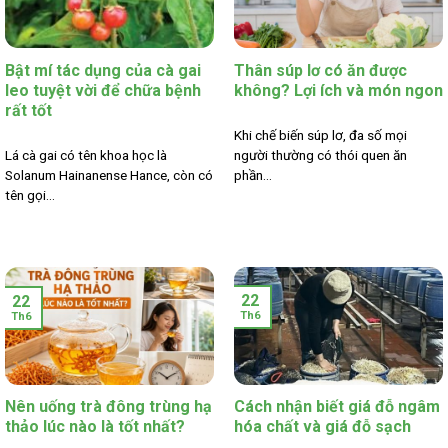
Bật mí tác dụng của cà gai
Thân súp lơ có ăn được
leo tuyệt vời để chữa bệnh
không? Lợi ích và món ngon
rất tốt
Khi chế biến súp lơ, đa số mọi
Lá cà gai có tên khoa học là
người thường có thói quen ăn
Solanum Hainanense Hance, còn có
phần...
tên gọi...
22
22
Th6
Th6
Nên uống trà đông trùng hạ
Cách nhận biết giá đỗ ngâm
thảo lúc nào là tốt nhất?
hóa chất và giá đỗ sạch