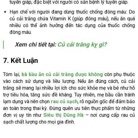
tuyến giáp, đặc biệt với người có sẵn bệnh lý tuyến giáp.
Hạn chế với người đang dùng thuốc chống đông máu: Do
củ cải trắng chứa Vitamin K (giúp đông máu), nếu ăn quá
nhiều có thể ảnh hưởng đến tác dụng của thuốc chống
đông máu.
Xem chi tiết tại:
Củ cải trắng kỵ gì?
7. Kết Luận
Tóm lại,
bà bầu ăn củ cải trắng được không
còn phụ thuộc
vào cách sử dụng và liều lượng. Nếu ăn đúng cách, củ cải
trắng sẽ mang lại nhiều lợi ích cho sức khỏe mẹ và bé như hỗ
trợ tiêu hóa, tăng sức đề kháng. Tuy nhiên, mẹ bầu cần tránh
lạm dụng và nên chọn
rau củ sạch
, rõ nguồn gốc để đảm bảo
an toàn trong thai kỳ. Đừng quên ưu tiên thực phẩm từ những
đơn vị uy tín như
Siêu thị Dũng Hà
– nơi cung cấp rau củ
sạch chất lượng cho mọi gia đình.