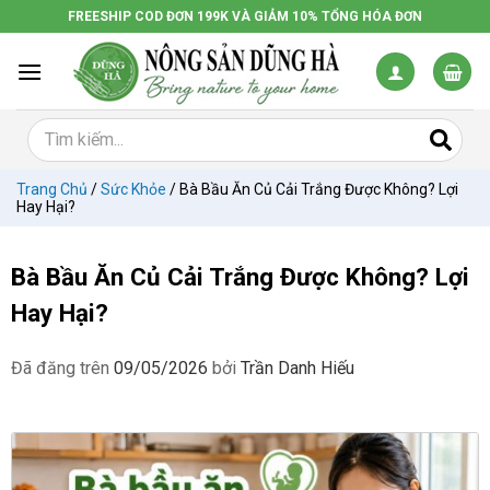
Chuyển
FREESHIP COD ĐƠN 199K VÀ GIẢM 10% TỔNG HÓA ĐƠN
đến
nội
dung
Trang Chủ
/
Sức Khỏe
/
Bà Bầu Ăn Củ Cải Trắng Được Không? Lợi
Hay Hại?
Bà Bầu Ăn Củ Cải Trắng Được Không? Lợi
Hay Hại?
Đã đăng trên
09/05/2026
bởi
Trần Danh Hiếu