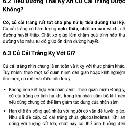
6.2 Tiểu Đường Thai Kỳ Ăn Củ Cải Trắng Được
Không?
Có, củ cải trắng rất tốt cho phụ nữ bị tiểu đường thai kỳ.
Củ cải trắng có hàm lượng
calo thấp
,
chất xơ cao
và chỉ số
đường huyết thấp. Chất xơ giúp làm chậm quá trình hấp thụ
đường vào máu, từ đó giúp ổn định đường huyết.
6.3 Củ Cải Trắng Kỵ Với Gì?
Củ cải trắng nhìn chung là an toàn và ít kỵ với thực phẩm khác.
Tuy nhiên, theo một số quan niệm dân gian hoặc kinh nghiệm
ẩm thực, có một vài điều cần lưu ý:
Không nên kết hợp với nhân sâm: Theo quan niệm Đông y,
củ cải trắng có tính hạ khí, trong khi nhân sâm bổ khí, nên
nếu dùng chung có thể làm giảm tác dụng của nhân sâm.
Hạn chế ăn sống quá nhiều với người có vấn đề tuyến giáp:
Như đã đề cập, củ cải trắng chứa glucosinolates. Khi ăn
sống với lượng rất lớn, chất này có thể ảnh hưởng đến