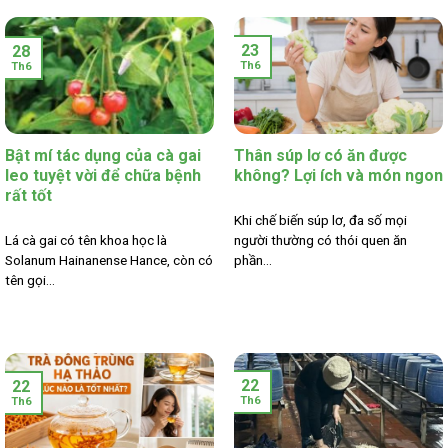
23
28
Th6
Th6
Bật mí tác dụng của cà gai
Thân súp lơ có ăn được
leo tuyệt vời để chữa bệnh
không? Lợi ích và món ngon
rất tốt
Khi chế biến súp lơ, đa số mọi
Lá cà gai có tên khoa học là
người thường có thói quen ăn
Solanum Hainanense Hance, còn có
phần...
tên gọi...
22
22
Th6
Th6