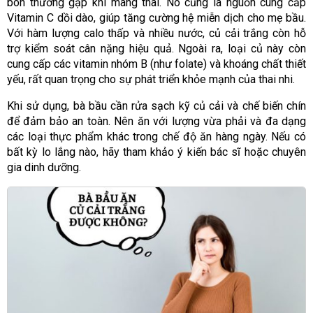
bón thường gặp khi mang thai. Nó cũng là nguồn cung cấp
Vitamin C dồi dào, giúp tăng cường hệ miễn dịch cho mẹ bầu.
Với hàm lượng calo thấp và nhiều nước, củ cải trắng còn hỗ
trợ kiểm soát cân nặng hiệu quả. Ngoài ra, loại củ này còn
cung cấp các vitamin nhóm B (như folate) và khoáng chất thiết
yếu, rất quan trọng cho sự phát triển khỏe mạnh của thai nhi.
Khi sử dụng, bà bầu cần rửa sạch kỹ củ cải và chế biến chín
để đảm bảo an toàn. Nên ăn với lượng vừa phải và đa dạng
các loại thực phẩm khác trong chế độ ăn hàng ngày. Nếu có
bất kỳ lo lắng nào, hãy tham khảo ý kiến bác sĩ hoặc chuyên
gia dinh dưỡng.