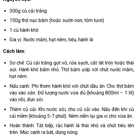
300g củ cải trắng
150g thịt nạc băm (hoặc sườn non, tôm tươi)
1 củ hành khô
Gia vị: Nước mắm, hạt nêm, tiêu, hành lá
Cách làm:
Sơ chế: Củ cải trắng gọt vỏ, rửa sạch, cắt lát tròn hoặc thái
sợi. Hành khô băm nhỏ. Thịt băm ướp với chút nước mắm,
hạt nêm.
Nấu canh: Phi thơm hành khô với chút dầu ăn. Cho thịt băm
vào xào săn. Đổ lượng nước vừa đủ (khoảng 800ml – 1 lít)
vào nồi, đun sôi.
Thêm củ cải: Khi nước sôi, cho củ cải vào. Nấu đến khi củ
cải mềm (khoảng 5-7 phút). Nêm nếm lại gia vị cho vừa ăn.
Hoàn thành: Tắt bếp, rắc hành lá thái nhỏ và chút tiêu lên
trên. Múc canh ra bát, dùng nóng.