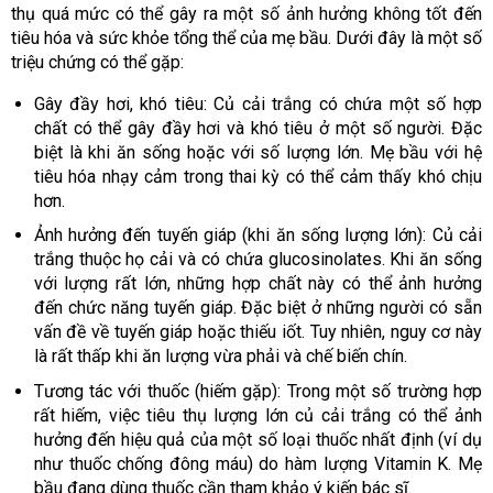
thụ quá mức có thể gây ra một số ảnh hưởng không tốt đến
tiêu hóa và sức khỏe tổng thể của mẹ bầu. Dưới đây là một số
triệu chứng có thể gặp:
Gây đầy hơi, khó tiêu: Củ cải trắng có chứa một số hợp
chất có thể gây đầy hơi và khó tiêu ở một số người. Đặc
biệt là khi ăn sống hoặc với số lượng lớn. Mẹ bầu với hệ
tiêu hóa nhạy cảm trong thai kỳ có thể cảm thấy khó chịu
hơn.
Ảnh hưởng đến tuyến giáp (khi ăn sống lượng lớn): Củ cải
trắng thuộc họ cải và có chứa glucosinolates. Khi ăn sống
với lượng rất lớn, những hợp chất này có thể ảnh hưởng
đến chức năng tuyến giáp. Đặc biệt ở những người có sẵn
vấn đề về tuyến giáp hoặc thiếu iốt. Tuy nhiên, nguy cơ này
là rất thấp khi ăn lượng vừa phải và chế biến chín.
Tương tác với thuốc (hiếm gặp): Trong một số trường hợp
rất hiếm, việc tiêu thụ lượng lớn củ cải trắng có thể ảnh
hưởng đến hiệu quả của một số loại thuốc nhất định (ví dụ
như thuốc chống đông máu) do hàm lượng Vitamin K. Mẹ
bầu đang dùng thuốc cần tham khảo ý kiến bác sĩ.