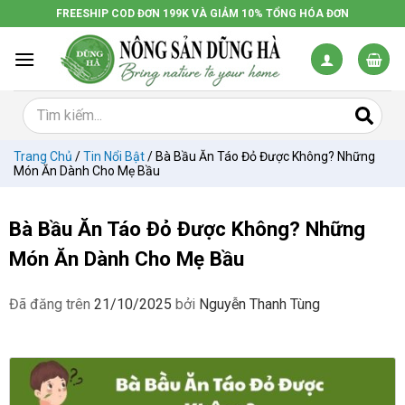
Chuyển
FREESHIP COD ĐƠN 199K VÀ GIẢM 10% TỔNG HÓA ĐƠN
đến
nội
dung
Trang Chủ
/
Tin Nổi Bật
/
Bà Bầu Ăn Táo Đỏ Được Không? Những
Món Ăn Dành Cho Mẹ Bầu
Bà Bầu Ăn Táo Đỏ Được Không? Những
Món Ăn Dành Cho Mẹ Bầu
Đã đăng trên
21/10/2025
bởi
Nguyễn Thanh Tùng