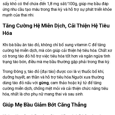
sấy khô có thể chứa đến 1,8 mg sắt/100g, giúp mẹ bầu đáp
ứng nhu cầu tạo máu trong thai kỳ và hỗ trợ sự phát triển khỏe
mạnh của thai nhi.
Tăng Cường Hệ Miễn Dịch, Cải Thiện Hệ Tiêu
Hóa
Khi bà bầu ăn táo đỏ, không chỉ bổ sung vitamin C để tăng
cường hệ miễn dịch, mà còn giúp cải thiện hệ tiêu hóa.
Chất xơ
có trong táo đỏ hỗ trợ việc tiêu hóa tốt hơn và ngăn ngừa tình
trạng táo bón, điều mà mẹ bầu thường gặp phải trong thai kỳ.
Trong Đông y, táo đỏ (đại táo) được coi là vị thuốc bổ khí,
dưỡng huyết, an thần và hỗ trợ tiêu hóa.Người xưa thường
dùng táo đỏ nấu với
gừng
, cam thảo hoặc kỷ tử để tăng
cường miễn dịch, chống mệt mỏi và cải thiện chức năng tiêu
hóa, nhất là cho phụ nữ mang thai và sau sinh.
Giúp Mẹ Bầu Giảm Bớt Căng Thẳng