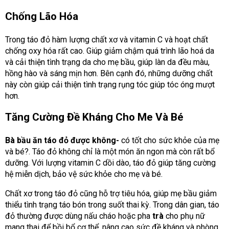
Chống Lão Hóa
Trong táo đỏ hàm lượng chất xơ và vitamin C và hoạt chất
chống oxy hóa rất cao.
Giúp giảm chậm quá trình lão hoá da
và cải thiện tình trạng da cho mẹ bầu, giúp làn da đều màu,
hồng hào và sáng mịn hơn.
Bên cạnh đó, những dưỡng chất
này còn giúp cải thiện tình trạng rụng tóc giúp tóc óng mượt
hơn.
Tăng Cường Đề Kháng Cho Me Và Bé
Bà bầu ăn táo đỏ được không-
có tốt cho sức khỏe của mẹ
và bé?. Táo đỏ không chỉ là một món ăn ngon mà còn rất bổ
dưỡng.
Với lượng vitamin C dồi dào, táo đỏ giúp tăng cường
hệ miễn dịch, bảo vệ sức khỏe cho mẹ và bé.
Chất xơ trong táo đỏ cũng hỗ trợ tiêu hóa, giúp mẹ bầu giảm
thiểu tình trạng táo bón trong suốt thai kỳ.
Trong dân gian, táo
đỏ thường được dùng nấu cháo hoặc pha
trà
cho phụ nữ
mang thai để bồi bổ cơ thể, nâng cao sức đề kháng và phòng