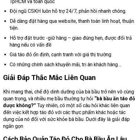
TpHCM và toàn quốc
Đội ngũ CSKH luôn hỗ trợ 24/7, phản hồi nhanh chóng.
Dễ dàng đặt hàng qua website, thanh toán linh hoạt, thuận
tiện.
Hỗ trợ đặt trước -giữ hàng – giao đúng hẹn, được đổi trả
hàng nếu có vấn đề
Giá táo đỏ ổn định, cạnh tranh với giá thị trường
Có những chính sách khuyến mãi, tri ân khách hàng…
Giải Đáp Thắc Mắc Liên Quan
Khi mang thai, chế độ dinh dưỡng của bà bầu trở nên vô cùng
quan trọng, và nhiều mẹ bầu thường tự hỏi
“bà bầu ăn táo đỏ
được không?”
Tuy nhiên, có một số câu hỏi khác liên quan
đến việc kết hợp táo đỏ với các thực phẩm khác hoặc tác
dụng của nó đối với sức khỏe bà bầu. Dưới đây là giải đáp
ngắn gọn
Cách Bảo Quản Táo Đỏ Cho Bà Bầu Ăn Lâu