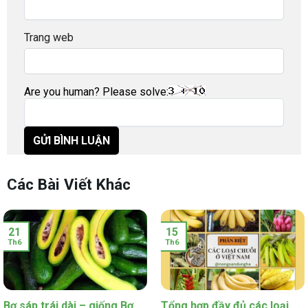
Trang web
Are you human? Please solve:
Các Bài Viết Khác
21
15
Th6
Th6
Bơ sáp trái dài – giống Bơ
Tổng hợp đầy đủ các loại