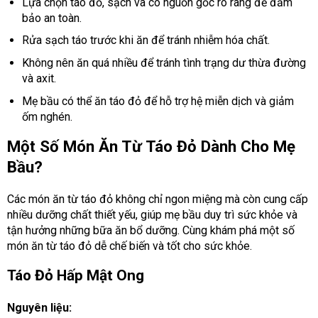
Lựa chọn táo đỏ, sạch và có nguồn gốc rõ ràng để đảm
bảo an toàn.
Rửa sạch táo trước khi ăn để tránh nhiễm hóa chất.
Không nên ăn quá nhiều để tránh tình trạng dư thừa đường
và axit.
Mẹ bầu có thể ăn táo đỏ để hỗ trợ hệ miễn dịch và giảm
ốm nghén.
Một Số Món Ăn Từ Táo Đỏ Dành Cho Mẹ
Bầu?
Các món ăn từ táo đỏ không chỉ ngon miệng mà còn cung cấp
nhiều dưỡng chất thiết yếu, giúp mẹ bầu duy trì sức khỏe và
tận hưởng những bữa ăn bổ dưỡng. Cùng khám phá một số
món ăn từ táo đỏ dễ chế biến và tốt cho sức khỏe.
Táo Đỏ Hấp Mật Ong
Nguyên liệu: