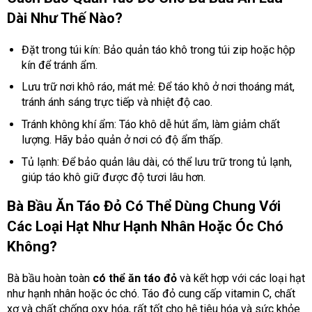
Dài Như Thế Nào?
Đặt trong túi kín: Bảo quản táo khô trong túi zip hoặc hộp
kín để tránh ẩm.
Lưu trữ nơi khô ráo, mát mẻ: Để táo khô ở nơi thoáng mát,
tránh ánh sáng trực tiếp và nhiệt độ cao.
Tránh không khí ẩm: Táo khô dễ hút ẩm, làm giảm chất
lượng. Hãy bảo quản ở nơi có độ ẩm thấp.
Tủ lạnh: Để bảo quản lâu dài, có thể lưu trữ trong tủ lạnh,
giúp táo khô giữ được độ tươi lâu hơn.
Bà Bầu Ăn Táo Đỏ Có Thể Dùng Chung Với
Các Loại Hạt Như Hạnh Nhân Hoặc Óc Chó
Không?
Bà bầu hoàn toàn
có thể ăn táo đỏ
và kết hợp với các loại hạt
như hạnh nhân hoặc óc chó.
Táo đỏ cung cấp vitamin C, chất
xơ và chất chống oxy hóa, rất tốt cho hệ tiêu hóa và sức khỏe