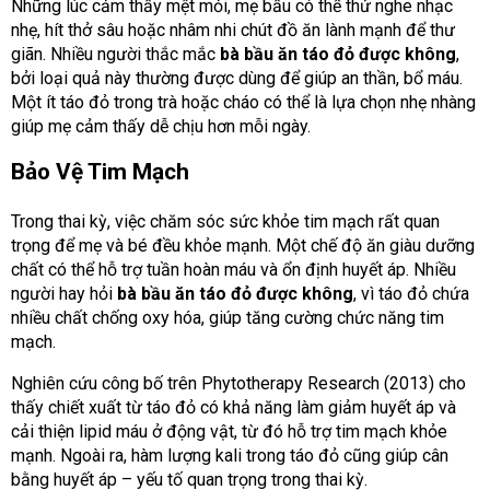
Những lúc cảm thấy mệt mỏi, mẹ bầu có thể thử nghe nhạc
nhẹ, hít thở sâu hoặc nhâm nhi chút đồ ăn lành mạnh để thư
giãn.
Nhiều người thắc mắc
bà bầu ăn táo đỏ được không
,
bởi loại quả này thường được dùng để giúp an thần, bổ máu.
Một ít táo đỏ trong trà hoặc cháo có thể là lựa chọn nhẹ nhàng
giúp mẹ cảm thấy dễ chịu hơn mỗi ngày.
Bảo Vệ Tim Mạch
Trong thai kỳ, việc chăm sóc sức khỏe tim mạch rất quan
trọng để mẹ và bé đều khỏe mạnh.
Một chế độ ăn giàu dưỡng
chất có thể hỗ trợ tuần hoàn máu và ổn định huyết áp. Nhiều
người hay hỏi
bà bầu ăn táo đỏ được không
, vì táo đỏ chứa
nhiều chất chống oxy hóa, giúp tăng cường chức năng tim
mạch.
Nghiên cứu công bố trên Phytotherapy Research (2013) cho
thấy chiết xuất từ táo đỏ có khả năng làm giảm huyết áp và
cải thiện lipid máu ở động vật, từ đó hỗ trợ tim mạch khỏe
mạnh. Ngoài ra, hàm lượng kali trong táo đỏ cũng giúp cân
bằng huyết áp – yếu tố quan trọng trong thai kỳ.