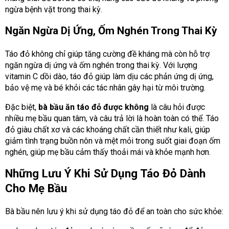
ngừa bệnh vặt trong thai kỳ.
Ngăn Ngừa Dị Ứng, Ốm Nghén Trong Thai Kỳ
Táo đỏ không chỉ giúp tăng cường đề kháng mà còn hỗ trợ
ngăn ngừa dị ứng và ốm nghén trong thai kỳ.
Với lượng
vitamin C dồi dào, táo đỏ giúp làm dịu các phản ứng dị ứng,
bảo vệ mẹ và bé khỏi các tác nhân gây hại từ môi trường.
Đặc biệt,
bà bầu ăn táo đỏ được không
là câu hỏi được
nhiều mẹ bầu quan tâm, và câu trả lời là hoàn toàn có thể.
Táo
đỏ giàu chất xơ và các khoáng chất cần thiết như kali, giúp
giảm tình trạng buồn nôn và mệt mỏi trong suốt giai đoạn ốm
nghén, giúp mẹ bầu cảm thấy thoải mái và khỏe mạnh hơn.
Những Lưu Ý Khi Sử Dụng Táo Đỏ Dành
Cho Mẹ Bầu
Bà bầu nên lưu ý khi sử dụng táo đỏ để an toàn cho sức khỏe: