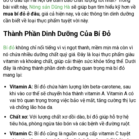
đỏ ở đâu tại Hà Nội để đảm bảo chất lượng tốt nhất? Trong
bài viết này,
Nông sản Dũng Hà
sẽ giúp bạn tìm hiểu kỹ hơn về
mua bí đỏ ở đâu
, giá cả hiện nay, và các thông tin dinh dưỡng
cần biết về loại thực phẩm tuyệt vời này.
Thành Phần Dinh Dưỡng Của Bí Đỏ
Bí đỏ
không chỉ nổi tiếng vì vị ngọt thanh, mềm mịn mà còn vì
nó chứa nhiều dưỡng chất quý giá. Đây là loại thực phẩm giàu
vitamin và khoáng chất, giúp cải thiện sức khỏe tổng thể. Dưới
đây là những thành phần dinh dưỡng quan trọng mà bí đỏ
mang lại:
Vitamin A:
Bí đỏ chứa hàm lượng lớn beta-carotene, sau
khi vào cơ thể sẽ chuyển hóa thành vitamin A. Vitamin A có
vai trò quan trọng trong việc bảo vệ mắt, tăng cường thị lực
và chống lão hóa da.
Chất xơ:
Với lượng chất xơ dồi dào, bí đỏ giúp hỗ trợ hệ
tiêu hóa, phòng ngừa táo bón và các bệnh về đường ruột.
Vitamin C:
Bí đỏ cũng là nguồn cung cấp vitamin C tuyệt