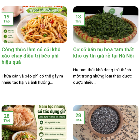
19
13
Th5
Th5
Công thức làm củ cải khô
Cơ sở bán nụ hoa tam thất
xào chay điều trị béo phì
khô uy tín giá rẻ tại Hà Nội
hiệu quả
Nụ tam thất khô đang trở thành
Thừa cân và béo phì có thể gây ra
một trong những loại thảo dược
nhiều tác hại và ảnh hưởng...
được nhiều...
28
28
Th4
Th4