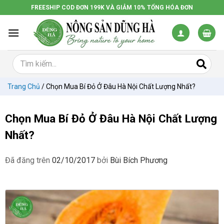
Chuyển
FREESHIP COD ĐƠN 199K VÀ GIẢM 10% TỔNG HÓA ĐƠN
đến
nội
dung
Trang Chủ
/
Chọn Mua Bí Đỏ Ở Đâu Hà Nội Chất Lượng Nhất?
Chọn Mua Bí Đỏ Ở Đâu Hà Nội Chất Lượng
Nhất?
Đã đăng trên
02/10/2017
bởi
Bùi Bích Phương