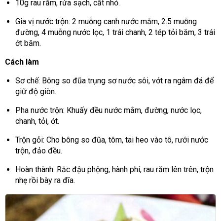
10g rau răm, rửa sạch, cắt nhỏ.
Gia vị nước trộn: 2 muỗng canh nước mắm, 2.5 muỗng
đường, 4 muỗng nước lọc, 1 trái chanh, 2 tép tỏi băm, 3 trái
ớt băm.
Cách làm
Sơ chế: Bông so đũa trụng sơ nước sôi, vớt ra ngâm đá để
giữ độ giòn.
Pha nước trộn: Khuấy đều nước mắm, đường, nước lọc,
chanh, tỏi, ớt.
Trộn gỏi: Cho bông so đũa, tôm, tai heo vào tô, rưới nước
trộn, đảo đều.
Hoàn thành: Rắc đậu phộng, hành phi, rau răm lên trên, trộn
nhẹ rồi bày ra đĩa.