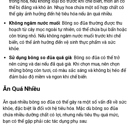
trong hoa, nếu không loại bỏ trước khi chế biến, món ăn có
thể bị đắng và khó ăn. Nhụy hoa chứa một số hợp chất có
thể gây ảnh hưởng đến hệ tiêu hóa nếu ăn quá nhiều.
Không ngâm nước muối
: Bông so đũa thường được thu
hoạch từ cây mọc ngoài tự nhiên, có thể chứa bụi bẩn hoặc
côn trùng nhỏ. Nếu không ngâm nước muối trước khi chế
biến, có thể ảnh hưởng đến vệ sinh thực phẩm và sức
khỏe.
Sử dụng bông so đũa quá già
: Bông so đũa có thể trở
nên cứng và dai nếu đã quá già. Khi chọn mua, nên chọn
những bông còn tươi, có màu sắc sáng và không bị héo để
đảm bảo độ mềm và ngon khi chế biến.
Ăn Quá Nhiều
Ăn quá nhiều bông so đũa có thể gây ra một số vấn đề về sức
khỏe, đặc biệt là đối với hệ tiêu hóa. Mặc dù bông so đũa
chứa nhiều dưỡng chất có lợi, nhưng nếu tiêu thụ quá mức,
bạn có thể gặp phải các tác dụng phụ sau: