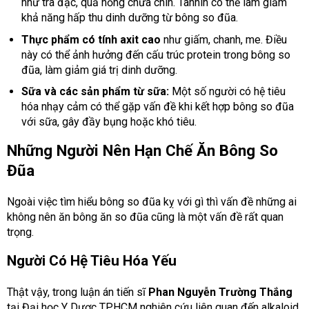
như trà đặc, quả hồng chưa chín. Tannin có thể làm giảm
khả năng hấp thu dinh dưỡng từ bông so đũa.
Thực phẩm có tính axit cao
như giấm, chanh, me. Điều
này có thể ảnh hưởng đến cấu trúc protein trong bông so
đũa, làm giảm giá trị dinh dưỡng.
Sữa và các sản phẩm từ sữa:
Một số người có hệ tiêu
hóa nhạy cảm có thể gặp vấn đề khi kết hợp bông so đũa
với sữa, gây đầy bụng hoặc khó tiêu.
Những Người Nên Hạn Chế Ăn Bông So
Đũa
Ngoài việc tìm hiểu bông so đũa kỵ với gì thì vấn đề những ai
không nên ăn bông ăn so đũa cũng là một vấn đề rất quan
trọng.
Người Có Hệ Tiêu Hóa Yếu
Thật vậy, trong luận án tiến sĩ
Phan Nguyễn Trường Thắng
tại Đại học Y Dược TP.HCM nghiên cứu liên quan đến alkaloid