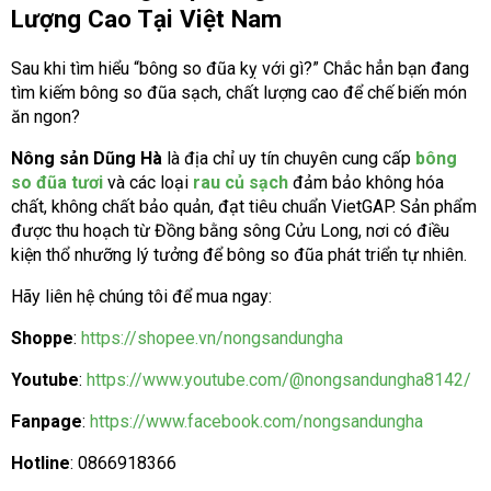
Lượng Cao Tại Việt Nam
Sau khi tìm hiểu “bông so đũa kỵ với gì?” Chắc hẳn bạn đang
tìm kiếm bông so đũa sạch, chất lượng cao để chế biến món
ăn ngon?
Nông sản Dũng Hà
là địa chỉ uy tín chuyên cung cấp
bông
so đũa tươi
và các loại
rau củ sạch
đảm bảo không hóa
chất, không chất bảo quản, đạt tiêu chuẩn VietGAP. Sản phẩm
được thu hoạch từ Đồng bằng sông Cửu Long, nơi có điều
kiện thổ nhưỡng lý tưởng để bông so đũa phát triển tự nhiên.
Hãy liên hệ chúng tôi để mua ngay:
Shoppe
:
https://shopee.vn/nongsandungha
Youtube
:
https://www.youtube.com/@nongsandungha8142/
Fanpage
:
https://www.facebook.com/nongsandungha
Hotline
: 0866918366