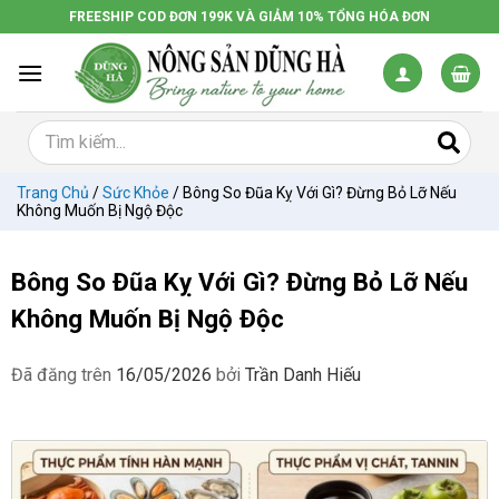
Chuyển
FREESHIP COD ĐƠN 199K VÀ GIẢM 10% TỔNG HÓA ĐƠN
đến
nội
dung
Trang Chủ
/
Sức Khỏe
/
Bông So Đũa Kỵ Với Gì? Đừng Bỏ Lỡ Nếu
Không Muốn Bị Ngộ Độc
Bông So Đũa Kỵ Với Gì? Đừng Bỏ Lỡ Nếu
Không Muốn Bị Ngộ Độc
Đã đăng trên
16/05/2026
bởi
Trần Danh Hiếu