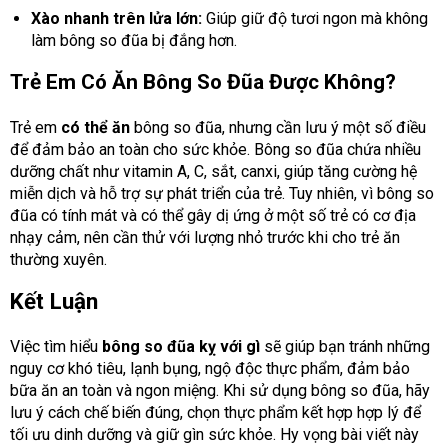
Xào nhanh trên lửa lớn:
Giúp giữ độ tươi ngon mà không
làm bông so đũa bị đắng hơn.
Trẻ Em Có Ăn Bông So Đũa Được Không?
Trẻ em
có thể ăn
bông so đũa, nhưng cần lưu ý một số điều
để đảm bảo an toàn cho sức khỏe. Bông so đũa chứa nhiều
dưỡng chất như vitamin A, C, sắt, canxi, giúp tăng cường hệ
miễn dịch và hỗ trợ sự phát triển của trẻ. Tuy nhiên, vì bông so
đũa có tính mát và có thể gây dị ứng ở một số trẻ có cơ địa
nhạy cảm, nên cần thử với lượng nhỏ trước khi cho trẻ ăn
thường xuyên.
Kết Luận
Việc tìm hiểu
bông so đũa kỵ với gì
sẽ giúp bạn tránh những
nguy cơ khó tiêu, lạnh bụng, ngộ độc thực phẩm, đảm bảo
bữa ăn an toàn và ngon miệng. Khi sử dụng bông so đũa, hãy
lưu ý cách chế biến đúng, chọn thực phẩm kết hợp hợp lý để
tối ưu dinh dưỡng và giữ gìn sức khỏe. Hy vọng bài viết này