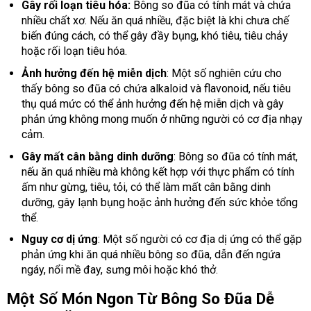
Gây rối loạn tiêu hóa:
Bông so đũa có tính mát và chứa
nhiều chất xơ. Nếu ăn quá nhiều, đặc biệt là khi chưa chế
biến đúng cách, có thể gây đầy bụng, khó tiêu, tiêu chảy
hoặc rối loạn tiêu hóa.
Ảnh hưởng đến hệ miễn dịch
: Một số nghiên cứu cho
thấy bông so đũa có chứa alkaloid và flavonoid, nếu tiêu
thụ quá mức có thể ảnh hưởng đến hệ miễn dịch và gây
phản ứng không mong muốn ở những người có cơ địa nhạy
cảm.
Gây mất cân bằng dinh dưỡng
: Bông so đũa có tính mát,
nếu ăn quá nhiều mà không kết hợp với thực phẩm có tính
ấm như gừng, tiêu, tỏi, có thể làm mất cân bằng dinh
dưỡng, gây lạnh bụng hoặc ảnh hưởng đến sức khỏe tổng
thể.
Nguy cơ dị ứng
: Một số người có cơ địa dị ứng có thể gặp
phản ứng khi ăn quá nhiều bông so đũa, dẫn đến ngứa
ngáy, nổi mề đay, sưng môi hoặc khó thở.
Một Số Món Ngon Từ Bông So Đũa Dễ