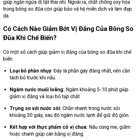
giúp ngăn ngừa dị tật thai nhi. Ngoài ra, chất chống oxy hóa
trong bông so đũa còn giúp bảo vệ hệ miễn dịch và làm đẹp
da.
Có Cách Nào Giảm Bớt Vị Đắng Của Bông So
Đũa Khi Chế Biến?
Có một số cách giúp giảm vị đắng của bông so đũa khi chế
biến:
Loại bỏ phần nhụy
: Đây là phần gây đắng nhất, nên cần
tách bỏ trước khi nấu.
Ngâm nước muối loãng:
Ngâm khoảng 5-10 phút giúp
giảm vị đắng và loại bỏ tạp chất.
Trụng sơ với nước sôi:
Chần nhanh trong nước sôi
khoảng 30 giây, sau đó ngâm nước lạnh để giữ độ giòn.
Kết hợp với thực phẩm có vị chua:
Nấu cùng me, giấm
hoặc chanh giúp cân bằng vị đắng.