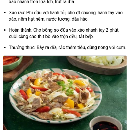
xào nhanh trên lửa lớn, trút ra đĩa.
Xào rau: Phi dầu với hành tỏi, cho ớt chuông, hành tây vào
xào, nêm hạt nêm, nước tương, dầu hào.
Hoàn thành: Cho bông so đũa vào xào nhanh tay 2 phút,
cuối cùng cho thịt bò vào trộn đều, tắt bếp.
Thưởng thức: Bày ra đĩa, rắc thêm tiêu, dùng nóng với cơm.