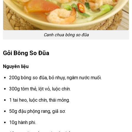
Canh chua bông so đũa
Gỏi Bông So Đũa
Nguyên liệu
200g bông so đũa, bỏ nhụy, ngâm nước muối.
300g tôm thẻ, lột vỏ, luộc chín.
1 tai heo, luộc chín, thái mỏng.
50g đậu phộng rang, giã sơ.
10g hành phi.