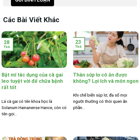
Các Bài Viết Khác
23
28
Th6
Th6
Bật mí tác dụng của cà gai
Thân súp lơ có ăn được
leo tuyệt vời để chữa bệnh
không? Lợi ích và món ngon
rất tốt
Khi chế biến súp lơ, đa số mọi
Lá cà gai có tên khoa học là
người thường có thói quen ăn
Solanum Hainanense Hance, còn có
phần...
tên gọi...