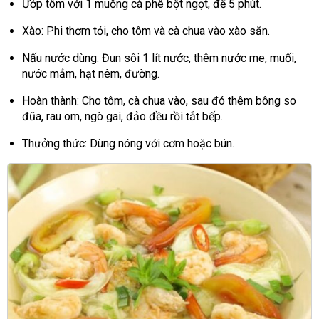
Ướp tôm với 1 muỗng cà phê bột ngọt, để 5 phút.
Xào: Phi thơm tỏi, cho tôm và cà chua vào xào săn.
Nấu nước dùng: Đun sôi 1 lít nước, thêm nước me, muối,
nước mắm, hạt nêm, đường.
Hoàn thành: Cho tôm, cà chua vào, sau đó thêm bông so
đũa, rau om, ngò gai, đảo đều rồi tắt bếp.
Thưởng thức: Dùng nóng với cơm hoặc bún.