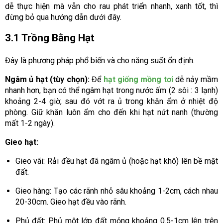
dễ thực hiện mà vẫn cho rau phát triển nhanh, xanh tốt, thì
đừng bỏ qua hướng dẫn dưới đây.
3.1 Trồng Bằng Hạt
Đây là phương pháp phổ biến và cho năng suất ổn định.
Ngâm ủ hạt (tùy chọn):
Để
hạt giống mồng tơi
dễ nảy mầm
nhanh hơn, bạn có thể ngâm hạt trong nước ấm (2 sôi : 3 lạnh)
khoảng 2-4 giờ, sau đó vớt ra ủ trong khăn ẩm ở nhiệt độ
phòng. Giữ khăn luôn ẩm cho đến khi hạt nứt nanh (thường
mất 1-2 ngày).
Gieo hạt:
Gieo vãi: Rải đều hạt đã ngâm ủ (hoặc hạt khô) lên bề mặt
đất.
Gieo hàng: Tạo các rãnh nhỏ sâu khoảng 1-2cm, cách nhau
20-30cm. Gieo hạt đều vào rãnh.
Phủ đất: Phủ một lớp đất mỏng khoảng 0.5-1cm lên trên