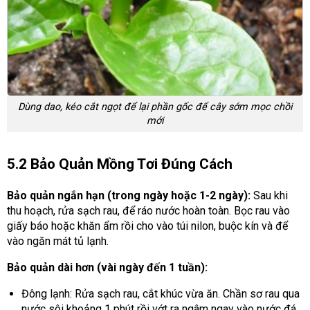
Dùng dao, kéo cắt ngọt để lại phần gốc để cây sớm mọc chồi
mới
5.2 Bảo Quản Mồng Tơi Đúng Cách
Bảo quản ngắn hạn (trong ngày hoặc 1-2 ngày):
Sau khi
thu hoạch, rửa sạch rau, để ráo nước hoàn toàn. Bọc rau vào
giấy báo hoặc khăn ẩm rồi cho vào túi nilon, buộc kín và để
vào ngăn mát tủ lạnh.
Bảo quản dài hơn (vài ngày đến 1 tuần):
Đông lạnh: Rửa sạch rau, cắt khúc vừa ăn. Chần sơ rau qua
nước sôi khoảng 1 phút rồi vớt ra ngâm ngay vào nước đá