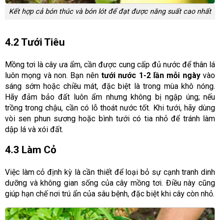
Kết hợp cả bón thúc và bón lót để đạt được năng suất cao nhất
4.2 Tưới Tiêu
Mồng tơi là cây ưa ẩm, cần được cung cấp đủ nước để thân lá
luôn mọng và non. Bạn nên
tưới nước 1-2 lần mỗi ngày
vào
sáng sớm hoặc chiều mát, đặc biệt là trong mùa khô nóng.
Hãy đảm bảo đất luôn ẩm nhưng không bị ngập úng; nếu
trồng trong chậu, cần có lỗ thoát nước tốt. Khi tưới, hãy dùng
vòi sen phun sương hoặc bình tưới có tia nhỏ để tránh làm
dập lá và xói đất.
4.3 Làm Cỏ
Việc làm cỏ định kỳ là cần thiết để loại bỏ sự cạnh tranh dinh
dưỡng và không gian sống của cây mồng tơi. Điều này cũng
giúp hạn chế nơi trú ẩn của sâu bệnh, đặc biệt khi cây còn nhỏ.