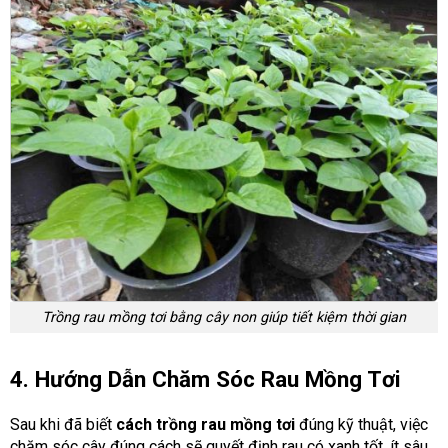
Trồng rau mồng tơi bằng cây non giúp tiết kiệm thời gian
4. Hướng Dẫn Chăm Sóc Rau Mồng Tơi
Sau khi đã biết
cách trồng rau mồng tơi
đúng kỹ thuật, việc
chăm sóc cây đúng cách sẽ quyết định rau có xanh tốt, ít sâu