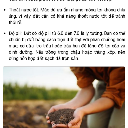
Thoát nước tốt: Mặc dù ưa ẩm nhưng mồng tơi không chịu
úng, vì vậy đất cần có khả năng thoát nước tốt để tránh
thối rễ.
Độ pH: Đất có độ pH từ 6.0 đến 7.0 là lý tưởng. Bạn có thể
chuẩn bị đất bằng cách trộn đất thịt với phân chuồng hoai
mục, xơ dừa, tro trấu hoặc trấu hun để tăng độ tơi xốp và
dinh dưỡng. Nếu trồng trong chậu hoặc thùng xốp, nên
dùng hỗn hợp đất sạch đã trộn sẵn.