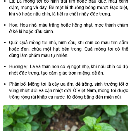
Lá: Lá mồng tơi có hình trái tim hoặc bầu dục, màu xanh
đậm, mọng và dày. Bề mặt lá thường bóng mượt. Đặc biệt,
khi vò hoặc nấu chín, lá tiết ra chất nhầy đặc trưng.
Hoa: Hoa nhỏ, màu trắng hoặc hồng nhạt, mọc thành chùm
ở kẽ lá hoặc đầu cành.
Quả: Quả mồng tơi nhỏ, hình cầu, khi chín có màu tím sẫm
hoặc đen, chứa một hạt bên trong. Quả mồng tơi có thể
dùng làm phẩm màu tự nhiên.
Hương vị: Lá và thân non có vị ngọt nhẹ, khi nấu chín có độ
nhớt đặc trưng, tạo cảm giác trơn miệng, dễ ăn.
Phân bố: Mồng tơi là cây ưa ẩm, dễ trồng, sinh trưởng tốt ở
vùng nhiệt đới và cận nhiệt đới. Ở Việt Nam, mồng tơi được
trồng rộng rãi khắp cả nước, từ đồng bằng đến miền núi.