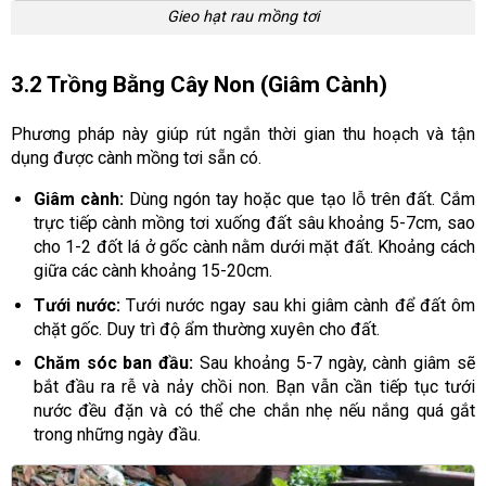
Gieo hạt rau mồng tơi
3.2 Trồng Bằng Cây Non (giâm Cành)
Phương pháp này giúp rút ngắn thời gian thu hoạch và tận
dụng được cành mồng tơi sẵn có.
Giâm cành:
Dùng ngón tay hoặc que tạo lỗ trên đất. Cắm
trực tiếp cành mồng tơi xuống đất sâu khoảng 5-7cm, sao
cho 1-2 đốt lá ở gốc cành nằm dưới mặt đất. Khoảng cách
giữa các cành khoảng 15-20cm.
Tưới nước:
Tưới nước ngay sau khi giâm cành để đất ôm
chặt gốc. Duy trì độ ẩm thường xuyên cho đất.
Chăm sóc ban đầu:
Sau khoảng 5-7 ngày, cành giâm sẽ
bắt đầu ra rễ và nảy chồi non. Bạn vẫn cần tiếp tục tưới
nước đều đặn và có thể che chắn nhẹ nếu nắng quá gắt
trong những ngày đầu.