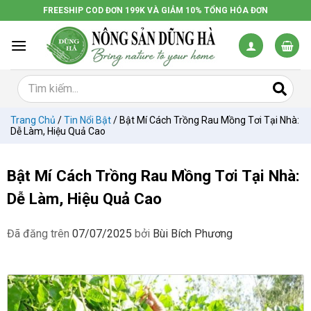
Chuyển
FREESHIP COD ĐƠN 199K VÀ GIẢM 10% TỔNG HÓA ĐƠN
đến
nội
dung
Trang Chủ
/
Tin Nổi Bật
/
Bật Mí Cách Trồng Rau Mồng Tơi Tại Nhà:
Dễ Làm, Hiệu Quả Cao
Bật Mí Cách Trồng Rau Mồng Tơi Tại Nhà:
Dễ Làm, Hiệu Quả Cao
Đã đăng trên
07/07/2025
bởi
Bùi Bích Phương