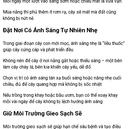
Mỗi ngày một lượt vào sáng sớm hoặc chiều mát là vừa vặn.
Mùa nắng thì phủ thêm ít rơm rạ, cây sẽ mát mà đất cũng
không bị nứt nẻ.
Đặt Nơi Có Ánh Sáng Tự Nhiên Nhẹ
Trong giai đoạn cây con mới mọc, ánh sáng nhẹ là “liều thuốc”
giúp cây cứng cáp và phát triển đều.
Không nên để cây ở nơi nắng gắt hoặc thiếu sáng – một bên
làm cây cháy lá, bên kia khiến cây yếu, dễ đổ.
Chọn vị trí có ánh sáng tán xạ buổi sáng hoặc nắng nhẹ cuối
chiều, đủ để cây quang hợp mà không bị sốc nhiệt.
Nếu trồng trong khay hoặc bầu ươm, bạn có thể xoay khay
mỗi vài ngày để cây không bị lệch hướng ánh sáng.
Giữ Môi Trường Gieo Sạch Sẽ
Môi trường gieo sạch sẽ giúp hạn chế sâu bệnh và tạo điều