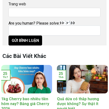
Trang web
Are you human? Please solve:
Các Bài Viết Khác
25
25
Th7
Th6
1kg Cherry bao nhiêu tiền
Quả dứa có thắp hương
hôm nay? Bảng giá Cherry
được không? Sự thật ít
2026
người biết