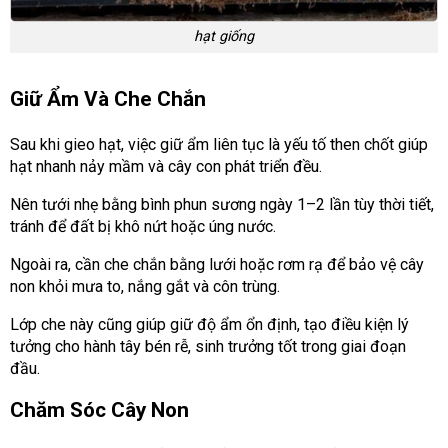
hạt giống
Giữ Ẩm Và Che Chắn
Sau khi gieo hạt, việc giữ ẩm liên tục là yếu tố then chốt giúp
hạt nhanh nảy mầm và cây con phát triển đều.
Nên tưới nhẹ bằng bình phun sương ngày 1–2 lần tùy thời tiết,
tránh để đất bị khô nứt hoặc úng nước.
Ngoài ra, cần che chắn bằng lưới hoặc rơm rạ để bảo vệ cây
non khỏi mưa to, nắng gắt và côn trùng.
Lớp che này cũng giúp giữ độ ẩm ổn định, tạo điều kiện lý
tưởng cho hành tây bén rễ, sinh trưởng tốt trong giai đoạn
đầu.
Chăm Sóc Cây Non