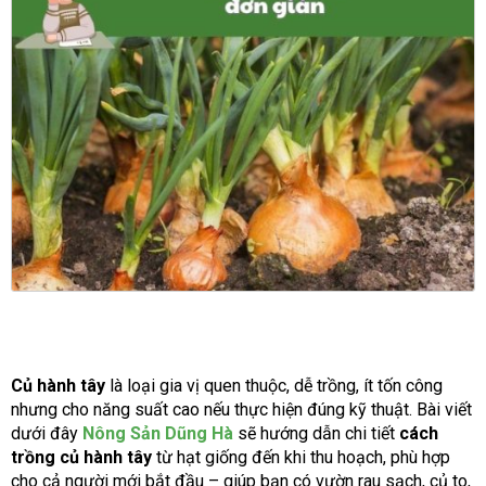
Củ hành tây
là loại gia vị quen thuộc, dễ trồng, ít tốn công
nhưng cho năng suất cao nếu thực hiện đúng kỹ thuật. Bài viết
dưới đây
Nông Sản Dũng Hà
sẽ hướng dẫn chi tiết
cách
trồng củ hành tây
từ hạt giống đến khi thu hoạch, phù hợp
cho cả người mới bắt đầu – giúp bạn có vườn rau sạch, củ to,