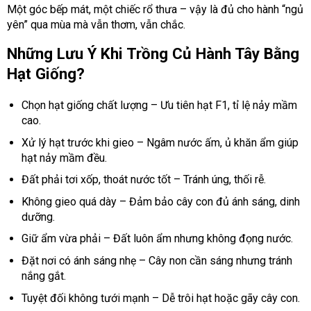
Một góc bếp mát, một chiếc rổ thưa – vậy là đủ cho hành “ngủ
yên” qua mùa mà vẫn thơm, vẫn chắc.
Những Lưu Ý Khi Trồng Củ Hành Tây Bằng
Hạt Giống?
Chọn hạt giống chất lượng – Ưu tiên hạt F1, tỉ lệ nảy mầm
cao.
Xử lý hạt trước khi gieo – Ngâm nước ấm, ủ khăn ẩm giúp
hạt nảy mầm đều.
Đất phải tơi xốp, thoát nước tốt – Tránh úng, thối rễ.
Không gieo quá dày – Đảm bảo cây con đủ ánh sáng, dinh
dưỡng.
Giữ ẩm vừa phải – Đất luôn ẩm nhưng không đọng nước.
Đặt nơi có ánh sáng nhẹ – Cây non cần sáng nhưng tránh
nắng gắt.
Tuyệt đối không tưới mạnh – Dễ trôi hạt hoặc gãy cây con.