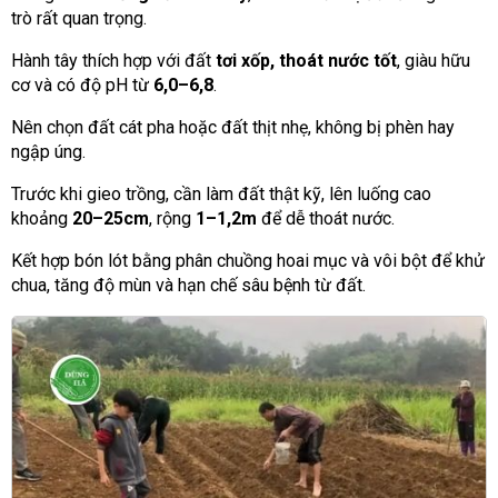
trò rất quan trọng.
Hành tây thích hợp với đất
tơi xốp, thoát nước tốt
, giàu hữu
cơ và có độ pH từ
6,0–6,8
.
Nên chọn đất cát pha hoặc đất thịt nhẹ, không bị phèn hay
ngập úng.
Trước khi gieo trồng, cần làm đất thật kỹ, lên luống cao
khoảng
20–25cm
, rộng
1–1,2m
để dễ thoát nước.
Kết hợp bón lót bằng phân chuồng hoai mục và vôi bột để khử
chua, tăng độ mùn và hạn chế sâu bệnh từ đất.