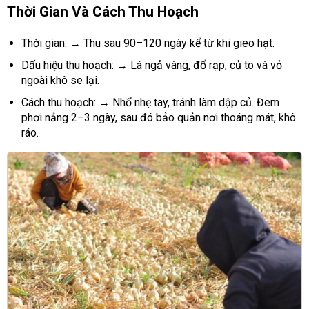
Thời Gian Và Cách Thu Hoạch
Thời gian:
→
Thu sau 90–120 ngày kể từ khi gieo hạt.
Dấu hiệu thu hoạch: → Lá ngả vàng, đổ rạp, củ to và vỏ
ngoài khô se lại.
Cách thu hoạch: → Nhổ nhẹ tay, tránh làm dập củ. Đem
phơi nắng 2–3 ngày, sau đó bảo quản nơi thoáng mát, khô
ráo.