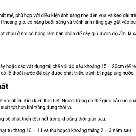
u mát mẻ, phù hợp với điều kiện ánh sáng nhẹ đến vừa và kéo dài trê
 trí thoáng gió, có nắng buổi sáng và tránh ánh nắng gay gắt vào bu
ặt chậu ở nơi có bóng râm bán phần để cây giữ được độ ẩm, lá x
 cây hoặc các vật dụng tái chế với độ sâu khoảng 15 – 20cm để rễ
có lỗ thoát nước để cây được phát triển, tránh bị ngập úng nước.
hất
ốt với nhiều điều kiện thời tiết. Người trồng có thể gieo cải cúc q
suất tốt hơn khi trồng đúng thời vụ.
 sẽ phát triển tốt nhất trong khoảng thời gian sau:
 hạt từ tháng 10 – 11 và thu hoạch khoảng tháng 2 – 3 năm sau.