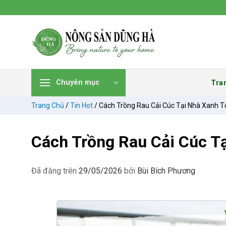
Chuyển
đến
nội
dung
Tra
Chuyên mục
Trang Chủ
/
Tin Hot
/
Cách Trồng Rau Cải Cúc Tại Nhà Xanh T
Cách Trồng Rau Cải Cúc T
Đã đăng trên
29/05/2026
bởi
Bùi Bích Phương