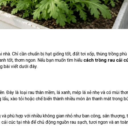
ại nhà. Chỉ cần chuẩn bị hạt giống tốt, đất tơi xốp, thùng trồng phù
anh tốt, thơm ngon. Nếu bạn muốn tìm hiểu
cách trồng rau cải c
g bài viết dưới đây.
n. Đây là loại rau thân mềm, lá xanh, mép lá xẻ nhẹ và có mùi th
 lẩu, xào tỏi hoặc chế biến thành nhiều món ăn thanh mát trong 
ng và phù hợp với nhiều không gian nhỏ như ban công, sân thượng,
u cải cúc tại nhà để chủ động nguồn rau sạch, tươi ngon và an toà