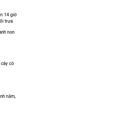
n 14 giờ
ổi trưa.
anh non
 cây có
uanh năm,