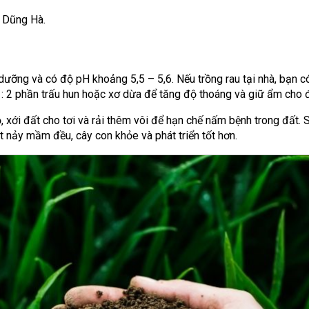
n Dũng Hà.
nh dưỡng và có độ pH khoảng 5,5 – 5,6. Nếu trồng rau tại nhà, bạn c
uế : 2 phần trấu hun hoặc xơ dừa để tăng độ thoáng và giữ ẩm cho 
, xới đất cho tơi và rải thêm vôi để hạn chế nấm bệnh trong đất. 
t nảy mầm đều, cây con khỏe và phát triển tốt hơn.