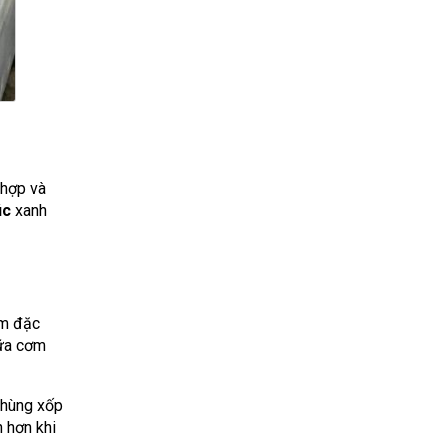
 hợp và
úc
xanh
ơm đặc
bữa cơm
 thùng xốp
n hơn khi