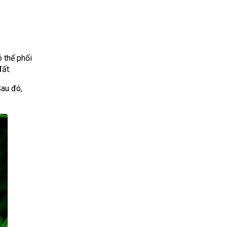
ó thể phối
đất.
Sau đó,