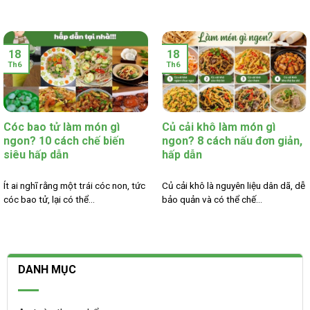
18
18
Th6
Th6
Cóc bao tử làm món gì
Củ cải khô làm món gì
ngon? 10 cách chế biến
ngon? 8 cách nấu đơn giản,
siêu hấp dẫn
hấp dẫn
Ít ai nghĩ rằng một trái cóc non, tức
Củ cải khô là nguyên liệu dân dã, dễ
cóc bao tử, lại có thể...
bảo quản và có thể chế...
DANH MỤC