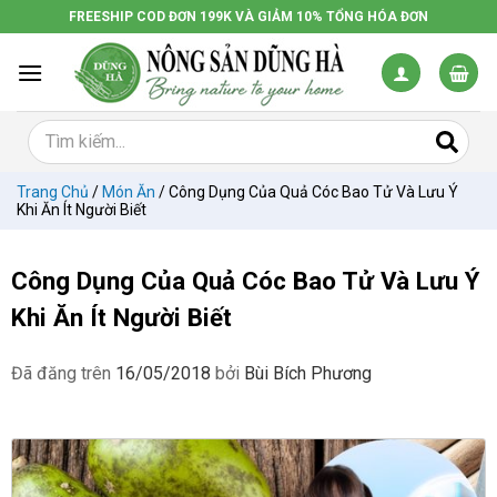
Chuyển
FREESHIP COD ĐƠN 199K VÀ GIẢM 10% TỔNG HÓA ĐƠN
đến
nội
dung
Trang Chủ
/
Món Ăn
/
Công Dụng Của Quả Cóc Bao Tử Và Lưu Ý
Khi Ăn Ít Người Biết
Công Dụng Của Quả Cóc Bao Tử Và Lưu Ý
Khi Ăn Ít Người Biết
Đã đăng trên
16/05/2018
bởi
Bùi Bích Phương