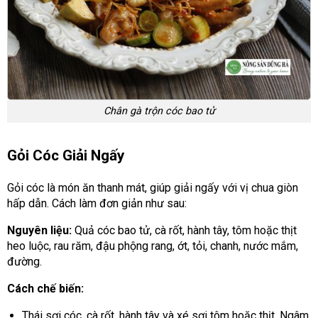
Chân gà trộn cóc bao tử
Gỏi Cóc Giải Ngấy
Gỏi cóc là món ăn thanh mát, giúp giải ngấy với vị chua giòn
hấp dẫn. Cách làm đơn giản như sau:
Nguyên liệu:
Quả cóc bao tử, cà rốt, hành tây, tôm hoặc thịt
heo luộc, rau răm, đậu phộng rang, ớt, tỏi, chanh, nước mắm,
đường.
Cách chế biến:
Thái sợi cóc, cà rốt, hành tây và xé sợi tôm hoặc thịt. Ngâm