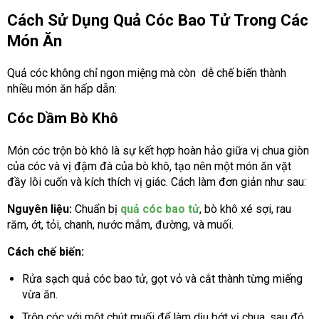
Cách Sử Dụng Quả Cóc Bao Tử Trong Các
Món Ăn
Quả cóc không chỉ ngon miệng mà còn dễ chế biến thành
nhiều món ăn hấp dẫn:
Cóc Dầm Bò Khô
Món cóc trộn bò khô là sự kết hợp hoàn hảo giữa vị chua giòn
của cóc và vị đậm đà của bò khô, tạo nên một món ăn vặt
đầy lôi cuốn và kích thích vị giác. Cách làm đơn giản như sau:
Nguyên liệu:
Chuẩn bị
quả cóc bao tử
, bò khô xé sợi, rau
răm, ớt, tỏi, chanh, nước mắm, đường, và muối.
Cách chế biến:
Rửa sạch quả cóc bao tử, gọt vỏ và cắt thành từng miếng
vừa ăn.
Trộn cóc với một chút muối để làm dịu bớt vị chua, sau đó