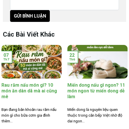
Các Bài Viết Khác
07
22
Th7
Th6
Rau răm nấu món gì? 10
Miến dong nấu gì ngon? 11
món ăn dân dã mà ai cũng
món ngon từ miến dong dễ
mê
làm
Bạn đang băn khoăn rau răm nấu
Miến dong là nguyên liệu quen
món gì cho bữa cơm gia đình
thuộc trong căn bếp Việt nhờ độ
thêm...
dai ngon...