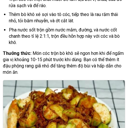
rửa sạch và để ráo.
Thêm bò khô xé sợi vào tô cóc, tiếp theo là rau răm thái
nhỏ, tỏi băm nhuyễn, và ớt cắt lát.
Pha nước sốt trộn gồm nước mắm, đường, và nước cốt
chanh theo tỉ lệ 2:1:1, trộn đều hỗn hợp này với cóc và bò
khô.
Thưởng thức:
Món cóc trộn bò khô sẽ ngon hơn khi để ngấm
gia vị khoảng 10-15 phút trước khi dùng. Bạn có thể thêm ít
đậu phộng rang giã nhỏ để tăng thêm độ bùi và hấp dẫn cho
món ăn.