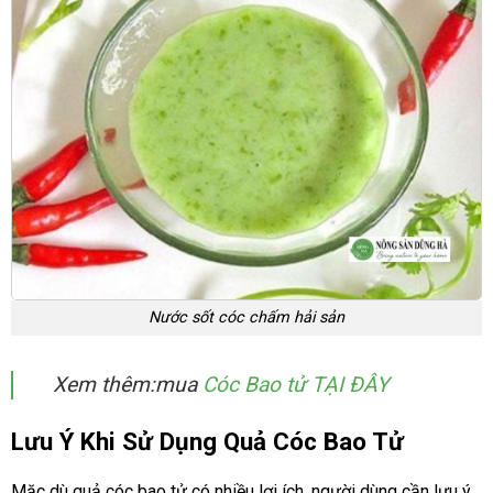
Nước sốt cóc chấm hải sản
Xem thêm:mua
Cóc Bao tử TẠI ĐÂY
Lưu Ý Khi Sử Dụng Quả Cóc Bao Tử
Mặc dù quả cóc bao tử có nhiều lợi ích, người dùng cần lưu ý