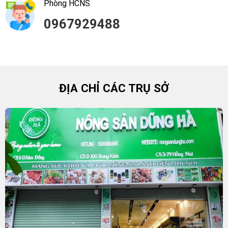
Phòng HCNS
0967929488
ĐỊA CHỈ CÁC TRỤ SỞ