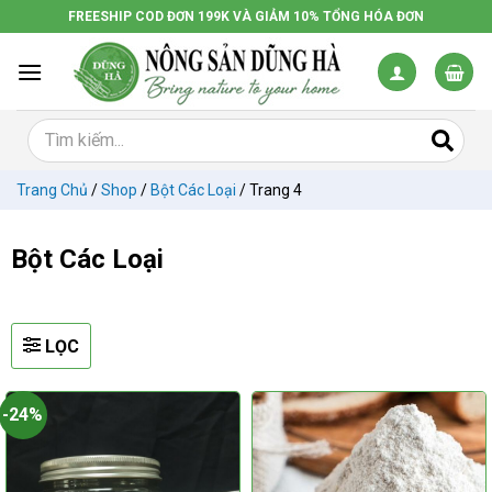
Chuyển
FREESHIP COD ĐƠN 199K VÀ GIẢM 10% TỔNG HÓA ĐƠN
đến
nội
dung
Trang Chủ
/
Shop
/
Bột Các Loại
/
Trang 4
Bột Các Loại
LỌC
-24%