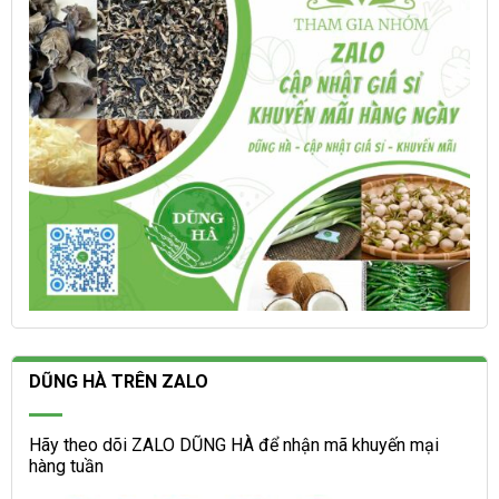
trên
chọn
trang
trên
sản
trang
phẩm
sản
phẩm
DŨNG HÀ TRÊN ZALO
Hãy theo dõi ZALO DŨNG HÀ để nhận mã khuyến mại
hàng tuần