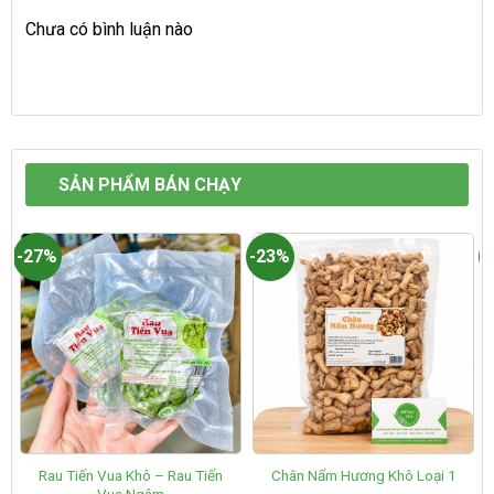
Chưa có bình luận nào
SẢN PHẨM BÁN CHẠY
-27%
-23%
-
Rau Tiến Vua Khô – Rau Tiến
Chân Nấm Hương Khô Loại 1