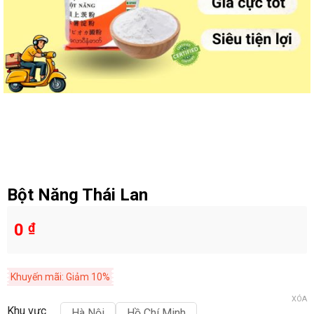
Bột Năng Thái Lan
0
₫
Khuyến mãi: Giảm 10%
XÓA
Khu vực
Hà Nội
Hồ Chí Minh