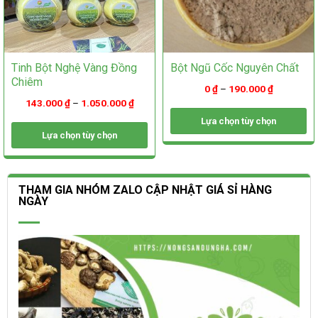
phẩm
Tinh Bột Nghệ Vàng Đồng
Bột Ngũ Cốc Nguyên Chất
Chiêm
0
₫
–
190.000
₫
143.000
₫
–
1.050.000
₫
Lựa chọn tùy chọn
Lựa chọn tùy chọn
Sản
phẩm
Sản
này
phẩm
có
này
THAM GIA NHÓM ZALO CẬP NHẬT GIÁ SỈ HÀNG
nhiều
có
NGÀY
biến
nhiều
thể.
biến
Các
thể.
tùy
Các
chọn
tùy
có
chọn
thể
có
được
thể
chọn
được