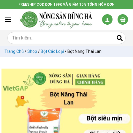
Chuyển
FREESHIP COD ĐƠN 199K VÀ GIẢM 10% TỔNG HÓA ĐƠN
đến
nội
dung
Trang Chủ
/
Shop
/
Bột Các Loại
/
Bột Năng Thái Lan