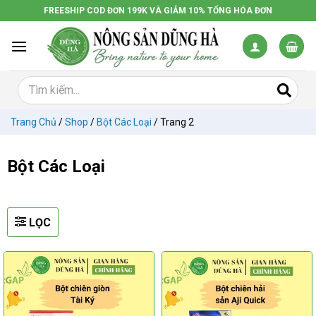
Chuyển
FREESHIP COD ĐƠN 199K VÀ GIẢM 10% TỔNG HÓA ĐƠN
đến
nội
dung
Trang Chủ
/
Shop
/
Bột Các Loại
/
Trang 2
Bột Các Loại
LỌC