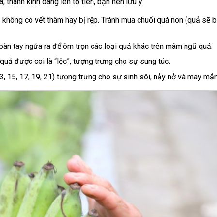
 thành kính dâng lên tổ tiên, bạn nên lưu ý:
không có vết thâm hay bị rệp. Tránh mua chuối quá non (quả sẽ b
àn tay ngửa ra để ôm trọn các loại quả khác trên mâm ngũ quả.
uả được coi là “lộc”, tượng trưng cho sự sung túc.
, 15, 17, 19, 21) tượng trưng cho sự sinh sôi, nảy nở và may mắn