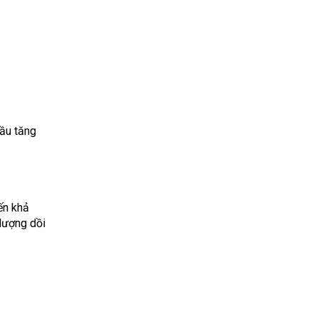
cầu tăng
ến khả
 lượng dồi