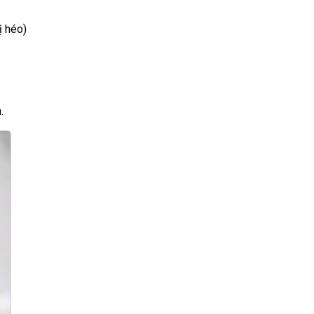
ị héo)
.