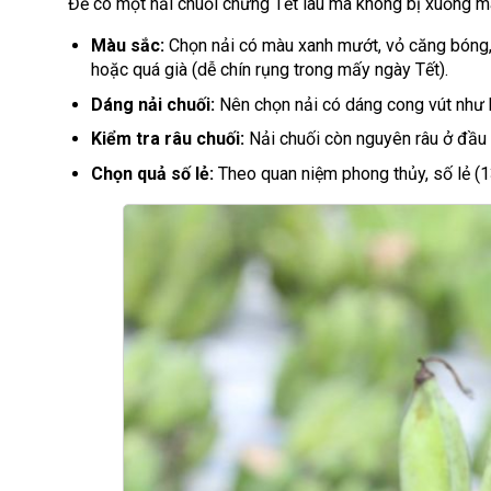
Để có một nải chuối chưng Tết lâu mà không bị xuống mã,
Màu sắc:
Chọn nải có màu xanh mướt, vỏ căng bóng, 
hoặc quá già (dễ chín rụng trong mấy ngày Tết).
Dáng nải chuối:
Nên chọn nải có dáng cong vút như b
Kiểm tra râu chuối:
Nải chuối còn nguyên râu ở đầu q
Chọn quả số lẻ:
Theo quan niệm phong thủy, số lẻ (13