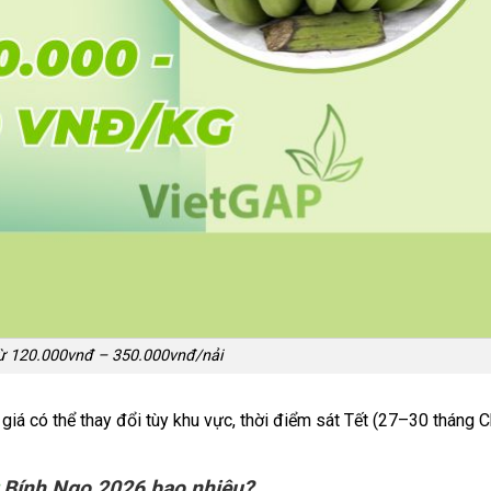
ừ 120.000vnđ – 350.000vnđ/nải
giá có thể thay đổi tùy khu vực, thời điểm sát Tết (27–30 tháng 
Bính Ngọ 2026 bao nhiêu?