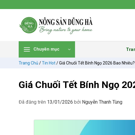
Chuyển
đến
nội
dung
Tra
Chuyên mục
Trang Chủ
/
Tin Hot
/
Giá Chuối Tết Bính Ngọ 2026 Bao Nhiêu?
Giá Chuối Tết Bính Ngọ 2
Đã đăng trên
13/01/2026
bởi
Nguyễn Thanh Tùng