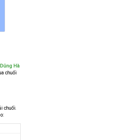
 Dũng Hà
ua chuối
i chuối.
o: