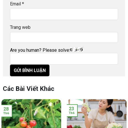
Email
*
Trang web
Are you human? Please solve:
Các Bài Viết Khác
23
28
Th6
Th6