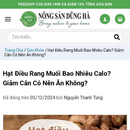
Chuyển
FREESHIP COD ĐƠN 199K VÀ GIẢM 10% TỔNG HÓA ĐƠN
đến
nội
dung
Trang Chủ
/
Sức Khỏe
/
Hạt Điều Rang Muối Bao Nhiêu Calo? Giảm
Cân Có Nên Ăn Không?
Hạt Điều Rang Muối Bao Nhiêu Calo?
Giảm Cân Có Nên Ăn Không?
Đã đăng trên
05/12/2024
bởi
Nguyễn Thanh Tùng