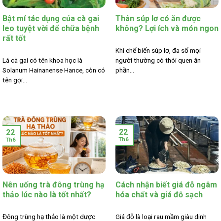
Bật mí tác dụng của cà gai
Thân súp lơ có ăn được
leo tuyệt vời để chữa bệnh
không? Lợi ích và món ngon
rất tốt
Khi chế biến súp lơ, đa số mọi
Lá cà gai có tên khoa học là
người thường có thói quen ăn
Solanum Hainanense Hance, còn có
phần...
tên gọi...
22
22
Th6
Th6
Nên uống trà đông trùng hạ
Cách nhận biết giá đỗ ngâm
thảo lúc nào là tốt nhất?
hóa chất và giá đỗ sạch
Đông trùng hạ thảo là một dược
Giá đỗ là loại rau mầm giàu dinh