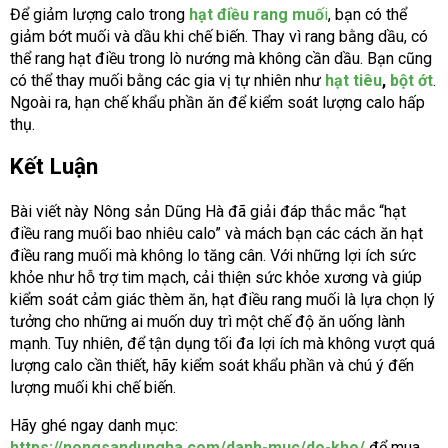
Để giảm lượng calo trong
hạt điều rang muố
i
, bạn có thể
giảm bớt muối và dầu khi chế biến. Thay vì rang bằng dầu, có
thể rang hạt điều trong lò nướng mà không cần dầu. Bạn cũng
có thể thay muối bằng các gia vị tự nhiên như
hạt tiêu
,
bột ớt
.
Ngoài ra, hạn chế khẩu phần ăn để kiểm soát lượng calo hấp
thụ.
Kết Luận
Bài viết này Nông sản Dũng Hà đã giải đáp thắc mắc “hạt
điều rang muối bao nhiêu calo” và mách bạn các cách ăn hạt
điều rang muối mà không lo tăng cân. Với những lợi ích sức
khỏe như hỗ trợ tim mạch, cải thiện sức khỏe xương và giúp
kiểm soát cảm giác thèm ăn, hạt điều rang muối là lựa chọn lý
tưởng cho những ai muốn duy trì một chế độ ăn uống lành
mạnh. Tuy nhiên, để tận dụng tối đa lợi ích mà không vượt quá
lượng calo cần thiết, hãy kiểm soát khẩu phần và chú ý đến
lượng muối khi chế biến.
Hãy ghé ngay danh mục:
https://nongsandungha.com/danh-muc/do-kho/
để mua