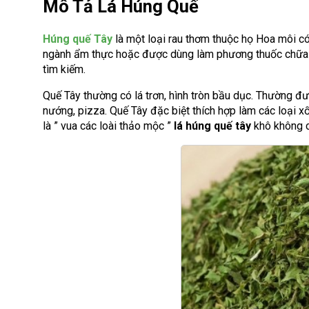
Mô Tả Lá Húng Quế
Húng quế Tây
là một loại rau thơm thuộc họ Hoa môi có
ngành ẩm thực hoặc được dùng làm phương thuốc chữa
tìm kiếm.
Quế Tây thường có lá trơn, hình tròn bầu dục. Thường đư
nướng, pizza. Quế Tây đặc biệt thích hợp làm các loại xố
là ” vua các loài thảo mộc ”
lá húng quế tây
khô không ch