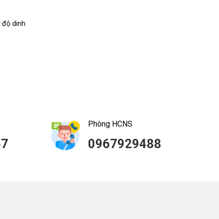
nguồn từ Việt Nam
 độ dinh
Bơ sáp trái dài – Bơ 034 giống bơ này bắt
nguồn từ Việt Nam...
Phòng HCNS
57
0967929488