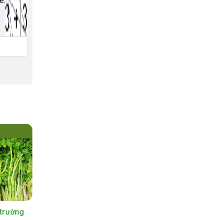
e:
21
Th6
 trường
Bơ sáp trái dài – giống Bơ 034 bắt