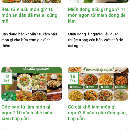
Rau răm nấu món gì? 10
Miến dong nấu gì ngon? 11
món ăn dân dã mà ai cũng
món ngon từ miến dong dễ
mê
làm
Bạn đang băn khoăn rau răm nấu
Miến dong là nguyên liệu quen
món gì cho bữa cơm gia đình
thuộc trong căn bếp Việt nhờ độ
thêm...
dai ngon...
18
18
Th6
Th6
Cóc bao tử làm món gì
Củ cải khô làm món gì
ngon? 10 cách chế biến
ngon? 8 cách nấu đơn giản,
siêu hấp dẫn
hấp dẫn