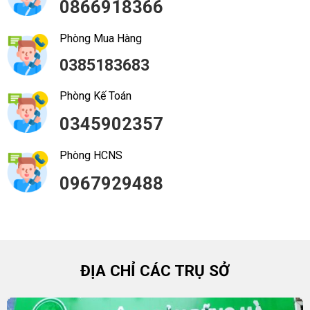
0866918366
Phòng Mua Hàng
0385183683
Phòng Kế Toán
0345902357
Phòng HCNS
0967929488
ĐỊA CHỈ CÁC TRỤ SỞ