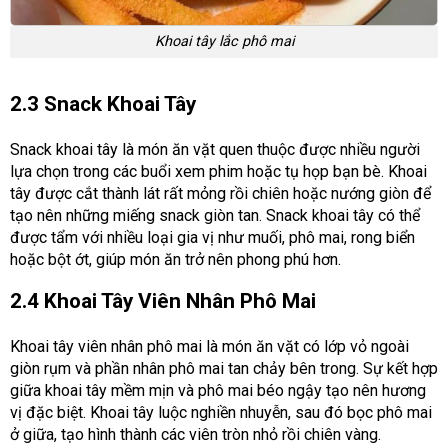
Khoai tây lắc phô mai
2.3 Snack Khoai Tây
Snack khoai tây là món ăn vặt quen thuộc được nhiều người
lựa chọn trong các buổi xem phim hoặc tụ họp bạn bè. Khoai
tây được cắt thành lát rất mỏng rồi chiên hoặc nướng giòn để
tạo nên những miếng snack giòn tan. Snack khoai tây có thể
được tẩm với nhiều loại gia vị như muối, phô mai, rong biển
hoặc bột ớt, giúp món ăn trở nên phong phú hơn.
2.4 Khoai Tây Viên Nhân Phô Mai
Khoai tây viên nhân phô mai là món ăn vặt có lớp vỏ ngoài
giòn rụm và phần nhân phô mai tan chảy bên trong. Sự kết hợp
giữa khoai tây mềm mịn và phô mai béo ngậy tạo nên hương
vị đặc biệt. Khoai tây luộc nghiền nhuyễn, sau đó bọc phô mai
ở giữa, tạo hình thành các viên tròn nhỏ rồi chiên vàng.