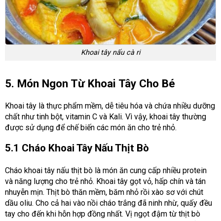
Khoai tây nấu cà ri
5. Món Ngon Từ Khoai Tây Cho Bé
Khoai tây là thực phẩm mềm, dễ tiêu hóa và chứa nhiều dưỡng
chất như tinh bột, vitamin C và Kali. Vì vậy, khoai tây thường
được sử dụng để chế biến các món ăn cho trẻ nhỏ.
5.1 Cháo Khoai Tây Nấu Thịt Bò
Cháo khoai tây nấu thịt bò là món ăn cung cấp nhiều protein
và năng lượng cho trẻ nhỏ. Khoai tây gọt vỏ, hấp chín và tán
nhuyễn mịn. Thịt bò thăn mềm, băm nhỏ rồi xào sơ với chút
dầu oliu. Cho cả hai vào nồi cháo trắng đã ninh nhừ, quấy đều
tay cho đến khi hỗn hợp đồng nhất. Vị ngọt đậm từ thịt bò