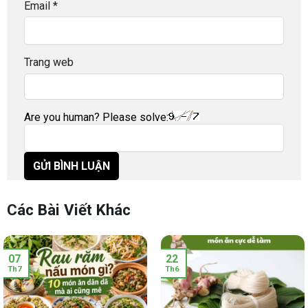
Email
*
Trang web
Are you human? Please solve:
Các Bài Viết Khác
07
22
Th7
Th6