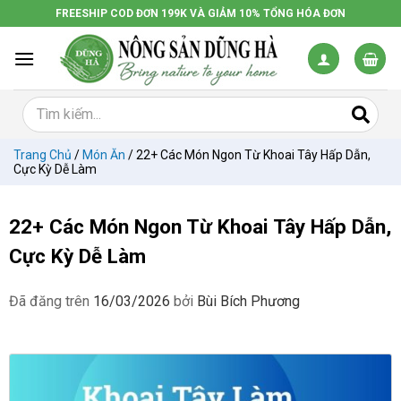
Chuyển
FREESHIP COD ĐƠN 199K VÀ GIẢM 10% TỔNG HÓA ĐƠN
đến
nội
dung
Trang Chủ
/
Món Ăn
/
22+ Các Món Ngon Từ Khoai Tây Hấp Dẫn,
Cực Kỳ Dễ Làm
22+ Các Món Ngon Từ Khoai Tây Hấp Dẫn,
Cực Kỳ Dễ Làm
Đã đăng trên
16/03/2026
bởi
Bùi Bích Phương