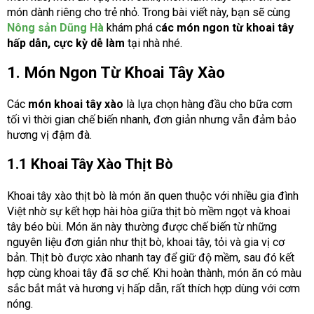
món dành riêng cho trẻ nhỏ. Trong bài viết này, bạn sẽ cùng
Nông sản Dũng Hà
khám phá c
ác món ngon từ khoai tây
hấp dẫn, cực kỳ dễ làm
tại nhà nhé.
1. Món Ngon Từ Khoai Tây Xào
Các
món khoai tây xào
là lựa chọn hàng đầu cho bữa cơm
tối vì thời gian chế biến nhanh, đơn giản nhưng vẫn đảm bảo
hương vị đậm đà.
1.1 Khoai Tây Xào Thịt Bò
Khoai tây xào thịt bò là món ăn quen thuộc với nhiều gia đình
Việt nhờ sự kết hợp hài hòa giữa thịt bò mềm ngọt và khoai
tây béo bùi. Món ăn này thường được chế biến từ những
nguyên liệu đơn giản như thịt bò, khoai tây, tỏi và gia vị cơ
bản. Thịt bò được xào nhanh tay để giữ độ mềm, sau đó kết
hợp cùng khoai tây đã sơ chế. Khi hoàn thành, món ăn có màu
sắc bắt mắt và hương vị hấp dẫn, rất thích hợp dùng với cơm
nóng.