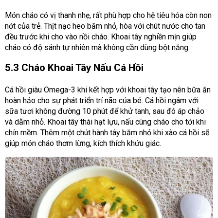
Món cháo có vị thanh nhẹ, rất phù hợp cho hệ tiêu hóa còn non
nớt của trẻ. Thịt nạc heo băm nhỏ, hòa với chút nước cho tan
đều trước khi cho vào nồi cháo. Khoai tây nghiền mịn giúp
cháo có độ sánh tự nhiên mà không cần dùng bột năng.
5.3 Cháo Khoai Tây Nấu Cá Hồi
Cá hồi giàu Omega-3 khi kết hợp với khoai tây tạo nên bữa ăn
hoàn hảo cho sự phát triển trí não của bé. Cá hồi ngâm với
sữa tươi không đường 10 phút để khử tanh, sau đó áp chảo
và dằm nhỏ. Khoai tây thái hạt lựu, nấu cùng cháo cho tới khi
chín mềm. Thêm một chút hành tây băm nhỏ khi xào cá hồi sẽ
giúp món cháo thơm lừng, kích thích khứu giác.