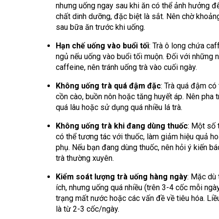
nhưng uống ngay sau khi ăn có thể ảnh hưởng đế
chất dinh dưỡng, đặc biệt là sắt. Nên chờ khoản
sau bữa ăn trước khi uống.
Hạn chế uống vào buổi tối
: Trà ô long chứa caf
ngủ nếu uống vào buổi tối muộn. Đối với những 
caffeine, nên tránh uống trà vào cuối ngày.
Không uống trà quá đậm đặc
: Trà quá đậm có 
cồn cào, buồn nôn hoặc tăng huyết áp. Nên pha t
quá lâu hoặc sử dụng quá nhiều lá trà.
Không uống trà khi đang dùng thuốc
: Một số 
có thể tương tác với thuốc, làm giảm hiệu quả h
phụ. Nếu bạn đang dùng thuốc, nên hỏi ý kiến bác
trà thường xuyên.
Kiểm soát lượng trà uống hàng ngày
: Mặc dù 
ích, nhưng uống quá nhiều (trên 3-4 cốc mỗi ngày)
trạng mất nước hoặc các vấn đề về tiêu hóa. Liề
là từ 2-3 cốc/ngày.