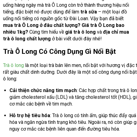
uống hàng ngày mà trà Ô Long còn trở thành thương hiệu nổi
tiếng, đặc biệt nó được dùng để làm
trà sữa
– một loại đồ
uống nổi tiếng có nguồn gốc từ Đài Loan. Vậy bạn đã biết
mua trà Ô Long ở đâu chất lượng? Giá trà Ô Long bao
nhiêu 1kg?
Cùng tìm hiểu về
giá trà ô long
và
địa chỉ mua
trà ô long chất lượng
ở bài viết dưới đây nhé!
Trà Ô Long Có Công Dụng Gì Nổi Bật
Trà ô long
là một loại trà bán lên men, nổi bật với hương vị đặc 
rất giàu chất dinh dưỡng. Dưới đây là một số công dụng nổi bật
ô long:
Cải thiện chức năng tim mạch
: Các hợp chất trong trà ô lo
giảm cholesterol xấu (LDL) và tăng cholesterol tốt (HDL), 
cơ mắc các bệnh về tim mạch.
Hỗ trợ hệ tiêu hóa
: Trà ô long có tính ấm, giúp thúc đẩy quá 
hóa và ngăn ngừa tình trạng khó tiêu. Ngoài ra, nó còn giúp g
nguy cơ mắc các bệnh liên quan đến đường tiêu hóa.