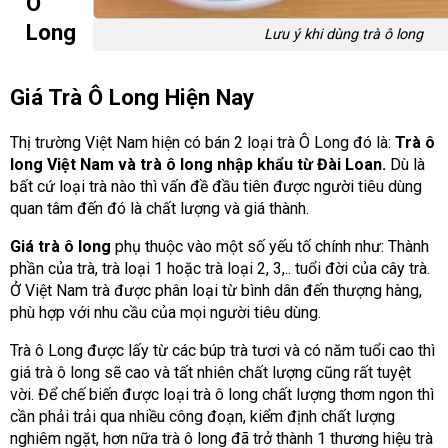
Ô
Long
Lưu ý khi dùng trà ô long
Giá Trà Ô Long Hiện Nay
Thị trường Việt Nam hiện có bán 2 loại trà Ô Long đó là:
Trà ô
long Việt Nam và trà ô long nhập khẩu từ Đài Loan.
Dù là
bất cứ loại trà nào thì vấn đề đầu tiên được người tiêu dùng
quan tâm đến đó là chất lượng và giá thành.
Giá trà
ô long
phụ thuộc vào một số yếu tố chính như: Thành
phần của trà, trà loại 1 hoặc trà loại 2, 3,.. tuổi đời của cây trà.
Ở Việt Nam trà được phân loại từ bình dân đến thượng hàng,
phù hợp với nhu cầu của mọi người tiêu dùng.
Trà ô Long được lấy từ các búp trà tươi và có năm tuổi cao thì
giá trà ô long sẽ cao và tất nhiên chất lượng cũng rất tuyệt
vời. Để chế biến được loại trà ô long chất lượng thơm ngon thì
cần phải trải qua nhiều công đoạn, kiểm định chất lượng
nghiêm ngặt, hơn nữa trà ô long đã trở thành 1 thương hiệu trà