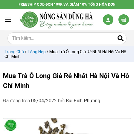
Chuyển
FREESHIP COD ĐƠN 199K VÀ GIẢM 10% TỔNG HÓA ĐƠN
đến
nội
dung
Trang Chủ
/
Tổng Hợp
/
Mua Trà Ô Long Giá Rẻ Nhất Hà Nội Và Hồ
Chí Minh
Mua Trà Ô Long Giá Rẻ Nhất Hà Nội Và Hồ
Chí Minh
Đã đăng trên
05/04/2022
bởi
Bùi Bích Phương