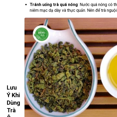
Tránh uống trà quá nóng
: Nước quá nóng có t
niêm mạc dạ dày và thực quản. Nên để trà nguội 
Lưu
Ý Khi
Dùng
Trà