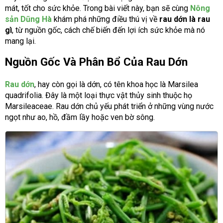
mát, tốt cho sức khỏe. Trong bài viết này, bạn sẽ cùng
Nông
sản Dũng Hà
khám phá những điều thú vị về
rau dớn là rau
gì
, từ nguồn gốc, cách chế biến đến lợi ích sức khỏe mà nó
mang lại.
Nguồn Gốc Và Phân Bổ Của Rau Dớn
Rau dớn
, hay còn gọi là dớn, có tên khoa học là Marsilea
quadrifolia. Đây là một loại thực vật thủy sinh thuộc họ
Marsileaceae. Rau dớn chủ yếu phát triển ở những vùng nước
ngọt như ao, hồ, đầm lầy hoặc ven bờ sông.