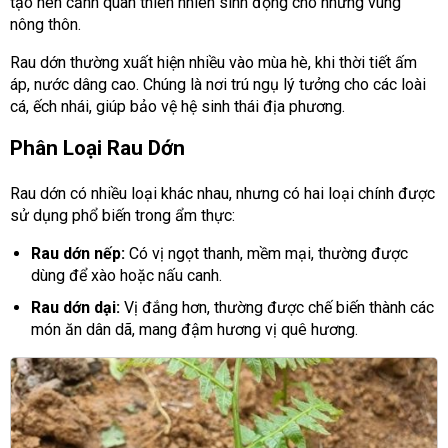
tạo nên cảnh quan thiên nhiên sinh động cho những vùng
nông thôn.
Rau dớn thường xuất hiện nhiều vào mùa hè, khi thời tiết ấm
áp, nước dâng cao. Chúng là nơi trú ngụ lý tưởng cho các loài
cá, ếch nhái, giúp bảo vệ hệ sinh thái địa phương.
Phân Loại Rau Dớn
Rau dớn có nhiều loại khác nhau, nhưng có hai loại chính được
sử dụng phổ biến trong ẩm thực:
Rau dớn nếp:
Có vị ngọt thanh, mềm mại, thường được
dùng để xào hoặc nấu canh.
Rau dớn dại:
Vị đắng hơn, thường được chế biến thành các
món ăn dân dã, mang đậm hương vị quê hương.