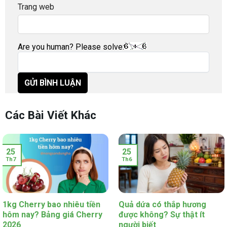
Trang web
Are you human? Please solve:
Các Bài Viết Khác
25
25
Th7
Th6
1kg Cherry bao nhiêu tiền
Quả dứa có thắp hương
hôm nay? Bảng giá Cherry
được không? Sự thật ít
2026
người biết