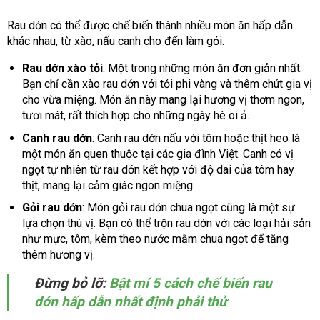
Rau dớn có thể được chế biến thành nhiều món ăn hấp dẫn
khác nhau, từ xào, nấu canh cho đến làm gỏi.
Rau dớn xào tỏi
: Một trong những món ăn đơn giản nhất.
Bạn chỉ cần xào rau dớn với tỏi phi vàng và thêm chút gia vị
cho vừa miệng. Món ăn này mang lại hương vị thơm ngon,
tươi mát, rất thích hợp cho những ngày hè oi ả.
Canh rau dớn
: Canh rau dớn nấu với tôm hoặc thịt heo là
một món ăn quen thuộc tại các gia đình Việt. Canh có vị
ngọt tự nhiên từ rau dớn kết hợp với độ dai của tôm hay
thịt, mang lại cảm giác ngon miệng.
Gỏi rau dớn
: Món gỏi rau dớn chua ngọt cũng là một sự
lựa chọn thú vị. Bạn có thể trộn rau dớn với các loại hải sản
như mực, tôm, kèm theo nước mắm chua ngọt để tăng
thêm hương vị.
Đừng bỏ lỡ:
Bật mí 5 cách chế biến rau
dớn hấp dẫn nhất định phải thử