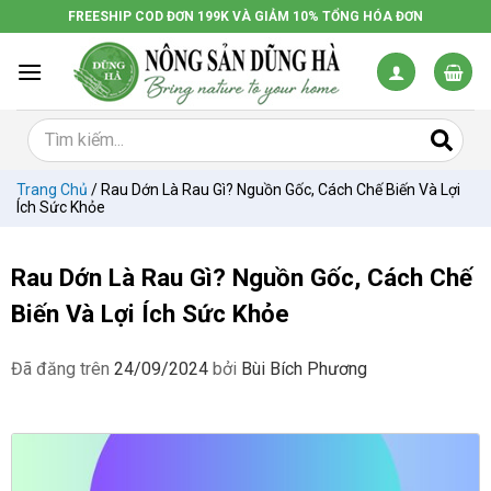
Chuyển
FREESHIP COD ĐƠN 199K VÀ GIẢM 10% TỔNG HÓA ĐƠN
đến
nội
dung
Trang Chủ
/
Rau Dớn Là Rau Gì? Nguồn Gốc, Cách Chế Biến Và Lợi
Ích Sức Khỏe
Rau Dớn Là Rau Gì? Nguồn Gốc, Cách Chế
Biến Và Lợi Ích Sức Khỏe
Đã đăng trên
24/09/2024
bởi
Bùi Bích Phương