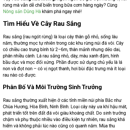
rừng mà vẫn dễ chế biến trong bữa cơm hàng ngày? Cùng
Nông sản Dũng Hà
khám phá ngay nhé!
Tìm Hiểu Về Cây Rau Sắng
Rau sắng (rau ngót rừng) là loại cây thân gỗ nhỏ, sống lâu
năm, thường mọc tự nhiên trong các khu rừng núi đá vôi. Cây
có chiều cao trung bình từ 2–6m, thân mảnh nhưng dẻo dai,
phân nhiều cành. Lá rau sắng nhỏ, dày, màu xanh đậm, hình
bầu dục và mọc đối xứng. Phần được sử dụng chủ yếu là lá
non và đọt non – có vị ngọt thanh, hơi bùi đặc trưng mà ít loại
rau nào có được.
Phân Bố Và Môi Trường Sinh Trưởng
Rau sắng thường xuất hiện ở các tỉnh miền núi phía Bắc như
Chùa Hương, Hòa Bình, Ninh Bình. Loại cây này ưa khí hậu mát,
phát triển tốt trên đất đá vôi giàu khoáng chất. Do sinh trưởng
chậm và phụ thuộc nhiều vào điều kiện tự nhiên, rau sắng khá
hiếm và không phải lúc nào cũng có quanh năm. Mùa thu