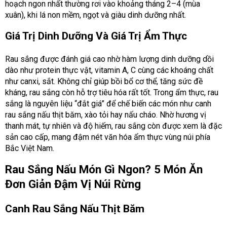
hoạch ngon nhất thường rơi vào khoảng tháng 2–4 (mùa
xuân), khi lá non mềm, ngọt và giàu dinh dưỡng nhất.
Giá Trị Dinh Dưỡng Và Giá Trị Ẩm Thực
Rau sắng được đánh giá cao nhờ hàm lượng dinh dưỡng dồi
dào như protein thực vật, vitamin A, C cùng các khoáng chất
như canxi, sắt. Không chỉ giúp bồi bổ cơ thể, tăng sức đề
kháng, rau sắng còn hỗ trợ tiêu hóa rất tốt. Trong ẩm thực, rau
sắng là nguyên liệu “đắt giá” để chế biến các món như canh
rau sắng nấu thịt băm, xào tỏi hay nấu cháo. Nhờ hương vị
thanh mát, tự nhiên và độ hiếm, rau sắng còn được xem là đặc
sản cao cấp, mang đậm nét văn hóa ẩm thực vùng núi phía
Bắc Việt Nam.
Rau Sắng Nấu Món Gì Ngon? 5 Món Ăn
Đơn Giản Đậm Vị Núi Rừng
Canh Rau Sắng Nấu Thịt Băm