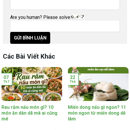
Are you human? Please solve:
Các Bài Viết Khác
07
22
Th7
Th6
Rau răm nấu món gì? 10
Miến dong nấu gì ngon? 11
món ăn dân dã mà ai cũng
món ngon từ miến dong dễ
mê
làm