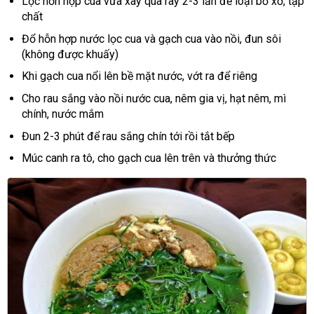
Lọc hỗn hợp cua vừa xay qua rây 2-3 lần để loại bỏ xơ, tạp
chất
Đổ hỗn hợp nước lọc cua và gạch cua vào nồi, đun sôi
(không được khuấy)
Khi gạch cua nổi lên bề mặt nước, vớt ra để riêng
Cho rau sắng vào nồi nước cua, nêm gia vị, hạt nêm, mì
chính, nước mắm
Đun 2-3 phút để rau sắng chín tới rồi tắt bếp
Múc canh ra tô, cho gạch cua lên trên và thưởng thức