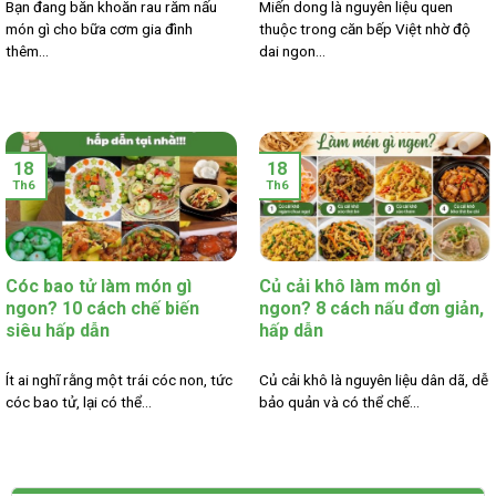
Bạn đang băn khoăn rau răm nấu
Miến dong là nguyên liệu quen
món gì cho bữa cơm gia đình
thuộc trong căn bếp Việt nhờ độ
thêm...
dai ngon...
18
18
Th6
Th6
Cóc bao tử làm món gì
Củ cải khô làm món gì
ngon? 10 cách chế biến
ngon? 8 cách nấu đơn giản,
siêu hấp dẫn
hấp dẫn
Ít ai nghĩ rằng một trái cóc non, tức
Củ cải khô là nguyên liệu dân dã, dễ
cóc bao tử, lại có thể...
bảo quản và có thể chế...