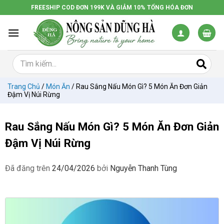
Chuyển
FREESHIP COD ĐƠN 199K VÀ GIẢM 10% TỔNG HÓA ĐƠN
đến
nội
dung
Trang Chủ
/
Món Ăn
/
Rau Sắng Nấu Món Gì? 5 Món Ăn Đơn Giản
Đậm Vị Núi Rừng
Rau Sắng Nấu Món Gì? 5 Món Ăn Đơn Giản
Đậm Vị Núi Rừng
Đã đăng trên
24/04/2026
bởi
Nguyễn Thanh Tùng