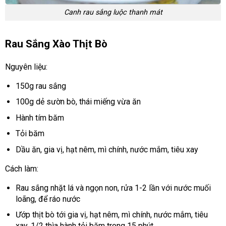
Canh rau sắng luộc thanh mát
Rau Sắng Xào Thịt Bò
Nguyên liệu:
150g rau sắng
100g dẻ sườn bò, thái miếng vừa ăn
Hành tím băm
Tỏi băm
Dầu ăn, gia vị, hạt nêm, mì chính, nước mắm, tiêu xay
Cách làm:
Rau sắng nhặt lá và ngọn non, rửa 1-2 lần với nước muối
loãng, để ráo nước
Ướp thịt bò tới gia vị, hạt nêm, mì chính, nước mắm, tiêu
xay, 1/2 thìa hành tỏi băm trong 15 phút