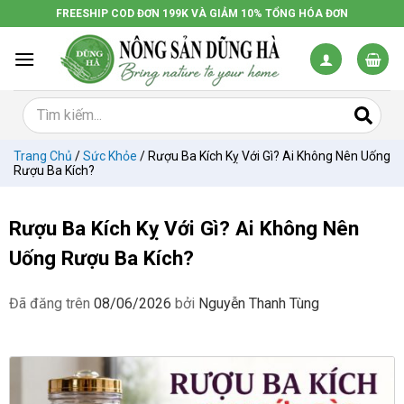
Chuyển
FREESHIP COD ĐƠN 199K VÀ GIẢM 10% TỔNG HÓA ĐƠN
đến
nội
dung
Trang Chủ
/
Sức Khỏe
/
Rượu Ba Kích Kỵ Với Gì? Ai Không Nên Uống
Rượu Ba Kích?
Rượu Ba Kích Kỵ Với Gì? Ai Không Nên
Uống Rượu Ba Kích?
Đã đăng trên
08/06/2026
bởi
Nguyễn Thanh Tùng