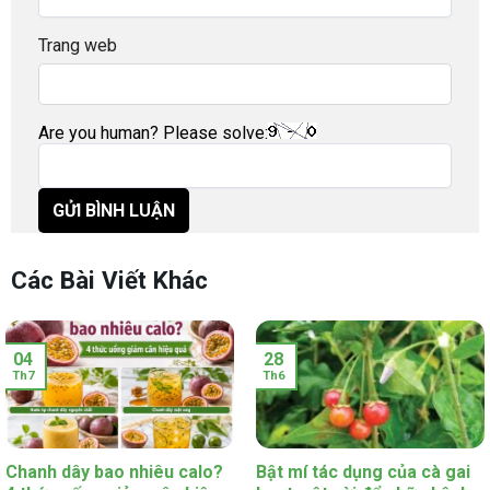
Trang web
Are you human? Please solve:
Các Bài Viết Khác
04
28
Th7
Th6
Chanh dây bao nhiêu calo?
Bật mí tác dụng của cà gai