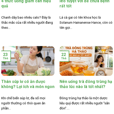
4 thức uống giảm cân hiệu
leo tuyệt vời để chữa bệnh
quả
rất tốt
Chanh dây bao nhiêu calo? Đây là
Lá cà gai có tên khoa học là
thắc mắc của rất nhiều người đang
Solanum Hainanense Hance, còn có
theo...
tên gọi...
23
22
Th6
Th6
Thân súp lơ có ăn được
Nên uống trà đông trùng hạ
không? Lợi ích và món ngon
thảo lúc nào là tốt nhất?
Khi chế biến súp lơ, đa số mọi
Đông trùng hạ thảo là một dược
người thường có thói quen ăn
liệu quý được rất nhiều người “săn
phần...
đón”....