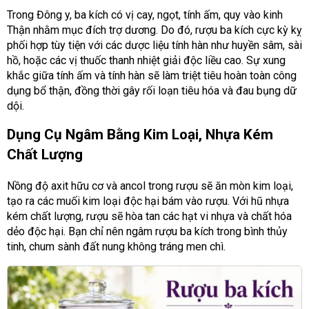
Trong Đông y, ba kích có vị cay, ngọt, tính ấm, quy vào kinh
Thận nhằm mục đích trợ dương. Do đó, rượu ba kích cực kỳ kỵ
phối hợp tùy tiện với các dược liệu tính hàn như huyền sâm, sài
hồ, hoặc các vị thuốc thanh nhiệt giải độc liều cao. Sự xung
khắc giữa tính ấm và tính hàn sẽ làm triệt tiêu hoàn toàn công
dụng bổ thận, đồng thời gây rối loạn tiêu hóa và đau bụng dữ
dội.
Dụng Cụ Ngâm Bằng Kim Loại, Nhựa Kém
Chất Lượng
Nồng độ axit hữu cơ và ancol trong rượu sẽ ăn mòn kim loại,
tạo ra các muối kim loại độc hại bám vào rượu. Với hũ nhựa
kém chất lượng, rượu sẽ hòa tan các hạt vi nhựa và chất hóa
dẻo độc hại. Bạn chỉ nên ngâm rượu ba kích trong bình thủy
tinh, chum sành đất nung không tráng men chì.