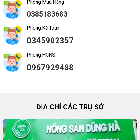
Phòng Mua Hàng
0385183683
Phòng Kế Toán
0345902357
Phòng HCNS
0967929488
ĐỊA CHỈ CÁC TRỤ SỞ