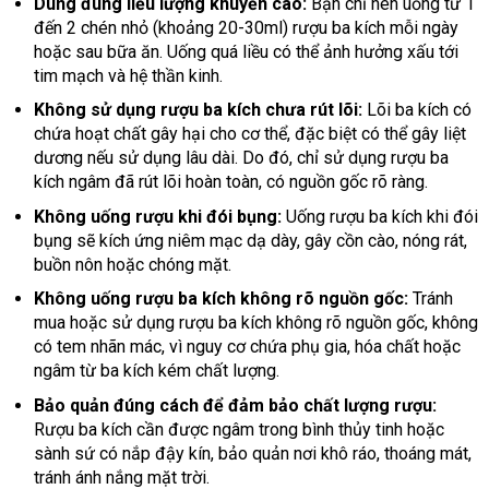
Dùng đúng liều lượng khuyến cáo:
Bạn chỉ nên uống từ 1
đến 2 chén nhỏ (khoảng 20-30ml) rượu ba kích mỗi ngày
hoặc sau bữa ăn. Uống quá liều có thể ảnh hưởng xấu tới
tim mạch và hệ thần kinh.
Không sử dụng rượu ba kích chưa rút lõi:
Lõi ba kích có
chứa hoạt chất gây hại cho cơ thể, đặc biệt có thể gây liệt
dương nếu sử dụng lâu dài. Do đó, chỉ sử dụng rượu ba
kích ngâm đã rút lõi hoàn toàn, có nguồn gốc rõ ràng.
Không uống rượu khi đói bụng:
Uống rượu ba kích khi đói
bụng sẽ kích ứng niêm mạc dạ dày, gây cồn cào, nóng rát,
buồn nôn hoặc chóng mặt.
Không uống rượu ba kích không rõ nguồn gốc:
Tránh
mua hoặc sử dụng rượu ba kích không rõ nguồn gốc, không
có tem nhãn mác, vì nguy cơ chứa phụ gia, hóa chất hoặc
ngâm từ ba kích kém chất lượng.
Bảo quản đúng cách để đảm bảo chất lượng rượu:
Rượu ba kích cần được ngâm trong bình thủy tinh hoặc
sành sứ có nắp đậy kín, bảo quản nơi khô ráo, thoáng mát,
tránh ánh nắng mặt trời.