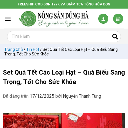
Chuyển
FREESHIP COD ĐƠN 199K VÀ GIẢM 10% TỔNG HÓA ĐƠN
đến
nội
dung
Trang Chủ
/
Tin Hot
/
Set Quà Tết Các Loại Hạt – Quà Biếu Sang
Trọng, Tốt Cho Sức Khỏe
Set Quà Tết Các Loại Hạt – Quà Biếu Sang
Trọng, Tốt Cho Sức Khỏe
Đã đăng trên
17/12/2025
bởi
Nguyễn Thanh Tùng