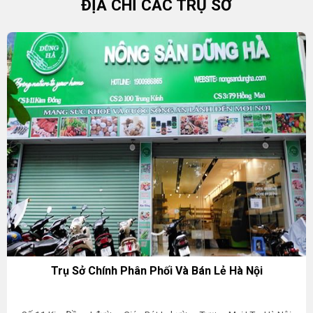
ĐỊA CHỈ CÁC TRỤ SỞ
Trụ Sở Chính Phân Phối Và Bán Lẻ Hà Nội