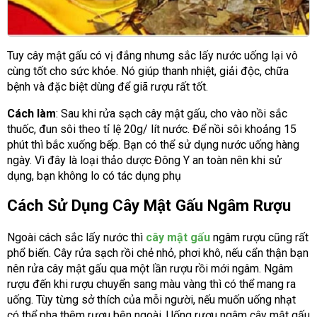
Tuy cây mật gấu có vị đắng nhưng sắc lấy nước uống lại vô
cùng tốt cho sức khỏe. Nó giúp thanh nhiệt, giải độc, chữa
bệnh và đặc biệt dùng để giã rượu rất tốt.
Cách làm
: Sau khi rửa sạch cây mật gấu, cho vào nồi sắc
thuốc, đun sôi theo tỉ lệ 20g/ lít nước. Để nồi sôi khoảng 15
phút thì bắc xuống bếp. Bạn có thể sử dụng nước uống hàng
ngày. Vì đây là loại thảo dược Đông Y an toàn nên khi sử
dụng, bạn không lo có tác dụng phụ
Cách Sử Dụng Cây Mật Gấu Ngâm Rượu
Ngoài cách sắc lấy nước thì
cây mật gấu
ngâm rượu cũng rất
phổ biến. Cây rửa sạch rồi chẻ nhỏ, phơi khô, nếu cẩn thận bạn
nên rửa cây mật gấu qua một lần rượu rồi mới ngâm. Ngâm
rượu đến khi rượu chuyển sang màu vàng thì có thể mang ra
uống. Tùy từng sở thích của mỗi người, nếu muốn uống nhạt
có thể pha thêm rượu bên ngoài. Uống rượu ngâm cây mật gấu