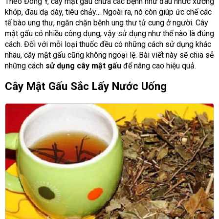
Theo Đông Y, cây mật gấu chữa các bệnh như đau nhức xương
khớp, đau dạ dày, tiêu chảy… Ngoài ra, nó còn giúp ức chế các
tế bào ung thư, ngăn chặn bệnh ung thư tử cung ở người. Cây
mật gấu có nhiều công dụng, vậy sử dụng như thế nào là đúng
cách. Đối với mỗi loại thuốc đều có những cách sử dụng khác
nhau, cây mật gấu cũng không ngoại lệ. Bài viết này sẽ chia sẻ
những cách
sử dụng cây mật gấu
để nâng cao hiệu quả.
Cây Mật Gấu Sắc Lấy Nước Uống