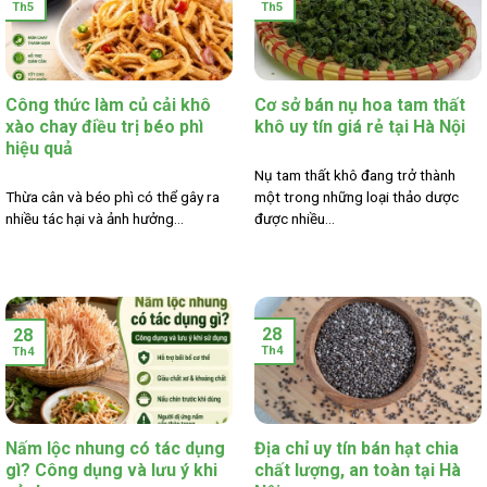
Th5
Th5
Công thức làm củ cải khô
Cơ sở bán nụ hoa tam thất
xào chay điều trị béo phì
khô uy tín giá rẻ tại Hà Nội
hiệu quả
Nụ tam thất khô đang trở thành
Thừa cân và béo phì có thể gây ra
một trong những loại thảo dược
nhiều tác hại và ảnh hưởng...
được nhiều...
28
28
Th4
Th4
Nấm lộc nhung có tác dụng
Địa chỉ uy tín bán hạt chia
gì? Công dụng và lưu ý khi
chất lượng, an toàn tại Hà