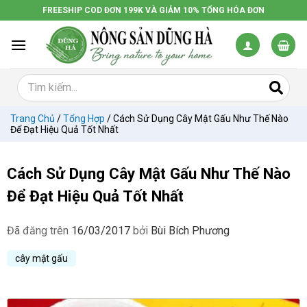
Chuyển
FREESHIP COD ĐƠN 199K VÀ GIẢM 10% TỔNG HÓA ĐƠN
đến
nội
dung
Trang Chủ
/
Tổng Hợp
/
Cách Sử Dụng Cây Mật Gấu Như Thế Nào
Để Đạt Hiệu Quả Tốt Nhất
Cách Sử Dụng Cây Mật Gấu Như Thế Nào
Để Đạt Hiệu Quả Tốt Nhất
Đã đăng trên
16/03/2017
bởi
Bùi Bích Phương
cây mật gấu