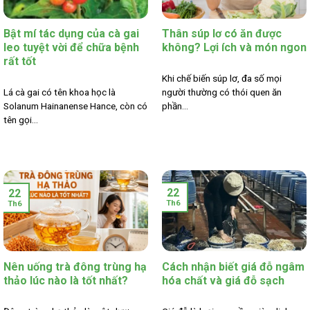
Bật mí tác dụng của cà gai
Thân súp lơ có ăn được
leo tuyệt vời để chữa bệnh
không? Lợi ích và món ngon
rất tốt
Khi chế biến súp lơ, đa số mọi
Lá cà gai có tên khoa học là
người thường có thói quen ăn
Solanum Hainanense Hance, còn có
phần...
tên gọi...
22
22
Th6
Th6
Nên uống trà đông trùng hạ
Cách nhận biết giá đỗ ngâm
thảo lúc nào là tốt nhất?
hóa chất và giá đỗ sạch