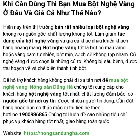
Khi Cần Dùng Thì Bạn Mua Bột Nghệ Vàng
Ở Đâu Và Giá Cả Như Thế Nào?
Hiện nay trên thị trường
bán rất nhiều loại bột nghệ vàng
không rõ nguồn gốc, chất lượng không tốt. Làm giảm
tác
dụng của bột nghệ vàng
và giá cả khác nhau khiến khách
hàng hoang mang.
Bột nghệ vàng
tốt là bột có màu vàng
hoặc vàng cam tự nhiên, bột mịn, sạch sẽ không tạp nham. Củ
nghệ vàng được chọn là những củ to. Không bị sâu bệnh, được
thu hoạch về và chế biến thành tinh bột.
Để hỗ trợ khách hàng không phải đi xa tận nơi để
mua bột
nghệ vàng
.
Nông sản Dũng Hà
chúng tôi cung cấp cho
khách hàng
bột nghệ vàng
tốt nhất, chất lượng đảm bảo, có
nguồn gốc từ nơi uy tín
, được nhiều người tin dùng. Cần đặt
hàng hoặc bạn có thắc mắc gì thì liên hệ theo
hotline
1900986865
Chúng tôi luôn đề cao những tiêu chí
phục vụ khách hàng tốt nhất, giao hàng toàn quốc
Website:
https://nongsandungha.com