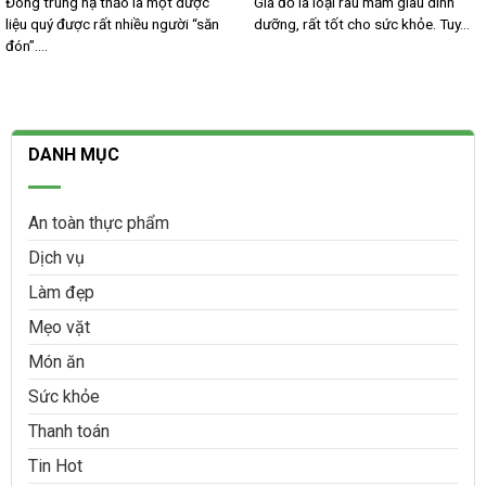
Đông trùng hạ thảo là một dược
Giá đỗ là loại rau mầm giàu dinh
liệu quý được rất nhiều người “săn
dưỡng, rất tốt cho sức khỏe. Tuy...
đón”....
DANH MỤC
An toàn thực phẩm
Dịch vụ
Làm đẹp
Mẹo vặt
Món ăn
Sức khỏe
Thanh toán
Tin Hot