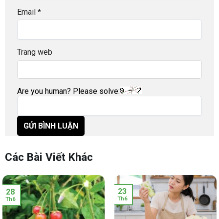
Email
*
Trang web
Are you human? Please solve:
Các Bài Viết Khác
23
28
Th6
Th6