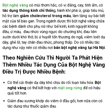
Bột nghệ vàng
có mùi thơm hắc, có vị đắng, cay, tính ấm, có
tác dụng thông kinh chỉ thốn
g, hành khí phá ứ, giúp tiêu mủ,
hỗ trợ làm
giảm cholesterol trong máu
, làm tăng sự bài tiết
mật của tế bào gan. Trong ngành dược thì bột nghệ vàng chữa
các bệnh dành cho phụ nữ như: bế kinh, kinh nguyệt không
đều, ứ máu, đau nhức vùng ngực do chướng khí, đau liên
sườn dưới khó thở, bị ứ huyết tổn thương do ngã, viêm loét dạ
dày, ghẻ lở, tay chân đau nhức, phong thấp. Do có nhiều tác
dụng như vậy nên có nhiều nơi
bán bột nghệ vàng tại Hà Nội
.
Theo Nghiên Cứu Thì Người Ta Phát Hiện
Thêm Nhiều
Tác Dụng Của Bột Nghệ Vàng
Điều Trị Được Nhiều Bệnh:
Có thể cải thiện dạ dày khó chịu do rối loạn tiêu hóa.
Bột
nghệ vàng
có thể kết hợp với
mật ong rừng
để có hiệu
quả tốt hơn.
Giảm đau xương khớp do viêm ở đầu gối, hơn nữa còn có
tác dụng như thuốc giảm đau.